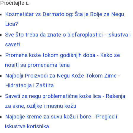
Pročitajte i...
Kozmetičar vs Dermatolog: Šta je Bolje za Negu
Lica?
Sve što treba da znate o blefaroplastici - iskustva i
saveti
Promene kože tokom godišnjih doba - Kako se
nositi sa promenama tena
Najbolji Proizvodi za Negu Kože Tokom Zime -
Hidratacija i Zaštita
Saveti za negu problematične kože lica - Rešenja
za akne, oziljke i masnu kožu
Najbolje kreme za suvu kožu i bore - Pregled i
iskustva korisnika