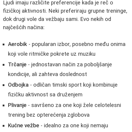
Ljudi imaju različite preferencije kada je reč o
fizičkoj aktivnosti. Neki preferiraju grupne treninge,
dok drugi vole da vežbaju sami. Evo nekih od
najčešćih načina:
Aerobik
- popularan izbor, posebno među onima
koji vole ritmičke pokrete uz muziku
Trčanje
- jednostavan način za poboljšanje
kondicije, ali zahteva doslednost
Odbojka
- odličan timski sport koji kombinuje
fizičku aktivnost sa druženjem
Plivanje
- savršeno za one koji žele celotelesni
trening bez opterećenja zglobova
Kućne vežbe
- idealno za one koji nemaju