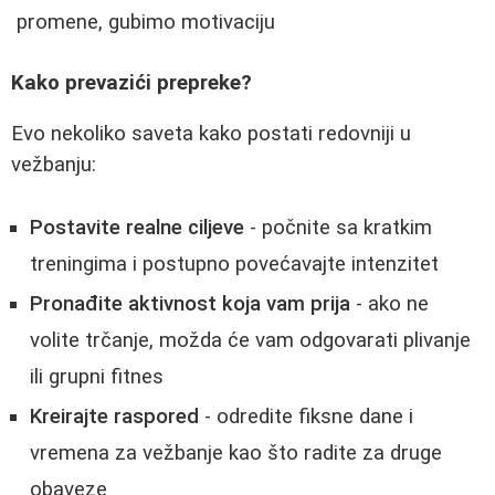
promene, gubimo motivaciju
Kako prevazići prepreke?
Evo nekoliko saveta kako postati redovniji u
vežbanju:
Postavite realne ciljeve
- počnite sa kratkim
treningima i postupno povećavajte intenzitet
Pronađite aktivnost koja vam prija
- ako ne
volite trčanje, možda će vam odgovarati plivanje
ili grupni fitnes
Kreirajte raspored
- odredite fiksne dane i
vremena za vežbanje kao što radite za druge
obaveze