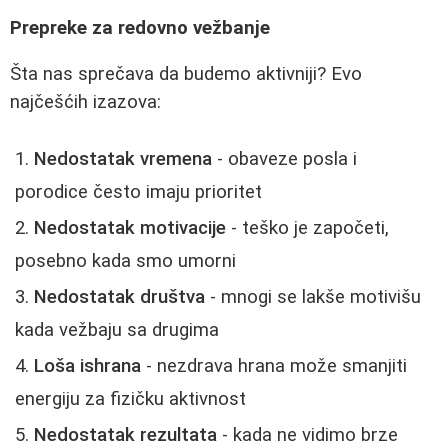
Prepreke za redovno vežbanje
Šta nas sprečava da budemo aktivniji? Evo
najčešćih izazova:
Nedostatak vremena
- obaveze posla i
porodice često imaju prioritet
Nedostatak motivacije
- teško je započeti,
posebno kada smo umorni
Nedostatak društva
- mnogi se lakše motivišu
kada vežbaju sa drugima
Loša ishrana
- nezdrava hrana može smanjiti
energiju za fizičku aktivnost
Nedostatak rezultata
- kada ne vidimo brze