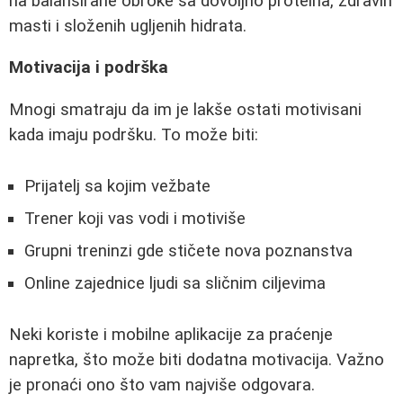
na balansirane obroke sa dovoljno proteina, zdravih
masti i složenih ugljenih hidrata.
Motivacija i podrška
Mnogi smatraju da im je lakše ostati motivisani
kada imaju podršku. To može biti:
Prijatelj sa kojim vežbate
Trener koji vas vodi i motiviše
Grupni treninzi gde stičete nova poznanstva
Online zajednice ljudi sa sličnim ciljevima
Neki koriste i mobilne aplikacije za praćenje
napretka, što može biti dodatna motivacija. Važno
je pronaći ono što vam najviše odgovara.