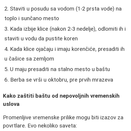
Staviti u posudu sa vodom (1-2 prsta vode) na
toplo i sunčano mesto
Kada izbije klice (nakon 2-3 nedelje), odlomiti ih i
staviti u vodu da pustite koren
Kada klice ojačaju i imaju korenčiće, presaditi ih
u čašice sa zemljom
U maju presaditi na stalno mesto u baštu
Berba se vrši u oktobru, pre prvih mrazeva
Kako zaštiti baštu od nepovoljnih vremenskih
uslova
Promenljive vremenske prilike mogu biti izazov za
povrtlare. Evo nekoliko saveta: