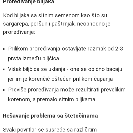
Proređivanje biljaka
Kod biljaka sa sitnim semenom kao što su
šargarepa, peršun i paštrnjak, neophodno je
proređivanje:
Prilikom proređivanja ostavljate razmak od 2-3
prsta između biljčica
Višak biljčica se uklanja - one se obično bacaju
jer im je korenčić oštećen prilikom čupanja
Previše proređivanja može rezultirati prevelikim
korenom, a premalo sitnim biljkama
Rešavanje problema sa štetočinama
Svaki povrtlar se susreće sa različitim