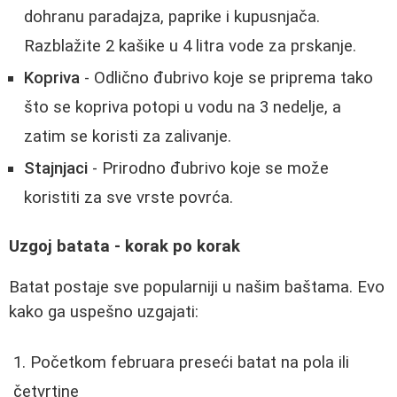
dohranu paradajza, paprike i kupusnjača.
Razblažite 2 kašike u 4 litra vode za prskanje.
Kopriva
- Odlično đubrivo koje se priprema tako
što se kopriva potopi u vodu na 3 nedelje, a
zatim se koristi za zalivanje.
Stajnjaci
- Prirodno đubrivo koje se može
koristiti za sve vrste povrća.
Uzgoj batata - korak po korak
Batat postaje sve popularniji u našim baštama. Evo
kako ga uspešno uzgajati:
Početkom februara preseći batat na pola ili
četvrtine