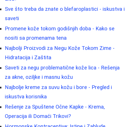
Sve što treba da znate o blefaroplastici - iskustva i
saveti
Promene kože tokom godišnjih doba - Kako se
nositi sa promenama tena
Najbolji Proizvodi za Negu Kože Tokom Zime -
Hidratacija i Zaštita
Saveti za negu problematične kože lica - Rešenja
za akne, oziljke i masnu kožu
Najbolje kreme za suvu kožu i bore - Pregled i
iskustva korisnika
Rešenje za Spuštene Očne Kapke - Krema,
Operacija ili Domaći Trikovi?
Hormonske Kontraceptive: Istine i Zablude