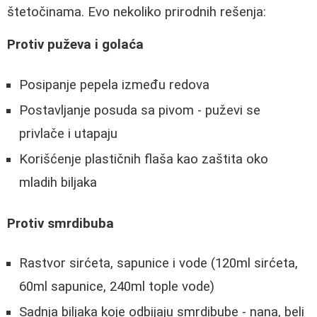
štetočinama. Evo nekoliko prirodnih rešenja:
Protiv puževa i golaća
Posipanje pepela između redova
Postavljanje posuda sa pivom - puževi se
privlače i utapaju
Korišćenje plastičnih flaša kao zaštita oko
mladih biljaka
Protiv smrdibuba
Rastvor sirćeta, sapunice i vode (120ml sirćeta,
60ml sapunice, 240ml tople vode)
Sadnja biljaka koje odbijaju smrdibube - nana, beli