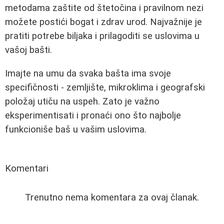
metodama zaštite od štetočina i pravilnom nezi
možete postići bogat i zdrav urod. Najvažnije je
pratiti potrebe biljaka i prilagoditi se uslovima u
vašoj bašti.
Imajte na umu da svaka bašta ima svoje
specifičnosti - zemljište, mikroklima i geografski
položaj utiču na uspeh. Zato je važno
eksperimentisati i pronaći ono što najbolje
funkcioniše baš u vašim uslovima.
Komentari
Trenutno nema komentara za ovaj članak.