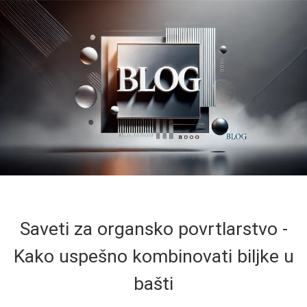
Saveti za organsko povrtlarstvo -
Kako uspešno kombinovati biljke u
bašti