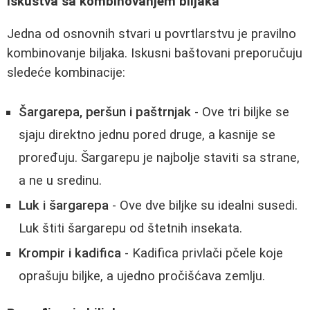
Iskustva sa kombinovanjem biljaka
Jedna od osnovnih stvari u povrtlarstvu je pravilno
kombinovanje biljaka. Iskusni baštovani preporučuju
sledeće kombinacije:
Šargarepa, peršun i paštrnjak
- Ove tri biljke se
sjaju direktno jednu pored druge, a kasnije se
proređuju. Šargarepu je najbolje staviti sa strane,
a ne u sredinu.
Luk i šargarepa
- Ove dve biljke su idealni susedi.
Luk štiti šargarepu od štetnih insekata.
Krompir i kadifica
- Kadifica privlači pčele koje
oprašuju biljke, a ujedno pročišćava zemlju.