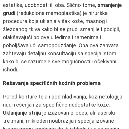
estetike, udobnosti ili oba. Slično tome,
smanjenje
grudi
(redukciona mamoplastika) je hirurška
procedura koja uklanja višak kože, masnog i
žlezdanog tkiva kako bi se grudi smanjile i podigli,
olakšavajući bolove u ledima i ramenima i
poboljšavajući samopouzdanje. Oba ova zahvata
zahtevaju detaljnu konsultaciju sa specijalistom
kako bi se razumele sve mogućnosti i očekivani
ishodi.
Rešavanje specifičnih kožnih problema
Pored konture tela i podmlađivanja, kozmetologija
nudi rešenja i za specifične nedostatke kože.
Uklanjanje strija
je izazovan proces, ali laserski
tretmani, mikrodermoabrazija i specijalizovane
kreme mogu značajno da ih izblede i učine manje