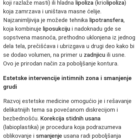
koji razlaže masti) ili hladna
lipoliza
(krio
lipoliza
)
koja zamrzava i uništava masne ćelije.
Najzanimljivija je možede tehnika
lipotransfera
,
koja kombinuje
liposukciju
i nadoknadu gde se
sopstvena masnoća, prethodno uklonjena iz jednog
dela tela, prečišćava i ubrizgava u drugi deo kako bi
se dodao volumen, na primer u
zadnjicu
ili usne.
Ovo je prirodan način za poboljšanje kontura.
Estetske intervencije intimnih zona i smanjenje
grudi
Razvoj estetske medicine omogućio je i rešavanje
delikatnijih tema sa povećanom diskrecijom i
bezbednošću.
Korekcija stidnih usana
(labioplastika) je procedura koja podrazumeva
oblikovanje i
smanjenje
usana radi poboljšanja