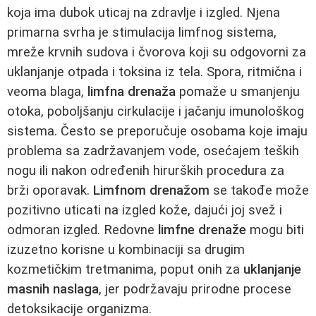
koja ima dubok uticaj na zdravlje i izgled. Njena
primarna svrha je stimulacija limfnog sistema,
mreže krvnih sudova i čvorova koji su odgovorni za
uklanjanje otpada i toksina iz tela. Spora, ritmična i
veoma blaga,
limfna drenaža
pomaže u smanjenju
otoka, poboljšanju cirkulacije i jačanju imunološkog
sistema. Često se preporučuje osobama koje imaju
problema sa zadržavanjem vode, osećajem teških
nogu ili nakon određenih hirurških procedura za
brži oporavak.
Limfnom drenažom
se takođe može
pozitivno uticati na izgled kože, dajući joj svež i
odmoran izgled. Redovne
limfne drenaže
mogu biti
izuzetno korisne u kombinaciji sa drugim
kozmetičkim tretmanima, poput onih za
uklanjanje
masnih naslaga
, jer podržavaju prirodne procese
detoksikacije organizma.