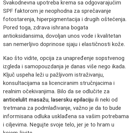
Svakodnevna upotreba krema sa odgovarajućim
SPF faktorom je neophodna za sprečavanje
fotostarenja, hiperpigmentacija i drugih oštećenja.
Pored toga, zdrava ishrana bogata
antioksidansima, dovoljan unos vode i kvalitetan
san nemerljivo doprinose sjaju i elastičnosti kože.
Kao što vidite, opcija za unapređenje sopstvenog
izgleda i samopouzdanja je danas više nego ikada.
Ključ uspeha leži u pažljivom istraživanju,
konsultacijama sa licenciranim stručnjacima i
realnim očekivanjima. Bilo da se odlučite za
anticelulit masažu
,
lasersku epilaciju
ili neki od
tretmana za podmlađivanje, važno je da to bude
informisana odluka usklađena sa vašim potrebama
i ciljevima. Negujte svoje telo, jer je to hram u
kojem živite.