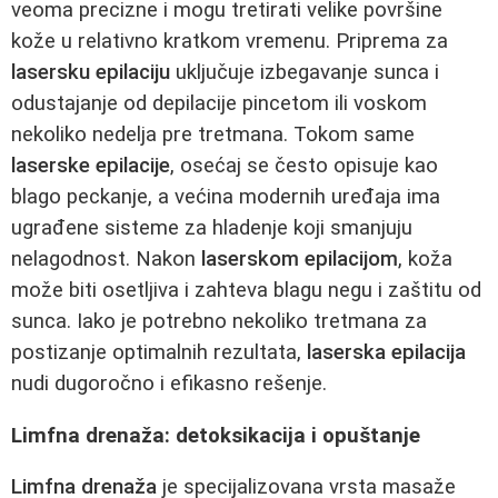
veoma precizne i mogu tretirati velike površine
kože u relativno kratkom vremenu. Priprema za
lasersku epilaciju
uključuje izbegavanje sunca i
odustajanje od depilacije pincetom ili voskom
nekoliko nedelja pre tretmana. Tokom same
laserske epilacije
, osećaj se često opisuje kao
blago peckanje, a većina modernih uređaja ima
ugrađene sisteme za hladenje koji smanjuju
nelagodnost. Nakon
laserskom epilacijom
, koža
može biti osetljiva i zahteva blagu negu i zaštitu od
sunca. Iako je potrebno nekoliko tretmana za
postizanje optimalnih rezultata,
laserska epilacija
nudi dugoročno i efikasno rešenje.
Limfna drenaža: detoksikacija i opuštanje
Limfna drenaža
je specijalizovana vrsta masaže