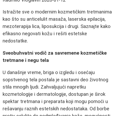
Istražite sve o modernim kozmetičkim tretmanima
kao što su anticelulit masaža, laserska epilacija,
mezoterapija lica, liposukcija i drugi. Saznajte kako
efikasno negovati kožu i rešiti estetske
nedostatke.
Sveobuhvatni vodič za savremene kozmetičke
tretmane i negu tela
U današnje vreme, briga o izgledu i osećaju
sopstvenog tela postala je sastavni deo životnog
stila mnogih ljudi. Zahvaljujući napretku
kozmetologije i dermatologije, dostupan je širok
spektar tretmana i preparata koji mogu pomoći u
rešavanju raznih estetskih nedostataka. Od borbe
protiv celulita do podmlađivanja kože, mogućnosti