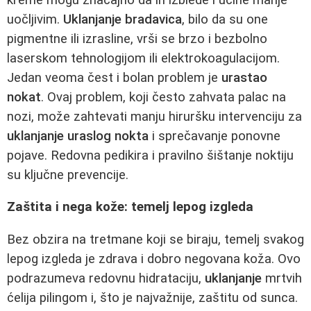
uočljivim.
Uklanjanje bradavica
, bilo da su one
pigmentne ili izrasline, vrši se brzo i bezbolno
laserskom tehnologijom ili elektrokoagulacijom.
Jedan veoma čest i bolan problem je
urastao
nokat
. Ovaj problem, koji često zahvata palac na
nozi, može zahtevati manju hiruršku intervenciju za
uklanjanje uraslog nokta
i sprečavanje ponovne
pojave. Redovna pedikira i pravilno šištanje noktiju
su ključne prevencije.
Zaštita i nega kože: temelj lepog izgleda
Bez obzira na tretmane koji se biraju, temelj svakog
lepog izgleda je zdrava i dobro negovana koža. Ovo
podrazumeva redovnu hidrataciju,
uklanjanje
mrtvih
ćelija pilingom i, što je najvažnije, zaštitu od sunca.