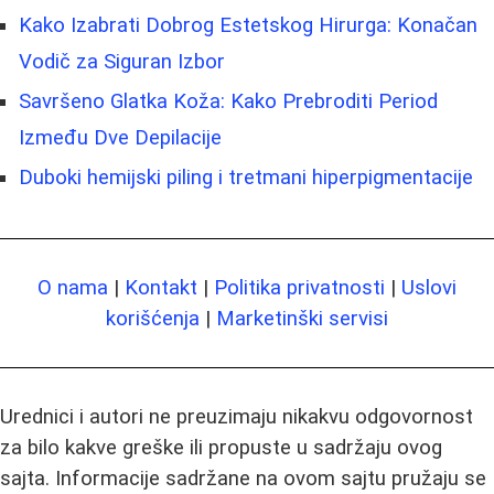
Kako Izabrati Dobrog Estetskog Hirurga: Konačan
Vodič za Siguran Izbor
Savršeno Glatka Koža: Kako Prebroditi Period
Između Dve Depilacije
Duboki hemijski piling i tretmani hiperpigmentacije
O nama
|
Kontakt
|
Politika privatnosti
|
Uslovi
korišćenja
|
Marketinški servisi
Urednici i autori ne preuzimaju nikakvu odgovornost
za bilo kakve greške ili propuste u sadržaju ovog
sajta. Informacije sadržane na ovom sajtu pružaju se