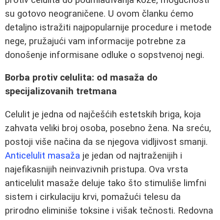
su gotovo neograničene. U ovom članku ćemo
detaljno istražiti najpopularnije procedure i metode
nege, pružajući vam informacije potrebne za
donošenje informisane odluke o sopstvenoj negi.
Borba protiv celulita: od masaža do
specijalizovanih tretmana
Celulit je jedna od najčešćih estetskih briga, koja
zahvata veliki broj osoba, posebno žena. Na sreću,
postoji više načina da se njegova vidljivost smanji.
Anticelulit masaža
je jedan od najtraženijih i
najefikasnijih neinvazivnih pristupa. Ova vrsta
anticelulit masaže deluje tako što stimuliše limfni
sistem i cirkulaciju krvi, pomažući telesu da
prirodno eliminiše toksine i višak tečnosti. Redovna