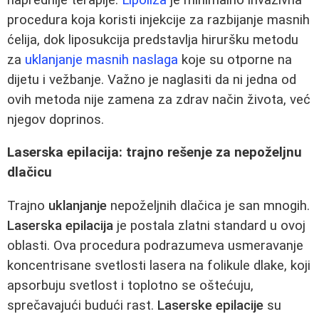
procedura koja koristi injekcije za razbijanje masnih
ćelija, dok liposukcija predstavlja hiruršku metodu
za
uklanjanje masnih naslaga
koje su otporne na
dijetu i vežbanje. Važno je naglasiti da ni jedna od
ovih metoda nije zamena za zdrav način života, već
njegov doprinos.
Laserska epilacija: trajno rešenje za nepoželjnu
dlačicu
Trajno
uklanjanje
nepoželjnih dlačica je san mnogih.
Laserska epilacija
je postala zlatni standard u ovoj
oblasti. Ova procedura podrazumeva usmeravanje
koncentrisane svetlosti lasera na folikule dlake, koji
apsorbuju svetlost i toplotno se oštećuju,
sprečavajući budući rast.
Laserske epilacije
su