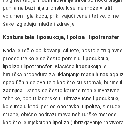
punila na bazi hijaluronske kiseline može vratiti
volumen i glatkoću, prikrivajući vene i tetive, čime
šake izgledaju mlađe i zdravije.
Kontura tela: liposukcija, lipoliza i lipotransfer
Kada je reč o oblikovanju siluete, postoje tri glavne
procedure koje se često pominju:
liposukcija
,
lipoliza
i
lipotransfer
. Klasična
liposukcija
je
hirurška procedura za
uklanjanje masnih naslaga
iz
specifičnih delova tela kao što su stomak, butine ili
zadnjica
. Danas se često koriste manje invazivne
tehnike, poput laserske ili ultrazvučne
liposukcije
,
koje imaju kraći period oporavka.
Lipoliza
, s druge
strane, obično podrazumeva nehirurške metode
kao što je injekciona
lipoliza
(ubrizgavanje rastvora