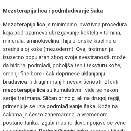
Mezoterapija lica i podmlađivanje šaka
Mezoterapija lica
je minimalno invazivna procedura
koja podrazumeva ubrizgavanje koktela vitamina,
minerala, aminokiselina i hijaluronske kiseline u
srednji sloj kože (mezoderm). Ovaj tretman je
izuzetno popularan zbog svoje svestranosti: može
da hidrira, podmladi, poboljša ten i teksturu kože,
smanji fine bore i čak doprinese
uklanjanju
bradavica
ili drugih manjih nesavršenosti. Efekti
mezoterapije lica
su kumulativni i vide se nakon
serije tretmana. Sličan princip, ali na drugoj regiji,
primenjuje se i za
podmlađivanje šaka
. Koža na
šakama je često zanemarena, a vremenom
postane tanka, izgubi masno tkivo i pojave se vene
i pigmentacije.
Podmlađivanje šaka
pomoću blagih