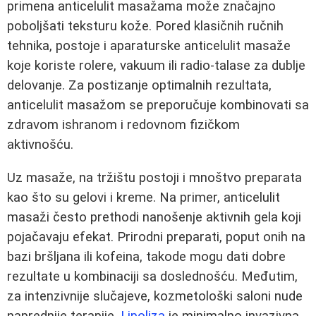
primena anticelulit masažama može značajno
poboljšati teksturu kože. Pored klasičnih ručnih
tehnika, postoje i aparaturske anticelulit masaže
koje koriste rolere, vakuum ili radio-talase za dublje
delovanje. Za postizanje optimalnih rezultata,
anticelulit masažom se preporučuje kombinovati sa
zdravom ishranom i redovnom fizičkom
aktivnošću.
Uz masaže, na tržištu postoji i mnoštvo preparata
kao što su gelovi i kreme. Na primer, anticelulit
masaži često prethodi nanošenje aktivnih gela koji
pojačavaju efekat. Prirodni preparati, poput onih na
bazi bršljana ili kofeina, takode mogu dati dobre
rezultate u kombinaciji sa doslednošću. Međutim,
za intenzivnije slučajeve, kozmetološki saloni nude
naprednije terapije.
Lipoliza
je minimalno invazivna