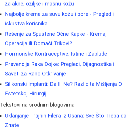
za akne, oziljke i masnu kožu
Najbolje kreme za suvu kožu i bore - Pregled i
iskustva korisnika
Rešenje za Spuštene Očne Kapke - Krema,
Operacija ili Domaći Trikovi?
Hormonske Kontraceptive: Istine i Zablude
Prevencija Raka Dojke: Pregledi, Dijagnostika i
Saveti za Rano Otkrivanje
Silikonski Implanti: Da Ili Ne? Različita Mišljenja O
Estetskoj Hirurgiji
Tekstovi na srodnim blogovima
Uklanjanje Trajnih Filera iz Usana: Sve Što Treba da
Znate