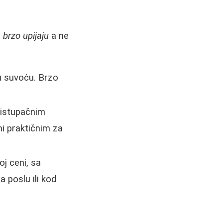
 brzo upijaju
a ne
u suvoću. Brzo
ristupačnim
ini praktičnim za
oj ceni, sa
 poslu ili kod