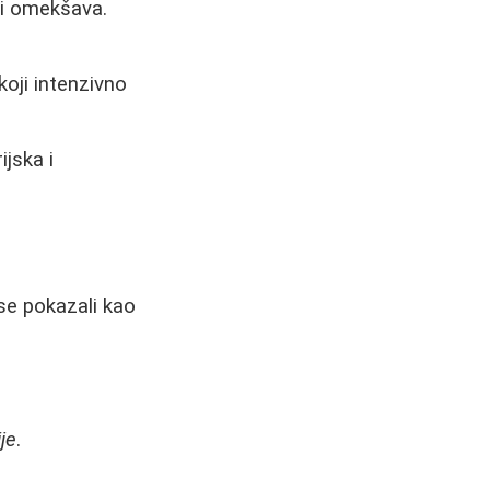
 i omekšava.
 koji intenzivno
ijska i
 se pokazali kao
je
.