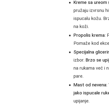
Kreme sa ureom (
pružaju izvrsnu h
ispucalu kožu. Br
na koži.
Propolis krema
: 
Pomaže kod ekcema
Specijalna glice
izbor.
Brzo se upi
na rukama već i 
pare.
Mast od nevena
:
jako ispucale ruk
upijanje.