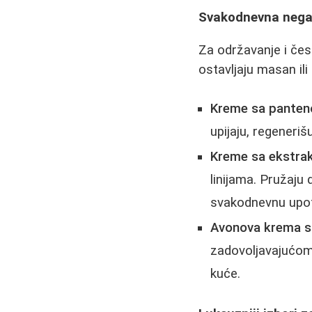
Svakodnevna nega 
Za održavanje i če
ostavljaju masan ili l
Kreme sa panten
upijaju, regeneriš
Kreme sa ekstrak
linijama. Pružaju d
svakodnevnu upo
Avonova krema sa
zadovoljavajućom 
kuće.