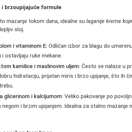
i brzoupijajuće formule
sto mazanje tokom dana, idealne su
laganije kreme koje
epljiv sloj.
olom i vitaminom E
: Odličan izbor za blagu do umeren
u i ostavljaju ruke mekane.
tom kamilice i maslinovim uljem
: Često se nalaze u p
obru hidrataciju, prijatan miris i brzo upijanje, što ih č
trebu.
 glicerinom i kalcijumom
: Veliko pakovanje po povoljn
negom i brzim upijanjem. Idealna za stalno mazanje na