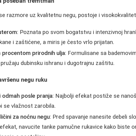
 za poseban tremtman
se razmore uz kvalitetnu negu, postoje i visokokvalitet
uterom
: Poznata po svom bogatstvu i intenzivnoj hranlj
ne i zaštićene, a miris je često vrlo prijatan.
 procentom prirodnih ulja
: Formulisane sa bademovim,
pružaju dubinsku ishranu i dugotrajnu zaštitu.
savršenu negu ruku
i odmah posle pranja
: Najbolji efekat postiže se nan
i se vlažnost zarobila.
ličini za noćnu negu
: Pred spavanje nanesite debeli sloj
 efekat, navucite tanke pamučne rukavice kako biste om