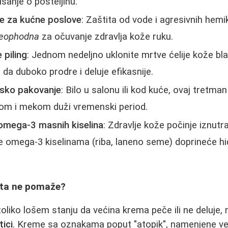
risanje o posteljinu.
ce za kućne poslove
: Zaštita od vode i agresivnih hemik
eophodna
za očuvanje zdravlja kože ruku.
 piling
: Jednom nedeljno uklonite mrtve ćelije kože bl
da duboko prodre i deluje efikasnije.
nsko pakovanje
: Bilo u salonu ili kod kuće, ovaj tretman
kom i mekom duži vremenski period.
 omega-3 masnih kiselina
: Zdravlje kože počinje iznutr
e omega-3 kiselinama (riba, laneno seme) doprineće hid
išta ne pomaže?
oliko lošem stanju da većina krema peče ili ne deluje,
ici
. Kreme sa oznakama poput "atopik", namenjene veo