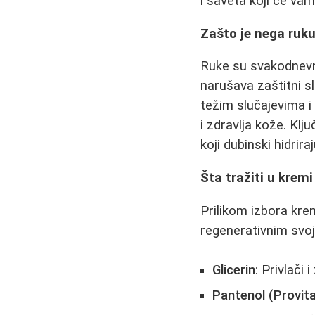
i saveta koji će v
Zašto je nega ruku
Ruke su svakodnevno
narušava zaštitni s
težim slučajevima i
i zdravlja kože. Klju
koji dubinski hidrira
Šta tražiti u krem
Prilikom izbora krem
regenerativnim svo
Glicerin
: Privlači
Pantenol (Provit