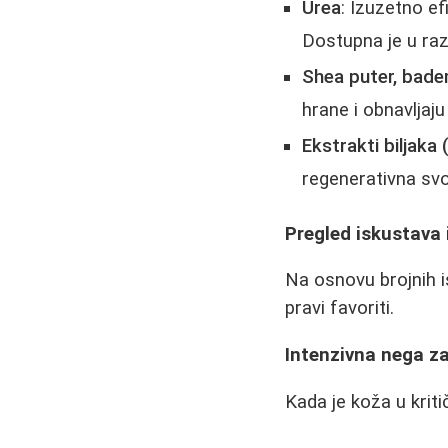
Urea
: Izuzetno e
Dostupna je u raz
Shea puter, badem
hrane i obnavljaju
Ekstrakti biljaka 
regenerativna svoj
Pregled iskustava 
Na osnovu brojnih i
pravi favoriti.
Intenzivna nega z
Kada je koža u krit