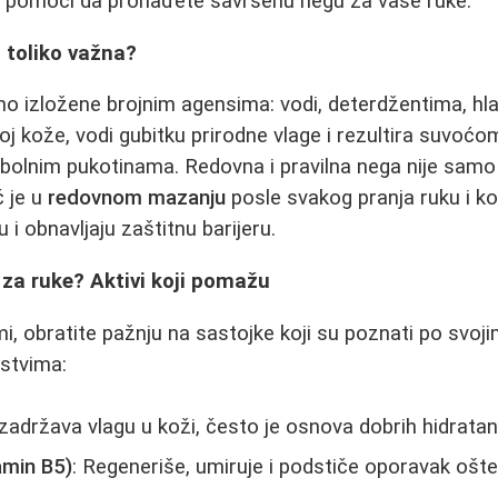
am pomoći da pronađete savršenu negu za vaše ruke.
 toliko važna?
 izložene brojnim agensima: vodi, deterdžentima, hlad
loj kože, vodi gubitku prirodne vlage i rezultira suvoć
 bolnim pukotinama. Redovna i pravilna nega nije samo 
č je u
redovnom mazanju
posle svakog pranja ruku i k
ju i obnavljaju zaštitnu barijeru.
i za ruke? Aktivi koji pomažu
i, obratite pažnju na sastojke koji su poznati po svoji
jstvima:
 i zadržava vlagu u koži, često je osnova dobrih hidrata
amin B5)
: Regeneriše, umiruje i podstiče oporavak ošt