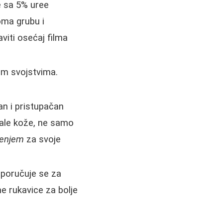
e sa 5% uree
oma grubu i
viti osećaj filma
nim svojstvima.
an i pristupačan
ucale kože, ne samo
venjem
za svoje
eporučuje se za
e rukavice za bolje