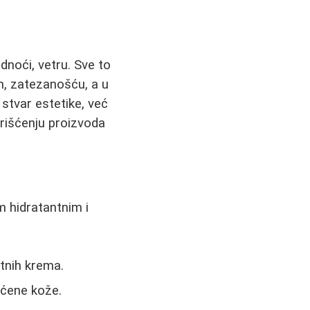
noći, vetru. Sve to
om, zatezanošću, a u
stvar estetike, već
orišćenju proizvoda
m hidratantnim i
ntnih krema.
ećene kože.