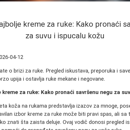
ajbolje kreme za ruke: Kako pronaći 
za suvu i ispucalu kožu
026-04-12
ate o brizi za ruke. Pregled iskustava, preporuka i sav
 brzo upija i ostavlja ruke mekane i negovane.
e kreme za ruke: Kako pronaći savršenu negu za suv
apeta koža na rukama predstavlja izazov za mnoge, p
avilan izbor kreme za ruke može biti pravi spas, ali sa 
ško znati šta zaista deluje. Ovaj vodič donosi pregled 