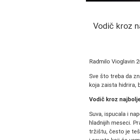
Vodič kroz n
Radmilo Vioglavin
2
Sve što treba da zn
koja zaista hidrira,
Vodič kroz najbolj
Suva, ispucala i n
hladnijih meseci. Pr
tržištu, često je te