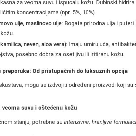
fikasna za veoma suvu i ispucalu kožu. Dubinski hidrira
ličitim koncentracijama (npr. 5%, 10%).
ovo ulje, maslinovo ulje
: Bogata prirodna ulja i puteri
 kožu.
(kamilica, neven, aloa vera)
: Imaju umirujuća, antibakter
stva, posebno dobra za osetljivu ili iritiranu kožu.
i preporuka: Od pristupačnih do luksuznih opcija
skustava, mogu se izdvojiti određeni proizvodi koji su
a veoma suvu i oštećenu kožu
ičnom stanju, potrebne su
intenzivne, hranljive formulaci