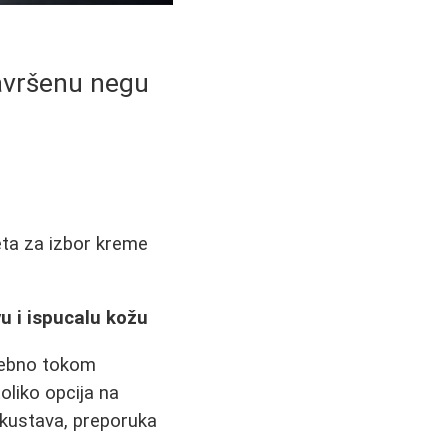
savršenu negu
eta za izbor kreme
u i ispucalu kožu
osebno tokom
toliko opcija na
iskustava, preporuka