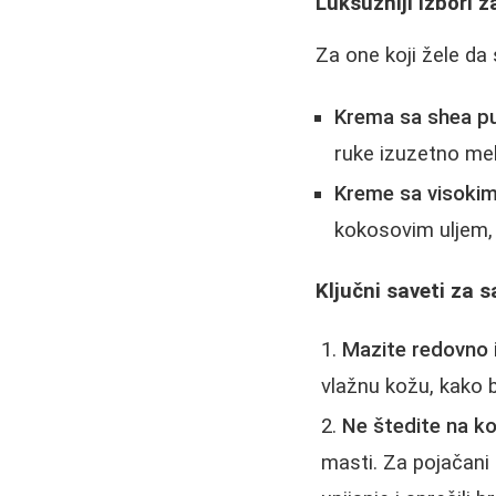
Luksuzniji izbori
Za one koji žele da 
Krema sa shea p
ruke izuzetno meka
Kreme sa visokim
kokosovim uljem, 
Ključni saveti za 
Mazite redovno 
vlažnu kožu, kako b
Ne štedite na ko
masti. Za pojačani