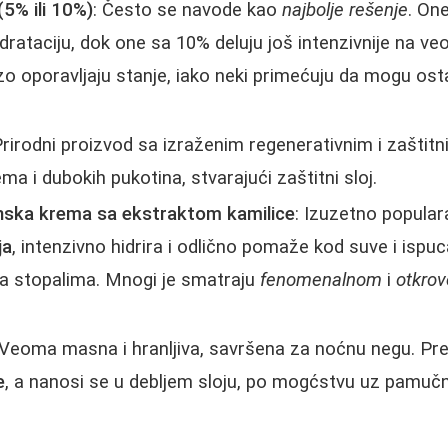
5% ili 10%)
: Često se navode kao
najbolje rešenje
. On
idrataciju, dok one sa 10% deluju još intenzivnije na ve
zo oporavljaju stanje, iako neki primećuju da mogu osta
Prirodni proizvod sa izraženim regenerativnim i zaštit
 i dubokih pukotina, stvarajući zaštitni sloj.
rinska krema sa ekstraktom kamilice
: Izuzetno popular
ja
, intenzivno hidrira i odlično pomaže kod suve i isp
na stopalima. Mnogi je smatraju
fenomenalnom
i
otkro
 Veoma masna i hranljiva, savršena za noćnu negu. Pr
e
, a nanosi se u debljem sloju, po mogćstvu uz pamučn