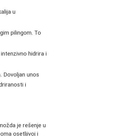
alija u
agim pilingom. To
 intenzivno hidrira i
a. Dovoljan unos
riranosti i
 možda je rešenje u
ma osetljivoj i