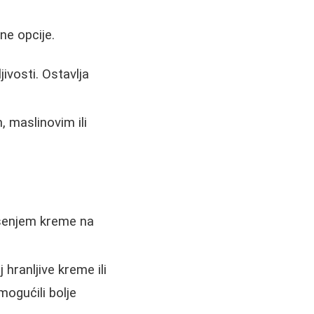
ne opcije.
ivosti. Ostavlja
 maslinovim ili
ošenjem kreme na
 hranljive kreme ili
ogućili bolje