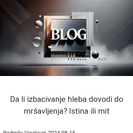
Da li izbacivanje hleba dovodi do
mršavljenja? Istina ili mit
Radmilo Vioglavin
2024-08-15