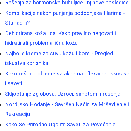
Rešenja za hormonske bubuljice i njihove posledice
Komplikacije nakon punjenja podočnjaka filerima -
Šta raditi?
Dehidrirana koža lica: Kako pravilno negovati i
hidratirati problematičnu kožu
Najbolje kreme za suvu kožu i bore - Pregled i
iskustva korisnika
Kako rešiti probleme sa aknama i flekama: Iskustva
i saveti
Skljoctanje zglobova: Uzroci, simptomi i rešenja
Nordijsko Hodanje - Savršen Način za Mršavljenje i
Rekreaciju
Kako Se Prirodno Ugojiti: Saveti za Povećanje