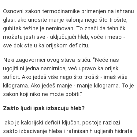
Osnovni zakon termodinamike primenjen na ishranu
glasi: ako unosite manje kalorija nego što trošite,
gubitak težine je neminovan. To znači da tehnički
možete jesti sve - uključujući hleb, voće i meso -
sve dok ste u kalorijskom deficitu.
Neki zagovornici ovog stava ističu: "Neće nas
ugojiti ni jedna namirnica, već upravo kalorijski
suficit. Ako jedeš više nego što trošiš - imaš više
kilograma. Ako jedeš manje - manje kilograma. To je
zakon koji niko ne može pobiti."
Zašto ljudi ipak izbacuju hleb?
Iako je kalorijski deficit ključan, postoje razlozi
zašto izbacivanje hleba i rafinisanih ugljenih hidrata