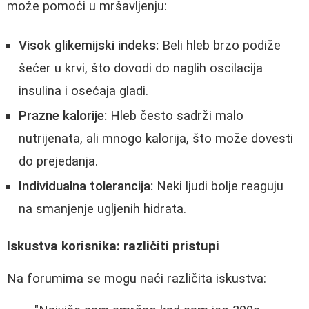
može pomoći u mršavljenju:
Visok glikemijski indeks:
Beli hleb brzo podiže
šećer u krvi, što dovodi do naglih oscilacija
insulina i osećaja gladi.
Prazne kalorije:
Hleb često sadrži malo
nutrijenata, ali mnogo kalorija, što može dovesti
do prejedanja.
Individualna tolerancija:
Neki ljudi bolje reaguju
na smanjenje ugljenih hidrata.
Iskustva korisnika: različiti pristupi
Na forumima se mogu naći različita iskustva: