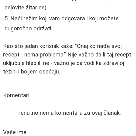
celovite žitarice)
Naći režim koji vam odgovara i koji možete
dugoročno održati
Kao što jedan korisnik kaže: "Onaj ko nađe svoj
recept - nema problema." Nije važno da li taj recept
uključuje hleb ili ne - važno je da vodi ka zdravijoj
težini i boljem osećaju.
Komentari
Trenutno nema komentara za ovaj članak.
Vaše ime: