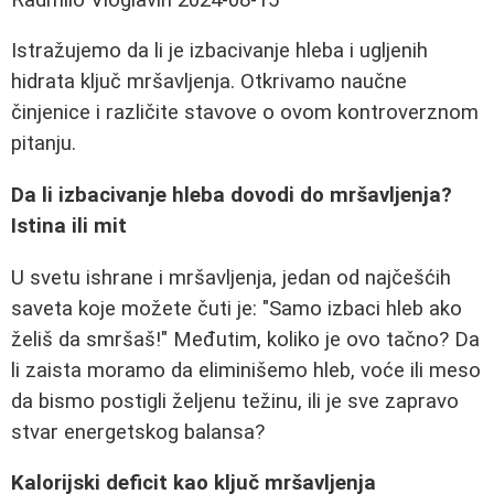
Istražujemo da li je izbacivanje hleba i ugljenih
hidrata ključ mršavljenja. Otkrivamo naučne
činjenice i različite stavove o ovom kontroverznom
pitanju.
Da li izbacivanje hleba dovodi do mršavljenja?
Istina ili mit
U svetu ishrane i mršavljenja, jedan od najčešćih
saveta koje možete čuti je: "Samo izbaci hleb ako
želiš da smršaš!" Međutim, koliko je ovo tačno? Da
li zaista moramo da eliminišemo hleb, voće ili meso
da bismo postigli željenu težinu, ili je sve zapravo
stvar energetskog balansa?
Kalorijski deficit kao ključ mršavljenja