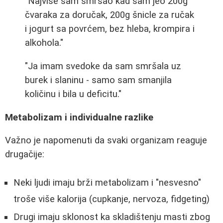
"Najviše sam smršao kad sam jeo 200g
čvaraka za doručak, 200g šnicle za ručak
i jogurt sa povrćem, bez hleba, krompira i
alkohola."
"Ja imam svedoke da sam smršala uz
burek i slaninu - samo sam smanjila
količinu i bila u deficitu."
Metabolizam i individualne razlike
Važno je napomenuti da svaki organizam reaguje
drugačije:
Neki ljudi imaju brži metabolizam i "nesvesno"
troše više kalorija (cupkanje, nervoza, fidgeting)
Drugi imaju sklonost ka skladištenju masti zbog