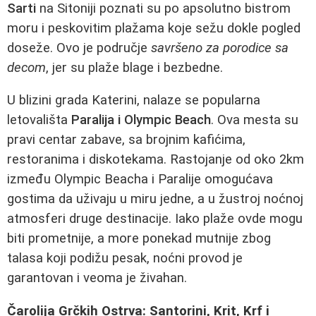
Sarti
na Sitoniji poznati su po apsolutno bistrom
moru i peskovitim plažama koje sežu dokle pogled
doseže. Ovo je područje
savršeno za porodice sa
decom
, jer su plaže blage i bezbedne.
U blizini grada Katerini, nalaze se popularna
letovališta
Paralija i Olympic Beach
. Ova mesta su
pravi centar zabave, sa brojnim kafićima,
restoranima i diskotekama. Rastojanje od oko 2km
između Olympic Beacha i Paralije omogućava
gostima da uživaju u miru jedne, a u žustroj noćnoj
atmosferi druge destinacije. Iako plaže ovde mogu
biti prometnije, a more ponekad mutnije zbog
talasa koji podižu pesak, noćni provod je
garantovan i veoma je živahan.
Čarolija Grčkih Ostrva: Santorini, Krit, Krf i