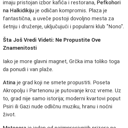
imaju pristojan izbor kafića i restorana,
Pefkohori
na Halkidikiju
je odličan kompromis. Plaza je
fantastična, a uveče postoji dovoljno mesta za
šetnju i druženje, uključujući i popularni klub "Nono".
Šta Još Vredi Videti: Ne Propustite Ove
Znamenitosti
Iako je more glavni magnet, Grčka ima toliko toga
da ponudi i van plaže.
Atina
je grad koji ne smete propustiti. Poseta
Akropolju i Partenonu je putovanje kroz vreme. Uz
to, grad nije samo istorija; moderni kvartovi poput
Psiri ili Gazi nude odličnu muziku, hranu i noćni
život.
Metecora
je jedan od najimpresivnijih prizora ne