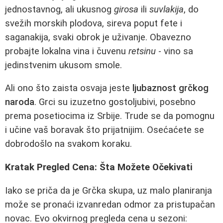
jednostavnog, ali ukusnog
girosa
ili
suvlakija
, do
svežih morskih plodova, sireva poput fete i
saganakija, svaki obrok je uživanje. Obavezno
probajte lokalna vina i čuvenu
retsinu
- vino sa
jedinstvenim ukusom smole.
Ali ono što zaista osvaja jeste
ljubaznost grčkog
naroda
. Grci su izuzetno gostoljubivi, posebno
prema posetiocima iz Srbije. Trude se da pomognu
i učine vaš boravak što prijatnijim. Osećaćete se
dobrodošlo na svakom koraku.
Kratak Pregled Cena: Šta Možete Očekivati
Iako se priča da je Grčka skupa, uz malo planiranja
može se pronaći izvanredan odmor za pristupačan
novac. Evo okvirnog pregleda cena u sezoni: