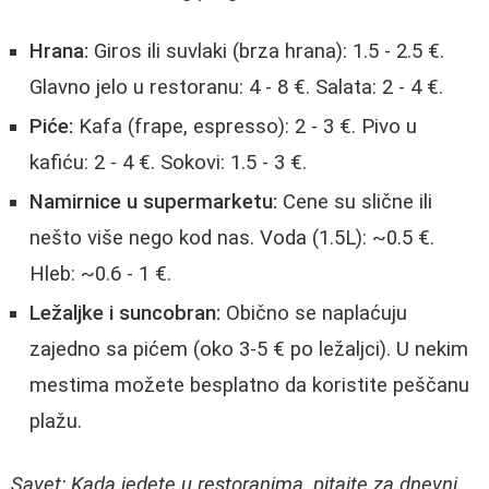
Hrana:
Giros ili suvlaki (brza hrana): 1.5 - 2.5 €.
Glavno jelo u restoranu: 4 - 8 €. Salata: 2 - 4 €.
Piće:
Kafa (frape, espresso): 2 - 3 €. Pivo u
kafiću: 2 - 4 €. Sokovi: 1.5 - 3 €.
Namirnice u supermarketu:
Cene su slične ili
nešto više nego kod nas. Voda (1.5L): ~0.5 €.
Hleb: ~0.6 - 1 €.
Ležaljke i suncobran:
Obično se naplaćuju
zajedno sa pićem (oko 3-5 € po ležaljci). U nekim
mestima možete besplatno da koristite peščanu
plažu.
Savet: Kada jedete u restoranima, pitajte za dnevni