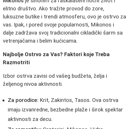
Mikonos
je sinonim za raskalašeni noćni život i
elitno društvo. Ako tražite provod do zore,
luksuzne butike i trendi atmosferu, ovo je ostrvo za
vas. Ipak, i pored svoje popularnosti, Mikonos i
dalje zadržava svoj tradicionalni cikladički šarm sa
vetrenjačama i belim kućicama.
Najbolje Ostrvo za Vas? Faktori koje Treba
Razmotriti
Izbor ostrva zavisi od vašeg budžeta, želja i
željenog nivoa aktivnosti.
Za porodice:
Krit, Zakintos, Tasos. Ova ostrva
imaju izvanredne, bezbedne plaže i širok spektar
aktivnosti za decu.