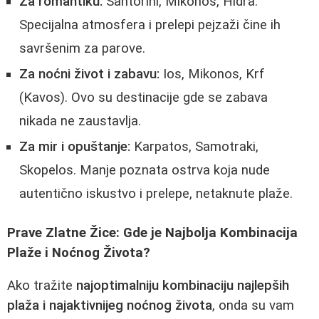
Za romantiku:
Santorini, Mikonos, Hidra.
Specijalna atmosfera i prelepi pejzaži čine ih
savršenim za parove.
Za noćni život i zabavu:
Ios, Mikonos, Krf
(Kavos). Ovo su destinacije gde se zabava
nikada ne zaustavlja.
Za mir i opuštanje:
Karpatos, Samotraki,
Skopelos. Manje poznata ostrva koja nude
autentično iskustvo i prelepe, netaknute plaže.
Prave Zlatne Žice: Gde je Najbolja Kombinacija
Plaže i Noćnog Života?
Ako tražite
najoptimalniju kombinaciju najlepših
plaža i najaktivnijeg noćnog života
, onda su vam