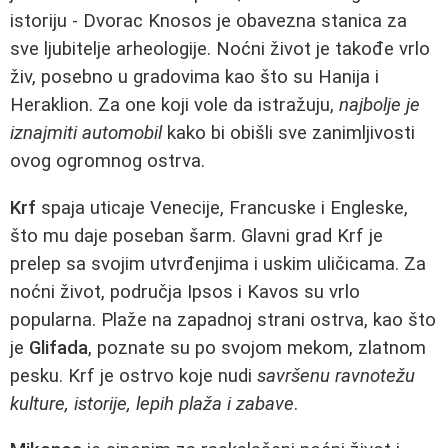
istoriju - Dvorac Knosos je obavezna stanica za
sve ljubitelje arheologije. Noćni život je takođe vrlo
živ, posebno u gradovima kao što su Hanija i
Heraklion. Za one koji vole da istražuju,
najbolje je
iznajmiti automobil
kako bi obišli sve zanimljivosti
ovog ogromnog ostrva.
Krf
spaja uticaje Venecije, Francuske i Engleske,
što mu daje poseban šarm. Glavni grad Krf je
prelep sa svojim utvrđenjima i uskim uličicama. Za
noćni život, područja Ipsos i Kavos su vrlo
popularna. Plaže na zapadnoj strani ostrva, kao što
je
Glifada
, poznate su po svojom mekom, zlatnom
pesku. Krf je ostrvo koje nudi
savršenu ravnotežu
kulture, istorije, lepih plaža i zabave
.