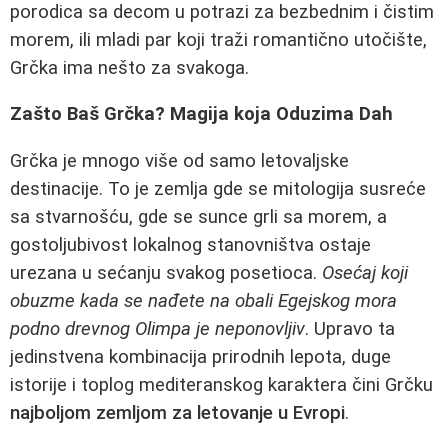
porodica sa decom u potrazi za bezbednim i čistim
morem, ili mladi par koji traži romantično utočište,
Grčka ima nešto za svakoga.
Zašto Baš Grčka? Magija koja Oduzima Dah
Grčka je mnogo više od samo letovaljske
destinacije. To je zemlja gde se mitologija susreće
sa stvarnošću, gde se sunce grli sa morem, a
gostoljubivost lokalnog stanovništva ostaje
urezana u sećanju svakog posetioca.
Osećaj koji
obuzme kada se nađete na obali Egejskog mora
podno drevnog Olimpa je neponovljiv
. Upravo ta
jedinstvena kombinacija prirodnih lepota, duge
istorije i toplog mediteranskog karaktera čini Grčku
najboljom zemljom za letovanje u Evropi
.