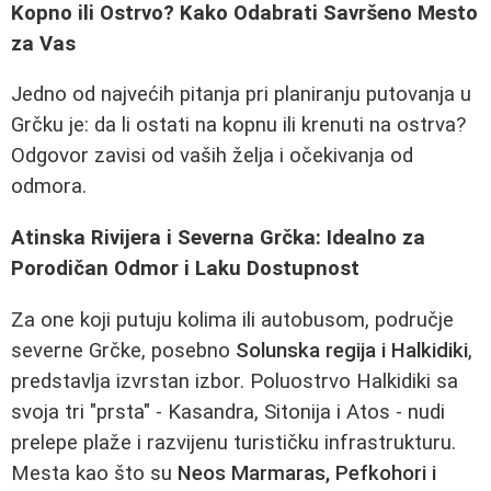
Kopno ili Ostrvo? Kako Odabrati Savršeno Mesto
za Vas
Jedno od najvećih pitanja pri planiranju putovanja u
Grčku je: da li ostati na kopnu ili krenuti na ostrva?
Odgovor zavisi od vaših želja i očekivanja od
odmora.
Atinska Rivijera i Severna Grčka: Idealno za
Porodičan Odmor i Laku Dostupnost
Za one koji putuju kolima ili autobusom, područje
severne Grčke, posebno
Solunska regija i Halkidiki
,
predstavlja izvrstan izbor. Poluostrvo Halkidiki sa
svoja tri "prsta" - Kasandra, Sitonija i Atos - nudi
prelepe plaže i razvijenu turističku infrastrukturu.
Mesta kao što su
Neos Marmaras, Pefkohori i