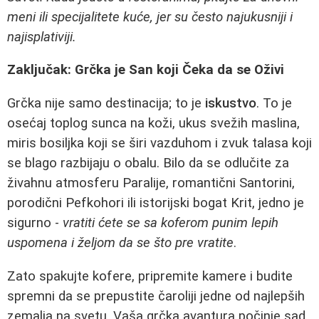
meni ili specijalitete kuće, jer su često najukusniji i
najisplativiji.
Zaključak: Grčka je San koji Čeka da se Oživi
Grčka nije samo destinacija; to je
iskustvo
. To je
osećaj toplog sunca na koži, ukus svežih maslina,
miris bosiljka koji se širi vazduhom i zvuk talasa koji
se blago razbijaju o obalu. Bilo da se odlučite za
živahnu atmosferu Paralije, romantični Santorini,
porodični Pefkohori ili istorijski bogat Krit, jedno je
sigurno -
vratiti ćete se sa koferom punim lepih
uspomena i željom da se što pre vratite
.
Zato spakujte kofere, pripremite kamere i budite
spremni da se prepustite čaroliji jedne od najlepših
zemalja na svetu. Vaša grčka avantura počinje sad.