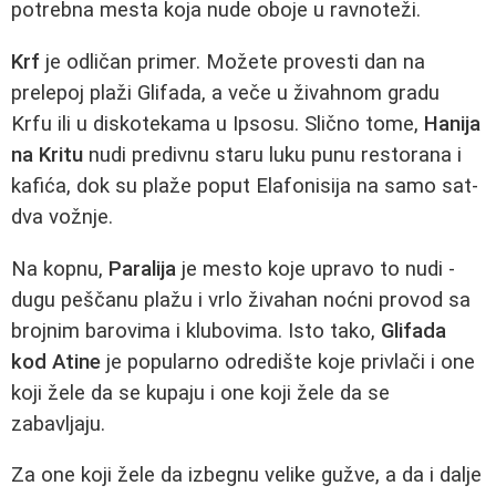
potrebna mesta koja nude oboje u ravnoteži.
Krf
je odličan primer. Možete provesti dan na
prelepoj plaži Glifada, a veče u živahnom gradu
Krfu ili u diskotekama u Ipsosu. Slično tome,
Hanija
na Kritu
nudi predivnu staru luku punu restorana i
kafića, dok su plaže poput Elafonisija na samo sat-
dva vožnje.
Na kopnu,
Paralija
je mesto koje upravo to nudi -
dugu peščanu plažu i vrlo živahan noćni provod sa
brojnim barovima i klubovima. Isto tako,
Glifada
kod Atine
je popularno odredište koje privlači i one
koji žele da se kupaju i one koji žele da se
zabavljaju.
Za one koji žele da izbegnu velike gužve, a da i dalje