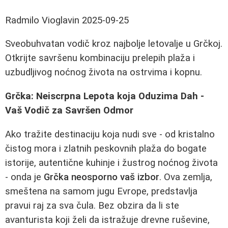
Radmilo Vioglavin
2025-09-25
Sveobuhvatan vodič kroz najbolje letovalje u Grčkoj.
Otkrijte savršenu kombinaciju prelepih plaža i
uzbudljivog noćnog života na ostrvima i kopnu.
Grčka: Neiscrpna Lepota koja Oduzima Dah -
Vaš Vodič za Savršen Odmor
Ako tražite destinaciju koja nudi sve - od kristalno
čistog mora i zlatnih peskovnih plaža do bogate
istorije, autentične kuhinje i žustrog noćnog života
- onda je
Grčka neosporno vaš izbor
. Ova zemlja,
smeštena na samom jugu Evrope, predstavlja
pravui raj za sva čula. Bez obzira da li ste
avanturista koji želi da istražuje drevne ruševine,