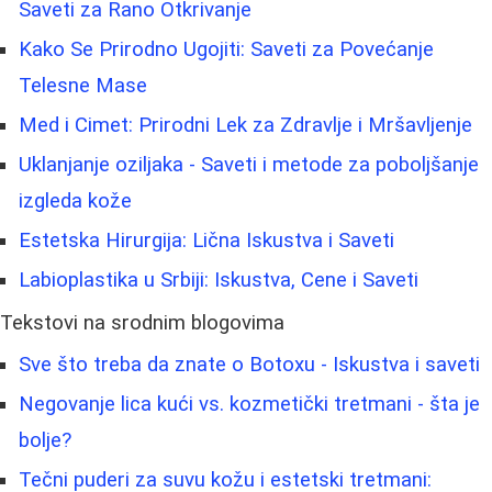
Saveti za Rano Otkrivanje
Kako Se Prirodno Ugojiti: Saveti za Povećanje
Telesne Mase
Med i Cimet: Prirodni Lek za Zdravlje i Mršavljenje
Uklanjanje oziljaka - Saveti i metode za poboljšanje
izgleda kože
Estetska Hirurgija: Lična Iskustva i Saveti
Labioplastika u Srbiji: Iskustva, Cene i Saveti
Tekstovi na srodnim blogovima
Sve što treba da znate o Botoxu - Iskustva i saveti
Negovanje lica kući vs. kozmetički tretmani - šta je
bolje?
Tečni puderi za suvu kožu i estetski tretmani: