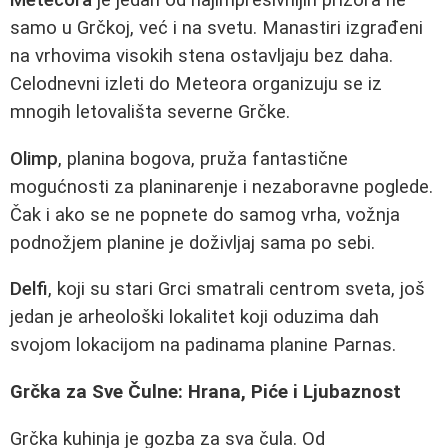
samo u Grčkoj, već i na svetu. Manastiri izgrađeni
na vrhovima visokih stena ostavljaju bez daha.
Celodnevni izleti do Meteorа organizuju se iz
mnogih letovališta severne Grčke.
Olimp
, planina bogova, pruža fantastične
mogućnosti za planinarenje i nezaboravne poglede.
Čak i ako se ne popnete do samog vrha, vožnja
podnožjem planine je doživljaj sama po sebi.
Delfi
, koji su stari Grci smatrali centrom sveta, još
jedan je arheološki lokalitet koji oduzima dah
svojom lokacijom na padinama planine Parnas.
Grčka za Sve Čulne: Hrana, Piće i Ljubaznost
Grčka kuhinja je gozba za sva čula. Od