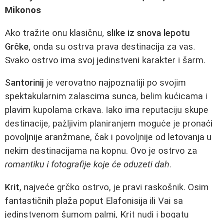
Mikonos
Ako tražite onu klasičnu,
slike iz snova lepotu
Grčke
, onda su ostrva prava destinacija za vas.
Svako ostrvo ima svoj jedinstveni karakter i šarm.
Santorinij
je verovatno najpoznatiji po svojim
spektakularnim zalascima sunca, belim kućicama i
plavim kupolama crkava. Iako ima reputaciju skupe
destinacije, pažljivim planiranjem moguće je pronaći
povoljnije aranžmane, čak i povoljnije od letovanja u
nekim destinacijama na kopnu. Ovo je ostrvo za
romantiku i fotografije koje će oduzeti dah
.
Krit
, najveće grčko ostrvo, je pravi raskošnik. Osim
fantastičnih plaža poput Elafonisija ili Vai sa
jedinstvenom šumom palmi, Krit nudi i bogatu