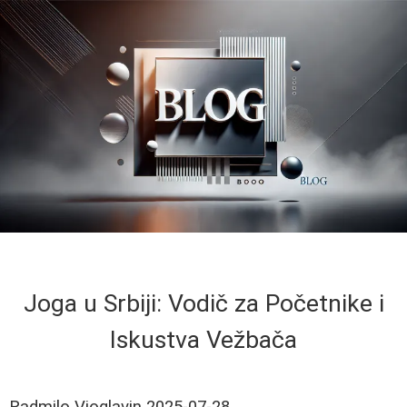
Joga u Srbiji: Vodič za Početnike i
Iskustva Vežbača
Radmilo Vioglavin
2025-07-28