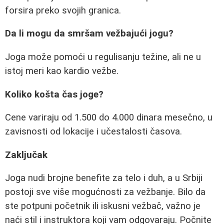
forsira preko svojih granica.
Da li mogu da smršam vežbajući jogu?
Joga može pomoći u regulisanju težine, ali ne u
istoj meri kao kardio vežbe.
Koliko košta čas joge?
Cene variraju od 1.500 do 4.000 dinara mesečno, u
zavisnosti od lokacije i učestalosti časova.
Zaključak
Joga nudi brojne benefite za telo i duh, a u Srbiji
postoji sve više mogućnosti za vežbanje. Bilo da
ste potpuni početnik ili iskusni vežbač, važno je
naći stil i instruktora koji vam odgovaraju. Počnite