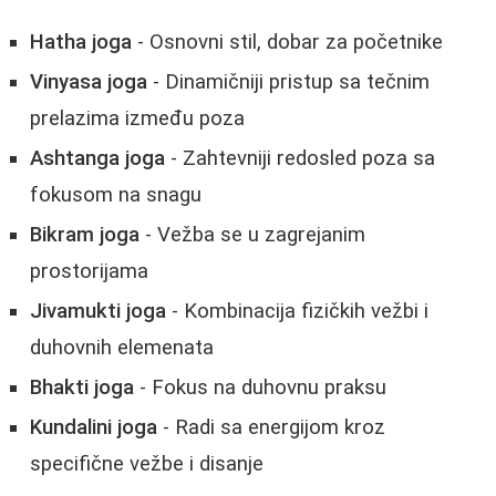
Hatha joga
- Osnovni stil, dobar za početnike
Vinyasa joga
- Dinamičniji pristup sa tečnim
prelazima između poza
Ashtanga joga
- Zahtevniji redosled poza sa
fokusom na snagu
Bikram joga
- Vežba se u zagrejanim
prostorijama
Jivamukti joga
- Kombinacija fizičkih vežbi i
duhovnih elemenata
Bhakti joga
- Fokus na duhovnu praksu
Kundalini joga
- Radi sa energijom kroz
specifične vežbe i disanje