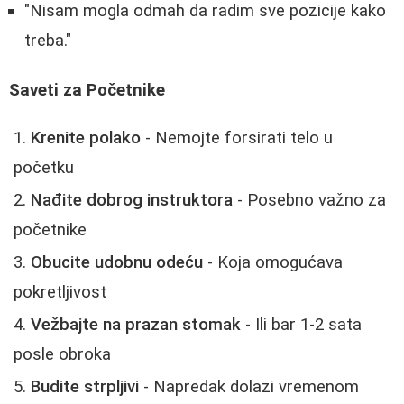
"Nisam mogla odmah da radim sve pozicije kako
treba."
Saveti za Početnike
Krenite polako
- Nemojte forsirati telo u
početku
Nađite dobrog instruktora
- Posebno važno za
početnike
Obucite udobnu odeću
- Koja omogućava
pokretljivost
Vežbajte na prazan stomak
- Ili bar 1-2 sata
posle obroka
Budite strpljivi
- Napredak dolazi vremenom