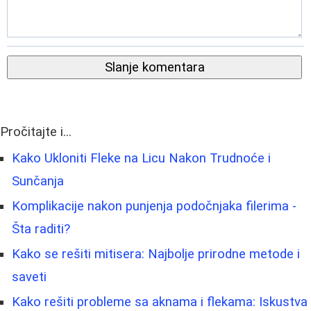
Slanje komentara
Pročitajte i...
Kako Ukloniti Fleke na Licu Nakon Trudnoće i
Sunčanja
Komplikacije nakon punjenja podočnjaka filerima -
Šta raditi?
Kako se rešiti mitisera: Najbolje prirodne metode i
saveti
Kako rešiti probleme sa aknama i flekama: Iskustva