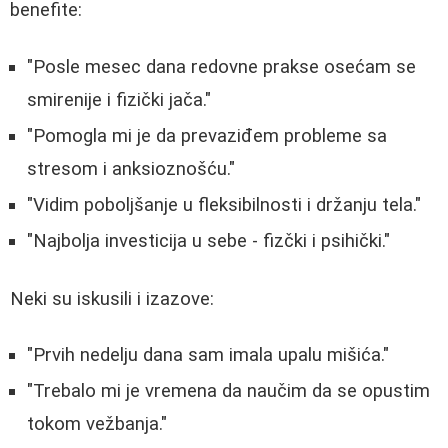
benefite:
"Posle mesec dana redovne prakse osećam se
smirenije i fizički jača."
"Pomogla mi je da prevaziđem probleme sa
stresom i anksioznošću."
"Vidim poboljšanje u fleksibilnosti i držanju tela."
"Najbolja investicija u sebe - fizčki i psihički."
Neki su iskusili i izazove:
"Prvih nedelju dana sam imala upalu mišića."
"Trebalo mi je vremena da naučim da se opustim
tokom vežbanja."