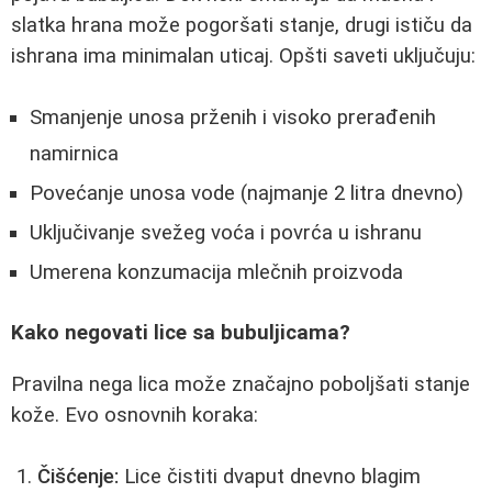
slatka hrana može pogoršati stanje, drugi ističu da
ishrana ima minimalan uticaj. Opšti saveti uključuju:
Smanjenje unosa prženih i visoko prerađenih
namirnica
Povećanje unosa vode (najmanje 2 litra dnevno)
Uključivanje svežeg voća i povrća u ishranu
Umerena konzumacija mlečnih proizvoda
Kako negovati lice sa bubuljicama?
Pravilna nega lica može značajno poboljšati stanje
kože. Evo osnovnih koraka:
Čišćenje:
Lice čistiti dvaput dnevno blagim