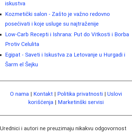
iskustva
Kozmetički salon - Zašto je važno redovno
posećivati i koje usluge su najtraženije
Low-Carb Recepti i Ishrana: Put do Vitkosti i Borba
Protiv Celulita
Egipat - Saveti i Iskustva za Letovanje u Hurgadi i
Šarm el Šejku
O nama
|
Kontakt
|
Politika privatnosti
|
Uslovi
korišćenja
|
Marketinški servisi
Urednici i autori ne preuzimaju nikakvu odgovornost