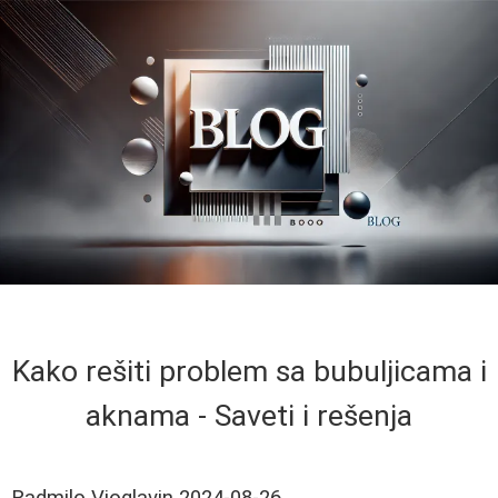
Kako rešiti problem sa bubuljicama i
aknama - Saveti i rešenja
Radmilo Vioglavin
2024-08-26