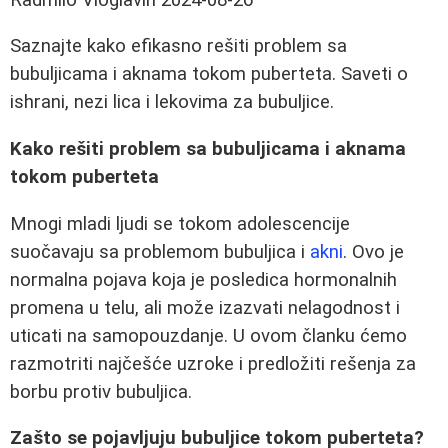
Saznajte kako efikasno rešiti problem sa
bubuljicama i aknama tokom puberteta. Saveti o
ishrani, nezi lica i lekovima za bubuljice.
Kako rešiti problem sa bubuljicama i aknama
tokom puberteta
Mnogi mladi ljudi se tokom adolescencije
suočavaju sa problemom bubuljica i
akni
. Ovo je
normalna pojava koja je posledica hormonalnih
promena u telu, ali može izazvati nelagodnost i
uticati na samopouzdanje. U ovom članku ćemo
razmotriti najčešće uzroke i predložiti rešenja za
borbu protiv bubuljica.
Zašto se pojavljuju bubuljice tokom puberteta?