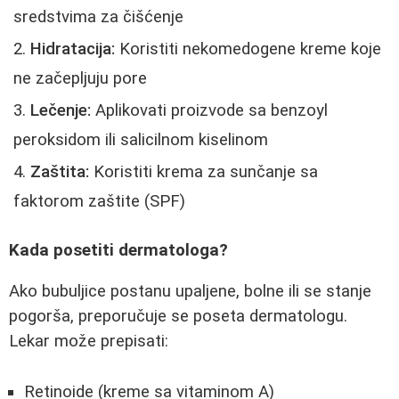
sredstvima za čišćenje
Hidratacija:
Koristiti nekomedogene kreme koje
ne začepljuju pore
Lečenje:
Aplikovati proizvode sa benzoyl
peroksidom ili salicilnom kiselinom
Zaštita:
Koristiti krema za sunčanje sa
faktorom zaštite (SPF)
Kada posetiti dermatologa?
Ako bubuljice postanu upaljene, bolne ili se stanje
pogorša, preporučuje se poseta dermatologu.
Lekar može prepisati:
Retinoide (kreme sa vitaminom A)