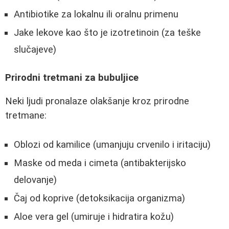
Antibiotike za lokalnu ili oralnu primenu
Jake lekove kao što je izotretinoin (za teške
slučajeve)
Prirodni tretmani za bubuljice
Neki ljudi pronalaze olakšanje kroz prirodne
tretmane:
Oblozi od kamilice (umanjuju crvenilo i iritaciju)
Maske od meda i cimeta (antibakterijsko
delovanje)
Čaj od koprive (detoksikacija organizma)
Aloe vera gel (umiruje i hidratira kožu)