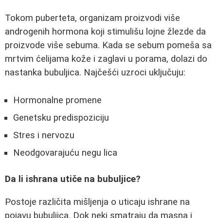
Tokom puberteta, organizam proizvodi više
androgenih hormona koji stimulišu lojne žlezde da
proizvode više sebuma. Kada se sebum pomeša sa
mrtvim ćelijama kože i zaglavi u porama, dolazi do
nastanka bubuljica. Najčešći uzroci uključuju:
Hormonalne promene
Genetsku predispoziciju
Stres i nervozu
Neodgovarajuću negu lica
Da li ishrana utiče na bubuljice?
Postoje različita mišljenja o uticaju ishrane na
pojavu bubuljica. Dok neki smatraju da masna i