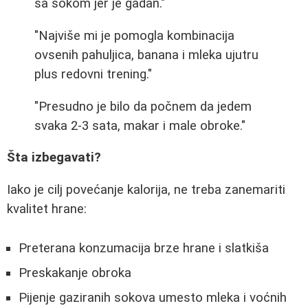
sa sokom jer je gadan."
"Najviše mi je pomogla kombinacija
ovsenih pahuljica, banana i mleka ujutru
plus redovni trening."
"Presudno je bilo da počnem da jedem
svaka 2-3 sata, makar i male obroke."
Šta izbegavati?
Iako je cilj povećanje kalorija, ne treba zanemariti
kvalitet hrane:
Preterana konzumacija brze hrane i slatkiša
Preskakanje obroka
Pijenje gaziranih sokova umesto mleka i voćnih