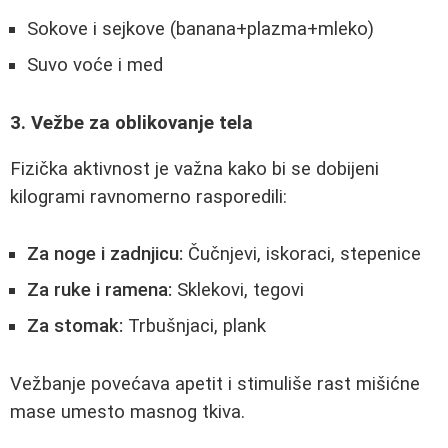
Sokove i sejkove (banana+plazma+mleko)
Suvo voće i med
3. Vežbe za oblikovanje tela
Fizička aktivnost je važna kako bi se dobijeni
kilogrami ravnomerno rasporedili:
Za noge i zadnjicu:
Čučnjevi, iskoraci, stepenice
Za ruke i ramena:
Sklekovi, tegovi
Za stomak:
Trbušnjaci, plank
Vežbanje povećava apetit i stimuliše rast mišićne
mase umesto masnog tkiva.