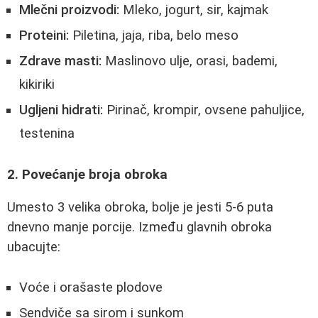
Mlečni proizvodi:
Mleko, jogurt, sir, kajmak
Proteini:
Piletina, jaja, riba, belo meso
Zdrave masti:
Maslinovo ulje, orasi, bademi,
kikiriki
Ugljeni hidrati:
Pirinač, krompir, ovsene pahuljice,
testenina
2. Povećanje broja obroka
Umesto 3 velika obroka, bolje je jesti 5-6 puta
dnevno manje porcije. Između glavnih obroka
ubacujte:
Voće i orašaste plodove
Sendviče sa sirom i sunkom