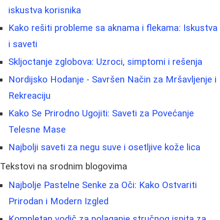
iskustva korisnika
Kako rešiti probleme sa aknama i flekama: Iskustva
i saveti
Skljoctanje zglobova: Uzroci, simptomi i rešenja
Nordijsko Hodanje - Savršen Način za Mršavljenje i
Rekreaciju
Kako Se Prirodno Ugojiti: Saveti za Povećanje
Telesne Mase
Najbolji saveti za negu suve i osetljive kože lica
Tekstovi na srodnim blogovima
Najbolje Pastelne Senke za Oči: Kako Ostvariti
Prirodan i Modern Izgled
Kompletan vodič za polaganje stručnog ispita za