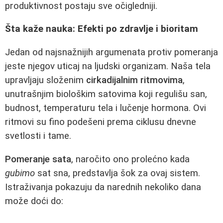
produktivnost postaju sve očigledniji.
Šta kaže nauka: Efekti po zdravlje i bioritam
Jedan od najsnažnijih argumenata protiv pomeranja
jeste njegov uticaj na ljudski organizam. Naša tela
upravljaju složenim
cirkadijalnim ritmovima
,
unutrašnjim biološkim satovima koji regulišu san,
budnost, temperaturu tela i lučenje hormona. Ovi
ritmovi su fino podešeni prema ciklusu dnevne
svetlosti i tame.
Pomeranje sata
, naročito ono prolećno kada
gubimo
sat sna, predstavlja šok za ovaj sistem.
Istraživanja pokazuju da narednih nekoliko dana
može doći do: