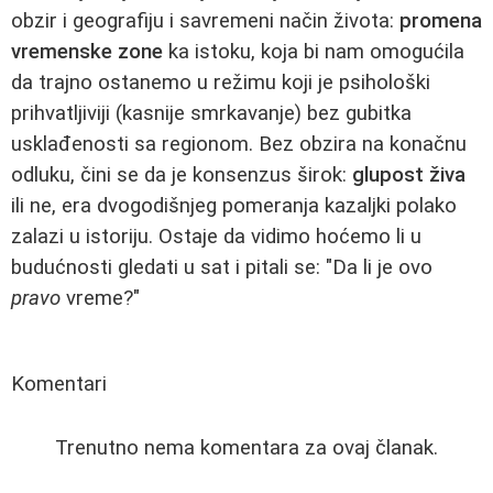
obzir i geografiju i savremeni način života:
promena
vremenske zone
ka istoku, koja bi nam omogućila
da trajno ostanemo u režimu koji je psihološki
prihvatljiviji (kasnije smrkavanje) bez gubitka
usklađenosti sa regionom. Bez obzira na konačnu
odluku, čini se da je konsenzus širok:
glupost živa
ili ne, era dvogodišnjeg pomeranja kazaljki polako
zalazi u istoriju. Ostaje da vidimo hoćemo li u
budućnosti gledati u sat i pitali se: "Da li je ovo
pravo
vreme?"
Komentari
Trenutno nema komentara za ovaj članak.