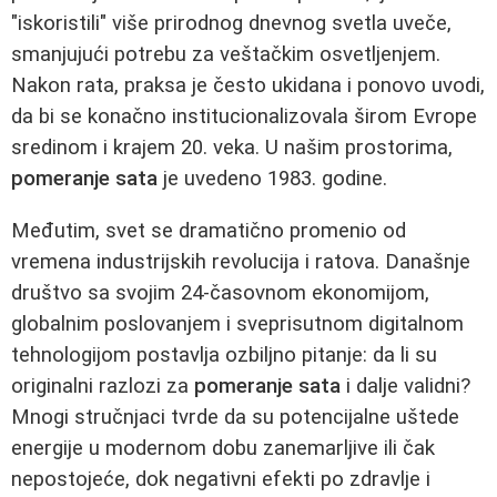
"iskoristili" više prirodnog dnevnog svetla uveče,
smanjujući potrebu za veštačkim osvetljenjem.
Nakon rata, praksa je često ukidana i ponovo uvodi,
da bi se konačno institucionalizovala širom Evrope
sredinom i krajem 20. veka. U našim prostorima,
pomeranje sata
je uvedeno 1983. godine.
Međutim, svet se dramatično promenio od
vremena industrijskih revolucija i ratova. Današnje
društvo sa svojim 24-časovnom ekonomijom,
globalnim poslovanjem i sveprisutnom digitalnom
tehnologijom postavlja ozbiljno pitanje: da li su
originalni razlozi za
pomeranje sata
i dalje validni?
Mnogi stručnjaci tvrde da su potencijalne uštede
energije u modernom dobu zanemarljive ili čak
nepostojeće, dok negativni efekti po zdravlje i