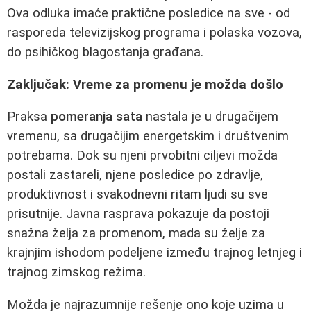
Ova odluka imaće praktične posledice na sve - od
rasporeda televizijskog programa i polaska vozova,
do psihičkog blagostanja građana.
Zaključak: Vreme za promenu je možda došlo
Praksa
pomeranja sata
nastala je u drugačijem
vremenu, sa drugačijim energetskim i društvenim
potrebama. Dok su njeni prvobitni ciljevi možda
postali zastareli, njene posledice po zdravlje,
produktivnost i svakodnevni ritam ljudi su sve
prisutnije. Javna rasprava pokazuje da postoji
snažna želja za promenom, mada su želje za
krajnjim ishodom podeljene između trajnog letnjeg i
trajnog zimskog režima.
Možda je najrazumnije rešenje ono koje uzima u