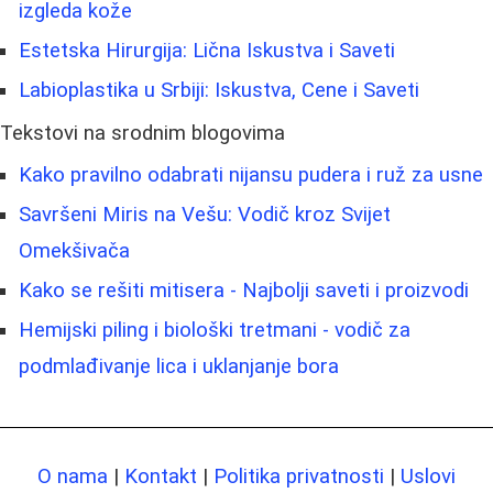
izgleda kože
Estetska Hirurgija: Lična Iskustva i Saveti
Labioplastika u Srbiji: Iskustva, Cene i Saveti
Tekstovi na srodnim blogovima
Kako pravilno odabrati nijansu pudera i ruž za usne
Savršeni Miris na Vešu: Vodič kroz Svijet
Omekšivača
Kako se rešiti mitisera - Najbolji saveti i proizvodi
Hemijski piling i biološki tretmani - vodič za
podmlađivanje lica i uklanjanje bora
O nama
|
Kontakt
|
Politika privatnosti
|
Uslovi