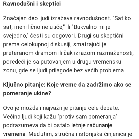
Ravnodušni i skeptici
Značajan deo ljudi izražava ravnodušnost. "Sat ko
sat, meni lično ne utiče," ili "Bukvalno mi je
svejedno," česti su odgovori. Drugi su skeptični
prema celokupnoj diskusiji, smatrajući je
preteranom dramom ili čak izrazom razmaženosti,
poredeći je sa putovanjem u drugu vremensku
zonu, gde se ljudi prilagode bez većih problema.
Ključno pitanje: Koje vreme da zadržimo ako se
pomeranje ukine?
Ovo je možda i najvažnije pitanje cele debate.
Većina ljudi koji kažu "protiv sam pomeranja"
podrazumeva da bi ostalo
letnje računanje
vremena
. Međutim, stručna i istorijska činjenica je