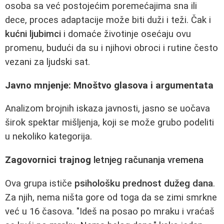
osoba sa već postojećim poremećajima sna ili
dece, proces adaptacije može biti duži i teži. Čak i
kućni ljubimci
i domaće životinje osećaju ovu
promenu, budući da su i njihovi obroci i rutine često
vezani za ljudski sat.
Javno mnjenje: Mnoštvo glasova i argumentata
Analizom brojnih iskaza javnosti, jasno se uočava
širok spektar mišljenja, koji se može grubo podeliti
u nekoliko kategorija.
Zagovornici trajnog
letnjeg računanja vremena
Ova grupa ističe
psihološku prednost dužeg dana
.
Za njih, nema ništa gore od toga da se zimi smrkne
već u 16 časova. "Ideš na posao po mraku i vraćaš