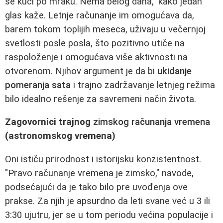
se kući po mraku. Nema belog dana," kako jedan
glas kaže. Letnje računanje im omogućava da,
barem tokom toplijih meseca, uživaju u večernjoj
svetlosti posle posla, što pozitivno utiče na
raspoloženje i omogućava više aktivnosti na
otvorenom. Njihov argument je da bi
ukidanje
pomeranja sata
i trajno zadržavanje letnjeg režima
bilo idealno rešenje za savremeni način života.
Zagovornici trajnog
zimskog računanja vremena
(astronomskog vremena)
Oni ističu prirodnost i istorijsku konzistentnost.
"Pravo računanje vremena je zimsko," navode,
podsećajući da je tako bilo pre uvođenja ove
prakse. Za njih je apsurdno da leti svane već u 3 ili
3:30 ujutru, jer se u tom periodu većina populacije i