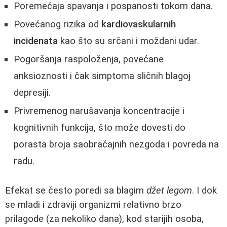
Poremećaja spavanja i pospanosti tokom dana.
Povećanog rizika od
kardiovaskularnih
incidenata
kao što su srčani i moždani udar.
Pogoršanja raspoloženja, povećane
anksioznosti i čak simptoma sličnih blagoj
depresiji.
Privremenog narušavanja koncentracije i
kognitivnih funkcija, što može dovesti do
porasta broja saobraćajnih nezgoda i povreda na
radu.
Efekat se često poredi sa blagim
džet legom
. I dok
se mladi i zdraviji organizmi relativno brzo
prilagode (za nekoliko dana), kod starijih osoba,