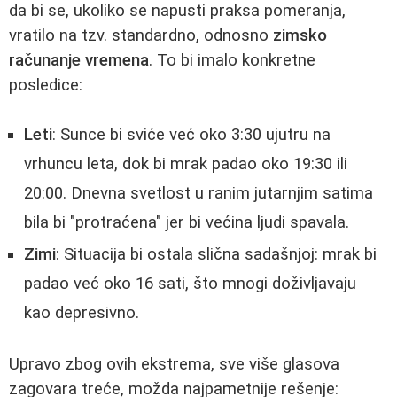
da bi se, ukoliko se napusti praksa pomeranja,
vratilo na tzv. standardno, odnosno
zimsko
računanje vremena
. To bi imalo konkretne
posledice:
Leti
: Sunce bi sviće već oko 3:30 ujutru na
vrhuncu leta, dok bi mrak padao oko 19:30 ili
20:00. Dnevna svetlost u ranim jutarnjim satima
bila bi "protraćena" jer bi većina ljudi spavala.
Zimi
: Situacija bi ostala slična sadašnjoj: mrak bi
padao već oko 16 sati, što mnogi doživljavaju
kao depresivno.
Upravo zbog ovih ekstrema, sve više glasova
zagovara treće, možda najpametnije rešenje: