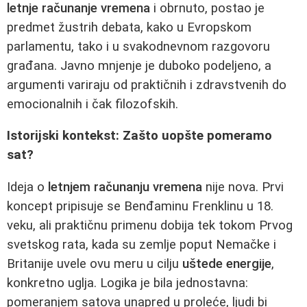
letnje računanje vremena
i obrnuto, postao je
predmet žustrih debata, kako u Evropskom
parlamentu, tako i u svakodnevnom razgovoru
građana. Javno mnjenje je duboko podeljeno, a
argumenti variraju od praktičnih i zdravstvenih do
emocionalnih i čak filozofskih.
Istorijski kontekst: Zašto uopšte pomeramo
sat?
Ideja o
letnjem računanju vremena
nije nova. Prvi
koncept pripisuje se Benđaminu Frenklinu u 18.
veku, ali praktičnu primenu dobija tek tokom Prvog
svetskog rata, kada su zemlje poput Nemačke i
Britanije uvele ovu meru u cilju
uštede energije
,
konkretno uglja. Logika je bila jednostavna:
pomeranjem satova unapred u proleće, ljudi bi