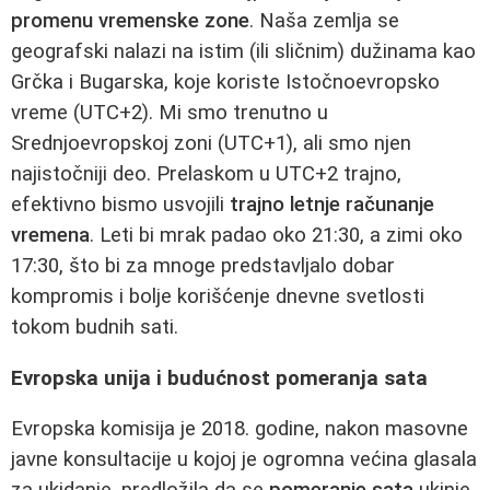
promenu vremenske zone
. Naša zemlja se
geografski nalazi na istim (ili sličnim) dužinama kao
Grčka i Bugarska, koje koriste Istočnoevropsko
vreme (UTC+2). Mi smo trenutno u
Srednjoevropskoj zoni (UTC+1), ali smo njen
najistočniji deo. Prelaskom u UTC+2 trajno,
efektivno bismo usvojili
trajno letnje računanje
vremena
. Leti bi mrak padao oko 21:30, a zimi oko
17:30, što bi za mnoge predstavljalo dobar
kompromis i bolje korišćenje dnevne svetlosti
tokom budnih sati.
Evropska unija i budućnost pomeranja sata
Evropska komisija je 2018. godine, nakon masovne
javne konsultacije u kojoj je ogromna većina glasala