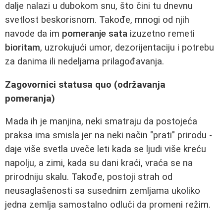
dalje nalazi u dubokom snu, što čini tu dnevnu
svetlost beskorisnom. Takođe, mnogi od njih
navode da im
pomeranje sata
izuzetno remeti
bioritam
, uzrokujući umor, dezorijentaciju i potrebu
za danima ili nedeljama prilagođavanja.
Zagovornici statusa quo (održavanja
pomeranja)
Mada ih je manjina, neki smatraju da postojeća
praksa ima smisla jer na neki način "prati" prirodu -
daje više svetla uveče leti kada se ljudi više kreću
napolju, a zimi, kada su dani kraći, vraća se na
prirodniju skalu. Takođe, postoji strah od
neusaglašenosti sa susednim zemljama ukoliko
jedna zemlja samostalno odluči da promeni režim.