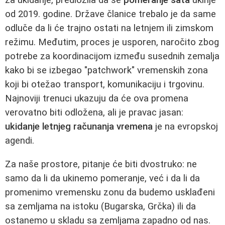
za ukidanje, predložila da se
pomeranje sata
ukinje
od 2019. godine. Države članice trebalo je da same
odluče da li će trajno ostati na letnjem ili zimskom
režimu. Međutim, proces je usporen, naročito zbog
potrebe za koordinacijom između susednih zemalja
kako bi se izbegao "patchwork" vremenskih zona
koji bi otežao transport, komunikaciju i trgovinu.
Najnoviji trenuci ukazuju da će ova promena
verovatno biti odložena, ali je pravac jasan:
ukidanje letnjeg računanja vremena
je na evropskoj
agendi.
Za naše prostore, pitanje će biti dvostruko: ne
samo da li da ukinemo pomeranje, već i da li da
promenimo vremensku zonu da budemo usklađeni
sa zemljama na istoku (Bugarska, Grčka) ili da
ostanemo u skladu sa zemljama zapadno od nas.