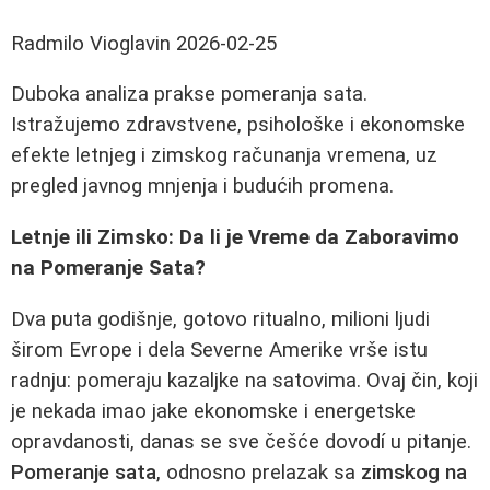
Radmilo Vioglavin
2026-02-25
Duboka analiza prakse pomeranja sata.
Istražujemo zdravstvene, psihološke i ekonomske
efekte letnjeg i zimskog računanja vremena, uz
pregled javnog mnjenja i budućih promena.
Letnje ili Zimsko: Da li je Vreme da Zaboravimo
na Pomeranje Sata?
Dva puta godišnje, gotovo ritualno, milioni ljudi
širom Evrope i dela Severne Amerike vrše istu
radnju: pomeraju kazaljke na satovima. Ovaj čin, koji
je nekada imao jake ekonomske i energetske
opravdanosti, danas se sve češće dovodí u pitanje.
Pomeranje sata
, odnosno prelazak sa
zimskog na