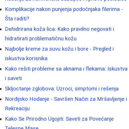
Komplikacije nakon punjenja podočnjaka filerima -
Šta raditi?
Dehidrirana koža lica: Kako pravilno negovati i
hidratirati problematičnu kožu
Najbolje kreme za suvu kožu i bore - Pregled i
iskustva korisnika
Kako rešiti probleme sa aknama i flekama: Iskustva
i saveti
Skljoctanje zglobova: Uzroci, simptomi i rešenja
Nordijsko Hodanje - Savršen Način za Mršavljenje i
Rekreaciju
Kako Se Prirodno Ugojiti: Saveti za Povećanje
Telesne Mase