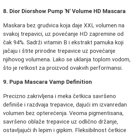
8. Dior Diorshow Pump 'N' Volume HD Mascara
Maskara bez grudvica koja daje XXL volumen na
svakoj trepavici, uz povećanje HD zapremine od
čak 94%. Sadrži vitamin B i ekstrakt pamuka koji
jačaju i štite prirodne trepavice uz povećanje
njihovog volumena. Lako se uklanja toplom vodom,
što je retkost za proizvod ovakvih performansi.
9. Pupa Mascara Vamp Definition
Precizno zakrivljena i meka četkica savršeno
definiše i razdvaja trepavice, dajući im izvanredan
volumen bez opterećenja. Veoma pigmentisana,
savršeno oblaže trepavice uz odlično držanje,
ostavljajući ih lepim i gipkim. Fleksibilnost četkice