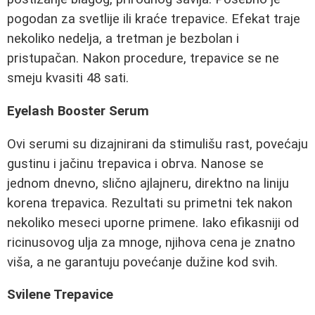
pogodan za svetlije ili kraće trepavice. Efekat traje
nekoliko nedelja, a tretman je bezbolan i
pristupačan. Nakon procedure, trepavice se ne
smeju kvasiti 48 sati.
Eyelash Booster Serum
Ovi serumi su dizajnirani da stimulišu rast, povećaju
gustinu i jačinu trepavica i obrva. Nanose se
jednom dnevno, slično ajlajneru, direktno na liniju
korena trepavica. Rezultati su primetni tek nakon
nekoliko meseci uporne primene. Iako efikasniji od
ricinusovog ulja za mnoge, njihova cena je znatno
viša, a ne garantuju povećanje dužine kod svih.
Svilene Trepavice