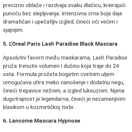
precizno oblaže i razdvaja svaku dlačicu, kreirajući
punoću bez slepljivanja. Intenzivna crna boja daje
dramatičan i upečatljiv izgled, čineći oči većim i
sjajnijim.
5. L'Oreal Paris Lash Paradise Black Mascara
Apsolutni favorit među maskarama, Lash Paradise
pruža trenutni volumen i dužinu koja traje do 24
sata. Formula prožeta bogatim cvetnim uljem
omogućava ultra meko nanošenje i dodatnu negu,
čineći trepavice nežnim, a izgled luksuznim. Njena
dugotrajnost je legendarna, čineći je nezamenjivim
klasikom u kozmetičkoj torbi.
6. Lancome Mascara Hypnose