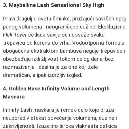
3. Maybelline Lash Sensational Sky High
Pravi dragulj u svetu šminke, pružajući savršen spoj
punog volumena i neograničene dužine. Ekskluzivna
Flek Tover
četkica savija se i doseže svaku
trepavicu od korena do vrha. Vodootporna formula
obogaćena ekstraktom bambusa neguje trepavice i
obezbeđuje izdržljivost tokom celog dana, bez
razmazivanja. Idealna je za one koji žele
dramatičan, a ipak izdržljiv izgled.
4. Golden Rose Infinity Volume and Length
Mascara
Infinity Lash maskara je remek-delo koje pruža
neuporediv efekat povećanja volumena, dužine i
zakrivljenosti. Izuzetno široka vlaknasta četkica