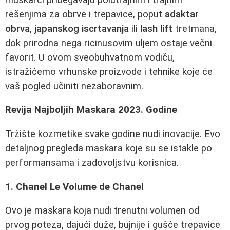
rešenjima za obrve i trepavice, poput
adaktar
obrva
,
japanskog iscrtavanja
ili
lash lift
tretmana,
dok prirodna nega ricinusovim uljem ostaje večni
favorit. U ovom sveobuhvatnom vodiču,
istražićemo vrhunske proizvode i tehnike koje će
vaš pogled učiniti nezaboravnim.
Revija Najboljih Maskara 2023. Godine
Tržište kozmetike svake godine nudi inovacije. Evo
detaljnog pregleda maskara koje su se istakle po
performansama i zadovoljstvu korisnica.
1. Chanel Le Volume de Chanel
Ovo je maskara koja nudi trenutni volumen od
prvog poteza, dajući duže, bujnije i gušće trepavice