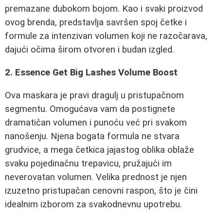
premazane dubokom bojom. Kao i svaki proizvod
ovog brenda, predstavlja savršen spoj četke i
formule za intenzivan volumen koji ne razočarava,
dajući očima širom otvoren i budan izgled.
2. Essence Get Big Lashes Volume Boost
Ova maskara je pravi dragulj u pristupačnom
segmentu. Omogućava vam da postignete
dramatičan volumen i punoću već pri svakom
nanošenju. Njena bogata formula ne stvara
grudvice, a mega četkica jajastog oblika oblaže
svaku pojedinačnu trepavicu, pružajući im
neverovatan volumen. Velika prednost je njen
izuzetno pristupačan cenovni raspon, što je čini
idealnim izborom za svakodnevnu upotrebu.