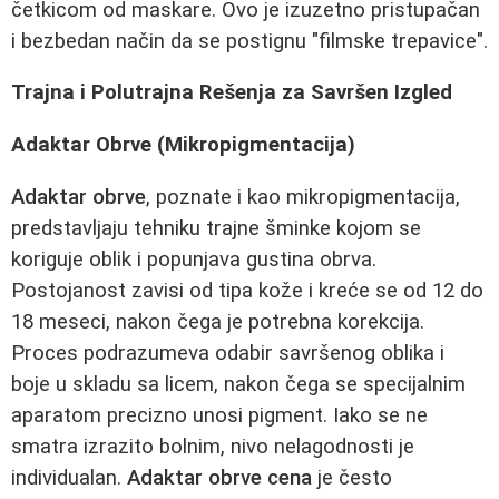
četkicom od maskare. Ovo je izuzetno pristupačan
i bezbedan način da se postignu "filmske trepavice".
Trajna i Polutrajna Rešenja za Savršen Izgled
Adaktar Obrve (Mikropigmentacija)
Adaktar obrve
, poznate i kao mikropigmentacija,
predstavljaju tehniku trajne šminke kojom se
koriguje oblik i popunjava gustina obrva.
Postojanost zavisi od tipa kože i kreće se od 12 do
18 meseci, nakon čega je potrebna korekcija.
Proces podrazumeva odabir savršenog oblika i
boje u skladu sa licem, nakon čega se specijalnim
aparatom precizno unosi pigment. Iako se ne
smatra izrazito bolnim, nivo nelagodnosti je
individualan.
Adaktar obrve cena
je često