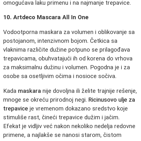
omogućava laku primenu i na najmanje trepavice.
10. Artdeco Mascara All In One
Vodootporna maskara za volumen i oblikovanje sa
postojanom, intenzivnom bojom. Četkica sa
vlaknima različite dužine potpuno se prilagođava
trepavicama, obuhvatajući ih od korena do vrhova
za maksimalnu dužinu i volumen. Pogodna je i za
osobe sa osetljivim očima i nosioce sočiva.
Kada
maskara
nije dovoljna ili želite trajnije rešenje,
mnoge se okreću prirodnoj negi.
Ricinusovo ulje za
trepavice
je vremenom dokazano sredstvo koje
stimuliše rast, čineći trepavice dužim i jačim.
Efekat je vidljiv već nakon nekoliko nedelja redovne
primene, a najlakše se nanosi starom, čistom