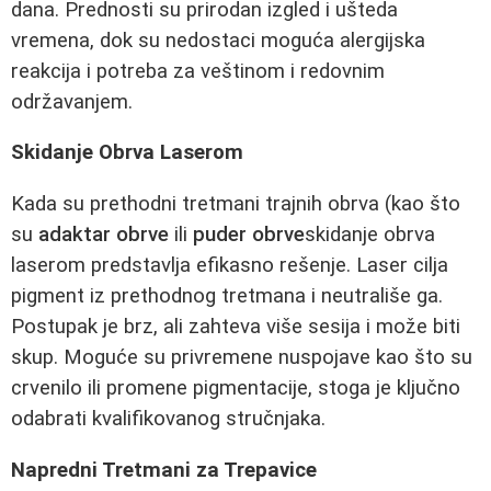
dana. Prednosti su prirodan izgled i ušteda
vremena, dok su nedostaci moguća alergijska
reakcija i potreba za veštinom i redovnim
održavanjem.
Skidanje Obrva Laserom
Kada su prethodni tretmani trajnih obrva (kao što
su
adaktar obrve
ili
puder obrve
skidanje obrva
laserom predstavlja efikasno rešenje. Laser cilja
pigment iz prethodnog tretmana i neutrališe ga.
Postupak je brz, ali zahteva više sesija i može biti
skup. Moguće su privremene nuspojave kao što su
crvenilo ili promene pigmentacije, stoga je ključno
odabrati kvalifikovanog stručnjaka.
Napredni Tretmani za Trepavice