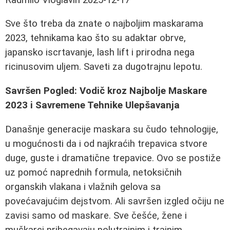
Sve što treba da znate o najboljim maskarama
2023, tehnikama kao što su adaktar obrve,
japansko iscrtavanje, lash lift i prirodna nega
ricinusovim uljem. Saveti za dugotrajnu lepotu.
Savršen Pogled: Vodič kroz Najbolje Maskare
2023 i Savremene Tehnike Ulepšavanja
Današnje generacije maskara su čudo tehnologije,
u mogućnosti da i od najkraćih trepavica stvore
duge, guste i dramatične trepavice. Ovo se postiže
uz pomoć naprednih formula, netoksičnih
organskih vlakana i vlažnih gelova sa
povećavajućim dejstvom. Ali savršen izgled očiju ne
zavisi samo od maskare. Sve češće, žene i
muškarci pribegavaju polutrajnim i trajnim