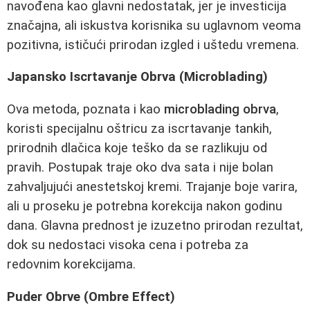
navođena kao glavni nedostatak, jer je investicija
značajna, ali iskustva korisnika su uglavnom veoma
pozitivna, ističući prirodan izgled i uštedu vremena.
Japansko Iscrtavanje Obrva (Microblading)
Ova metoda, poznata i kao
microblading obrva
,
koristi specijalnu oštricu za iscrtavanje tankih,
prirodnih dlačica koje teško da se razlikuju od
pravih. Postupak traje oko dva sata i nije bolan
zahvaljujući anestetskoj kremi. Trajanje boje varira,
ali u proseku je potrebna korekcija nakon godinu
dana. Glavna prednost je izuzetno prirodan rezultat,
dok su nedostaci visoka cena i potreba za
redovnim korekcijama.
Puder Obrve (Ombre Effect)