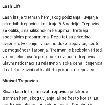
Lash Lift
Lash lift
je tretman hemijskog podizanja i uvijanja
prirodnih trepavica, koji traje 6-8 nedelja. Trepavice
se oblikuju na silikonskim kalupima i tretiraju
specijalnim preparatima. Rezultat su prirodno
uvijene, otvorenije i vizuelno duže trepavice, često
uz mogućnost farbanja. Tretman je bezbolan i štedi
vreme, eliminišući potrebu za uvijačem trepavica.
Glavni nedostaci su relativno visoka cena i činjenica
da efekat zavisi od kvaliteta prirodnih trepavica.
Minival Trepavica
Sličan
lash lift
-u,
minival trepavica
je takođe
tretman hemijskog uvijanja, ali se često koristi za
postizanje blagog, prirodnog savija. Posebno je