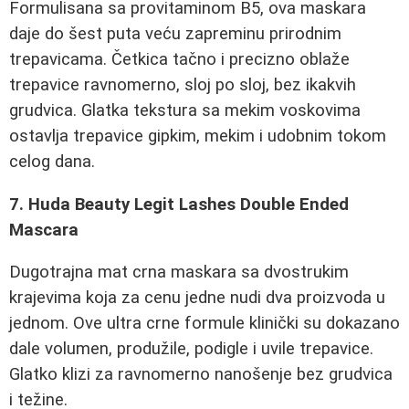
Formulisana sa provitaminom B5, ova maskara
daje do šest puta veću zapreminu prirodnim
trepavicama. Četkica tačno i precizno oblaže
trepavice ravnomerno, sloj po sloj, bez ikakvih
grudvica. Glatka tekstura sa mekim voskovima
ostavlja trepavice gipkim, mekim i udobnim tokom
celog dana.
7. Huda Beauty Legit Lashes Double Ended
Mascara
Dugotrajna mat crna maskara sa dvostrukim
krajevima koja za cenu jedne nudi dva proizvoda u
jednom. Ove ultra crne formule klinički su dokazano
dale volumen, produžile, podigle i uvile trepavice.
Glatko klizi za ravnomerno nanošenje bez grudvica
i težine.