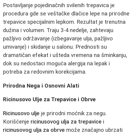
Postavljanje pojedinačnih svilenih trepavica je
procedura gde se veštačke dlačice lepe na prirodne
trepavice specijalnim lepkom. Rezultat je trenutna
dužina i volumen. Traju 3-4 nedelje, zahtevaju
pažljivo održavanje (izbegavanje ulja, pažljivo
umivanje) i skidanje u salonu. Prednosti su
dramatičan efekat i ušteda vremena na šminkanju,
dok su nedostaci moguća alergija na lepak i
potreba za redovnim korekcijama.
Prirodna Nega i Osnovni Alati
Ricinusovo Ulje za Trepavice i Obrve
Ricinusovo ulje
je prirodni moćnik za negu.
Korišćenje
ricinusovog ulja za trepavice
i
ricinusovog ulja za obrve
može značajno ubrzati