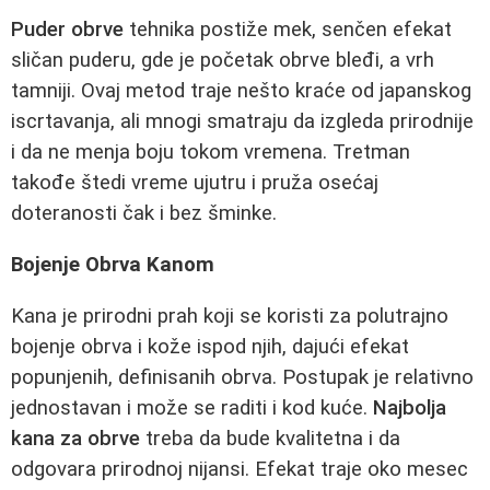
Puder obrve
tehnika postiže mek, senčen efekat
sličan puderu, gde je početak obrve bleđi, a vrh
tamniji. Ovaj metod traje nešto kraće od japanskog
iscrtavanja, ali mnogi smatraju da izgleda prirodnije
i da ne menja boju tokom vremena. Tretman
takođe štedi vreme ujutru i pruža osećaj
doteranosti čak i bez šminke.
Bojenje Obrva Kanom
Kana je prirodni prah koji se koristi za polutrajno
bojenje obrva i kože ispod njih, dajući efekat
popunjenih, definisanih obrva. Postupak je relativno
jednostavan i može se raditi i kod kuće.
Najbolja
kana za obrve
treba da bude kvalitetna i da
odgovara prirodnoj nijansi. Efekat traje oko mesec