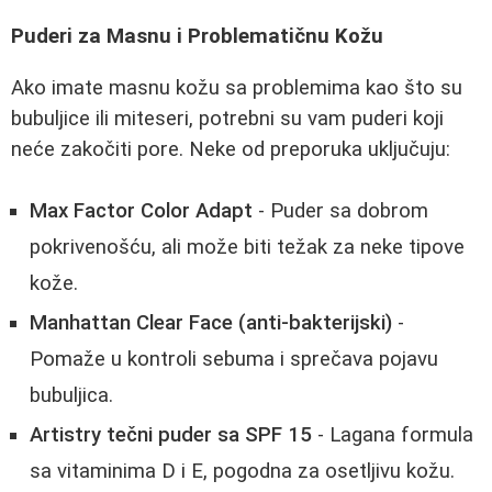
Puderi za Masnu i Problematičnu Kožu
Ako imate masnu kožu sa problemima kao što su
bubuljice ili miteseri, potrebni su vam puderi koji
neće zakočiti pore. Neke od preporuka uključuju:
Max Factor Color Adapt
- Puder sa dobrom
pokrivenošću, ali može biti težak za neke tipove
kože.
Manhattan Clear Face (anti-bakterijski)
-
Pomaže u kontroli sebuma i sprečava pojavu
bubuljica.
Artistry tečni puder sa SPF 15
- Lagana formula
sa vitaminima D i E, pogodna za osetljivu kožu.