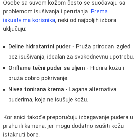
Osobe sa suvom kožom često se suočavaju sa
problemom isušivanja i perutanja.
Prema
iskustvima korisnika
, neki od najboljih izbora
uključuju:
Deline hidratantni puder
- Pruža prirodan izgled
bez isušivanja, idealan za svakodnevnu upotrebu.
Oriflame tečni puder sa uljem
- Hidrira kožu i
pruža dobro pokrivanje.
Nivea tonirana krema
- Lagana alternativa
puderima, koja ne isušuje kožu.
Korisnici takođe preporučuju izbegavanje pudera u
prahu ili kamena, jer mogu dodatno isušiti kožu i
istaknuti bore.