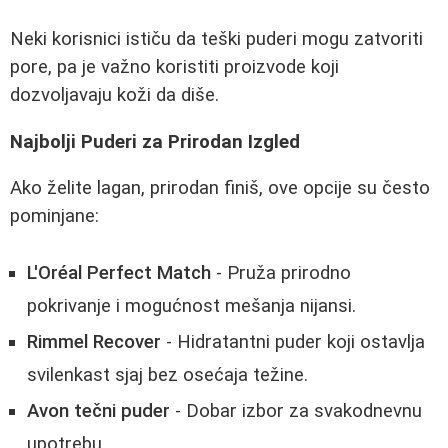
Neki korisnici ističu da teški puderi mogu zatvoriti
pore, pa je važno koristiti proizvode koji
dozvoljavaju koži da diše.
Najbolji Puderi za Prirodan Izgled
Ako želite lagan, prirodan finiš, ove opcije su često
pominjane:
L'Oréal Perfect Match
- Pruža prirodno
pokrivanje i mogućnost mešanja nijansi.
Rimmel Recover
- Hidratantni puder koji ostavlja
svilenkast sjaj bez osećaja težine.
Avon tečni puder
- Dobar izbor za svakodnevnu
upotrebu.