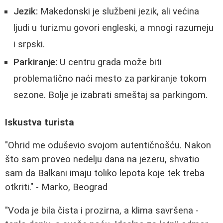
Jezik:
Makedonski je službeni jezik, ali većina
ljudi u turizmu govori engleski, a mnogi razumeju
i srpski.
Parkiranje:
U centru grada može biti
problematično naći mesto za parkiranje tokom
sezone. Bolje je izabrati smeštaj sa parkingom.
Iskustva turista
"Ohrid me oduševio svojom autentičnošću. Nakon
što sam proveo nedelju dana na jezeru, shvatio
sam da Balkani imaju toliko lepota koje tek treba
otkriti." - Marko, Beograd
"Voda je bila čista i prozirna, a klima savršena -