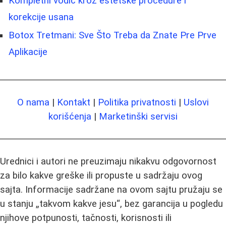
Kompletni vodič kroz estetske procedure i
korekcije usana
Botox Tretmani: Sve Što Treba da Znate Pre Prve
Aplikacije
O nama
|
Kontakt
|
Politika privatnosti
|
Uslovi
korišćenja
|
Marketinški servisi
Urednici i autori ne preuzimaju nikakvu odgovornost
za bilo kakve greške ili propuste u sadržaju ovog
sajta. Informacije sadržane na ovom sajtu pružaju se
u stanju „takvom kakve jesu“, bez garancija u pogledu
njihove potpunosti, tačnosti, korisnosti ili