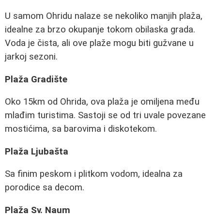
U samom Ohridu nalaze se nekoliko manjih plaža,
idealne za brzo okupanje tokom obilaska grada.
Voda je čista, ali ove plaže mogu biti gužvane u
jarkoj sezoni.
Plaža Gradište
Oko 15km od Ohrida, ova plaža je omiljena među
mlađim turistima. Sastoji se od tri uvale povezane
mostićima, sa barovima i diskotekom.
Plaža Ljubašta
Sa finim peskom i plitkom vodom, idealna za
porodice sa decom.
Plaža Sv. Naum