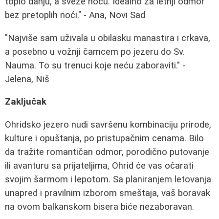
toplo danju, a sveže noću. Idealno za letnji odmor
bez pretoplih noći." - Ana, Novi Sad
"Najviše sam uživala u obilasku manastira i crkava,
a posebno u vožnji čamcem po jezeru do Sv.
Nauma. To su trenuci koje neću zaboraviti." -
Jelena, Niš
Zaključak
Ohridsko jezero nudi savršenu kombinaciju prirode,
kulture i opuštanja, po pristupačnim cenama. Bilo
da tražite romantičan odmor, porodično putovanje
ili avanturu sa prijateljima, Ohrid će vas očarati
svojim šarmom i lepotom. Sa planiranjem letovanja
unapred i pravilnim izborom smeštaja, vaš boravak
na ovom balkanskom bisera biće nezaboravan.