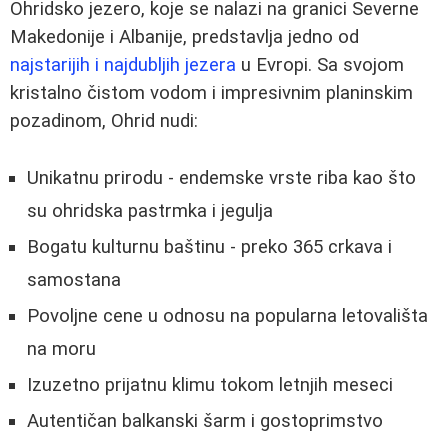
Ohridsko jezero, koje se nalazi na granici Severne
Makedonije i Albanije, predstavlja jedno od
najstarijih i najdubljih jezera
u Evropi. Sa svojom
kristalno čistom vodom i impresivnim planinskim
pozadinom, Ohrid nudi:
Unikatnu prirodu - endemske vrste riba kao što
su ohridska pastrmka i jegulja
Bogatu kulturnu baštinu - preko 365 crkava i
samostana
Povoljne cene u odnosu na popularna letovališta
na moru
Izuzetno prijatnu klimu tokom letnjih meseci
Autentičan balkanski šarm i gostoprimstvo