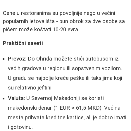
Cene u restoranima su povoljnije nego u većini
popularnih letovališta - pun obrok za dve osobe sa
pićem može koštati 10-20 evra.
Praktični saveti
Prevoz:
Do Ohrida možete stići autobusom iz
većih gradova u regionu ili sopstvenim vozilom.
U gradu se najbolje kreće peške ili taksijima koji
su relativno jeftini.
Valuta:
U Severnoj Makedoniji se koristi
makedonski denar (1 EUR ≈ 61,5 MKD). Većina
mesta prihvata kreditne kartice, ali je dobro imati
i gotovinu.