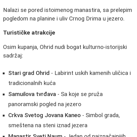
Nalazi se pored istoimenog manastira, sa prelepim
pogledom na planine i uliv Crnog Drima u jezero.
Turističke atrakcije
Osim kupanja, Ohrid nudi bogat kulturno-istorijski
sadržaj:
Stari grad Ohrid
- Labirint uskih kamenih uličica i
tradicionalnih kuća
Samuilova tvrđava
- Sa koje se pruža
panoramski pogled na jezero
Crkva Svetog Jovana Kaneo
- Simbol grada,
smeštena na steni iznad jezera
Manastir Sveti Naum
- Jedan od najznačajnijih