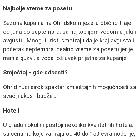
Najbolje vreme za posetu
Sezona kupanja na Ohridskom jezeru obično traje
od juna do septembra, sa najtoplijom vodom u julu i
avgustu. Mnogi turisti smatraju da je kraj avgusta i
početak septembra idealno vreme za posetu jer je
manje gužvi, a voda još uvek prijatna za kupanje.
Smještaj - gde odsesti?
Ohrid nudi širok spektar smještajnih mogućnosti za
svačiji ukus i budžet:
Hoteli
U gradu i okolini postoji nekoliko kvalitetnih hotela,
sa cenama koje variraju od 40 do 150 evra noćenje,