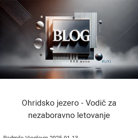
Ohridsko jezero - Vodič za
nezaboravno letovanje
Radmilo Vioglavin
2025-01-13