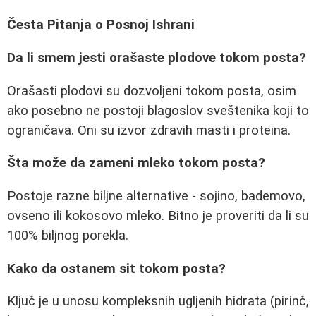
Česta Pitanja o Posnoj Ishrani
Da li smem jesti orašaste plodove tokom posta?
Orašasti plodovi su dozvoljeni tokom posta, osim
ako posebno ne postoji blagoslov sveštenika koji to
ograničava. Oni su izvor zdravih masti i proteina.
Šta može da zameni mleko tokom posta?
Postoje razne biljne alternative - sojino, bademovo,
ovseno ili kokosovo mleko. Bitno je proveriti da li su
100% biljnog porekla.
Kako da ostanem sit tokom posta?
Ključ je u unosu kompleksnih ugljenih hidrata (pirinč,