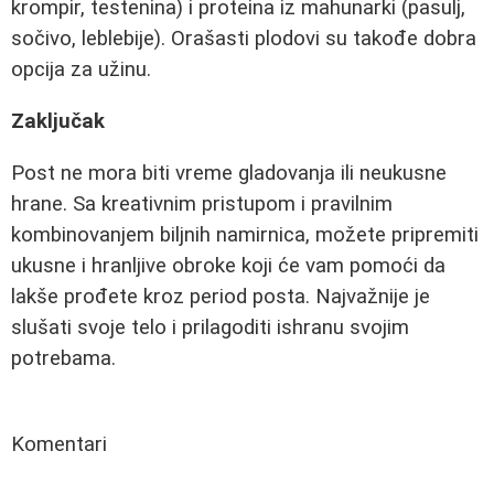
krompir, testenina) i proteina iz mahunarki (pasulj,
sočivo, leblebije). Orašasti plodovi su takođe dobra
opcija za užinu.
Zaključak
Post ne mora biti vreme gladovanja ili neukusne
hrane. Sa kreativnim pristupom i pravilnim
kombinovanjem biljnih namirnica, možete pripremiti
ukusne i hranljive obroke koji će vam pomoći da
lakše prođete kroz period posta. Najvažnije je
slušati svoje telo i prilagoditi ishranu svojim
potrebama.
Komentari