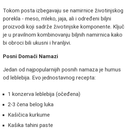
Tokom posta izbegavaju se namirnice životinjskog
porekla - meso, mleko, jaja, ali i određeni biljni
proizvodi koji sadrže životinjske komponente. Ključ
je u pravilnom kombinovanju biljnih namirnica kako
bi obroci bili ukusni i hranljivi.
Posni Domaći Namazi
Jedan od najpopularnijih posnih namaza je humus
od leblebija. Evo jednostavnog recepta:
1 konzerva leblebija (očeđena)
2-3 čena belog luka
Kašičica kurkume
Kašika tahini paste