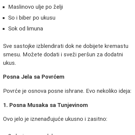
Maslinovo ulje po želji
So i biber po ukusu
Sok od limuna
Sve sastojke izblendirati dok ne dobijete kremastu
smesu. Možete dodati i sveži peršun za dodatni
ukus.
Posna Jela sa Povrćem
Povrće je osnova posne ishrane. Evo nekoliko ideja:
1. Posna Musaka sa Tunjevinom
Ovo jelo je iznenađujuće ukusno i zasitno: