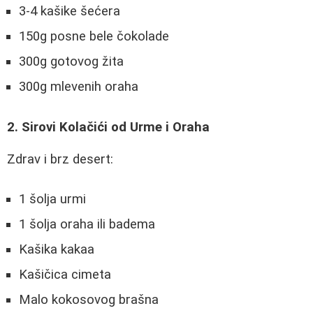
3-4 kašike šećera
150g posne bele čokolade
300g gotovog žita
300g mlevenih oraha
2. Sirovi Kolačići od Urme i Oraha
Zdrav i brz desert:
1 šolja urmi
1 šolja oraha ili badema
Kašika kakaa
Kašičica cimeta
Malo kokosovog brašna