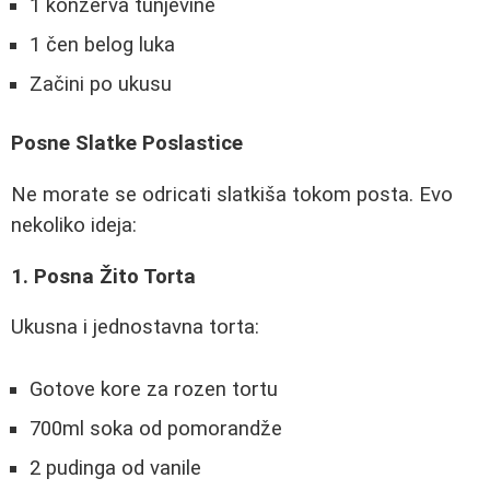
1 konzerva tunjevine
1 čen belog luka
Začini po ukusu
Posne Slatke Poslastice
Ne morate se odricati slatkiša tokom posta. Evo
nekoliko ideja:
1. Posna Žito Torta
Ukusna i jednostavna torta:
Gotove kore za rozen tortu
700ml soka od pomorandže
2 pudinga od vanile