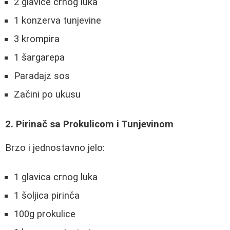
2 glavice crnog luka
1 konzerva tunjevine
3 krompira
1 šargarepa
Paradajz sos
Začini po ukusu
2. Pirinač sa Prokulicom i Tunjevinom
Brzo i jednostavno jelo:
1 glavica crnog luka
1 šoljica pirinča
100g prokulice