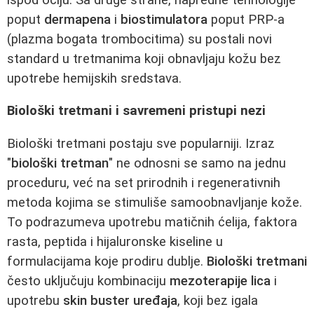
poput
dermapena
i
biostimulatora
poput PRP-a
(plazma bogata trombocitima) su postali novi
standard u tretmanima koji obnavljaju kožu bez
upotrebe hemijskih sredstava.
Biološki tretmani i savremeni pristupi nezi
Biološki tretmani postaju sve popularniji. Izraz
"
biološki tretman
" ne odnosni se samo na jednu
proceduru, već na set prirodnih i regenerativnih
metoda kojima se stimuliše samoobnavljanje kože.
To podrazumeva upotrebu matičnih ćelija, faktora
rasta, peptida i hijaluronske kiseline u
formulacijama koje prodiru dublje.
Biološki tretmani
često uključuju kombinaciju
mezoterapije lica
i
upotrebu
skin buster uređaja
, koji bez igala