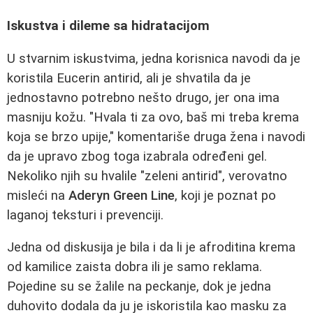
Iskustva i dileme sa hidratacijom
U stvarnim iskustvima, jedna korisnica navodi da je
koristila Eucerin antirid, ali je shvatila da je
jednostavno potrebno nešto drugo, jer ona ima
masniju kožu. "Hvala ti za ovo, baš mi treba krema
koja se brzo upije," komentariše druga žena i navodi
da je upravo zbog toga izabrala određeni gel.
Nekoliko njih su hvalile "zeleni antirid", verovatno
misleći na
Aderyn Green Line
, koji je poznat po
laganoj teksturi i prevenciji.
Jedna od diskusija je bila i da li je afroditina krema
od kamilice zaista dobra ili je samo reklama.
Pojedine su se žalile na peckanje, dok je jedna
duhovito dodala da ju je iskoristila kao masku za