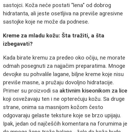
sastojci. Koža neće postati "lena" od dobrog
hidratanta, ali jeste osetljiva na previše agresivne
sastojke koje ne može da podnese.
Kreme za mladu kožu: Šta tražiti, a šta
izbegavati?
Kada birate kremu za predeo oko očiju, ne morate
odmah posegnuti za najjačim preparatima. Mnoge
devojke su pohvalile lagane, biljne kreme koje nisu
previše masne, a pružaju dovoljno hidratacije.
Primer su proizvodi sa
aktivnim kiseonikom za lice
koji osvežavaju ten i ne opterećuju kožu. Sa druge
strane, onima sa masnijom kožom često
odgovaraju gelaste teksture koje se brzo upijaju.
Ipak, jedan od najčešćih komentara na forumima je
da mnoge žene traže balans - žele da koža bude