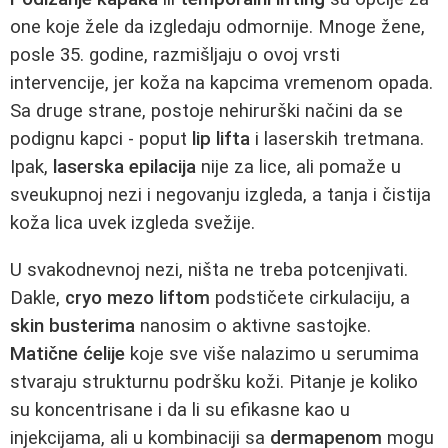
one koje žele da izgledaju odmornije. Mnoge žene,
posle 35. godine, razmišljaju o ovoj vrsti
intervencije, jer koža na kapcima vremenom opada.
Sa druge strane, postoje nehirurški načini da se
podignu kapci - poput
lip lifta
i laserskih tretmana.
Ipak,
laserska epilacija
nije za lice, ali pomaže u
sveukupnoj nezi i negovanju izgleda, a tanja i čistija
koža lica uvek izgleda svežije.
U svakodnevnoj nezi, ništa ne treba potcenjivati.
Dakle,
cryo mezo liftom
podstičete cirkulaciju, a
skin busterima
nanosim o aktivne sastojke.
Matične ćelije
koje sve više nalazimo u serumima
stvaraju strukturnu podršku koži. Pitanje je koliko
su koncentrisane i da li su efikasne kao u
injekcijama, ali u kombinaciji sa
dermapenom
mogu