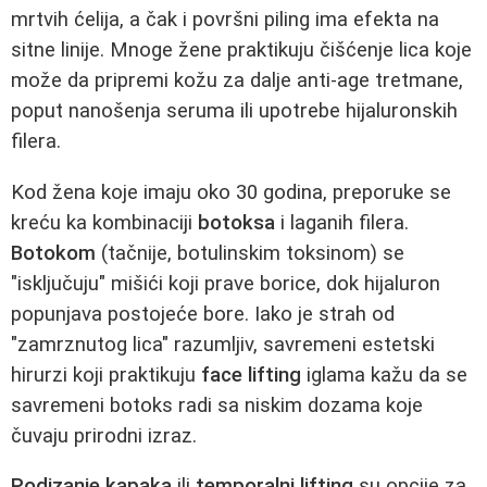
mrtvih ćelija, a čak i površni piling ima efekta na
sitne linije. Mnoge žene praktikuju čišćenje lica koje
može da pripremi kožu za dalje anti-age tretmane,
poput nanošenja seruma ili upotrebe hijaluronskih
filera.
Kod žena koje imaju oko 30 godina, preporuke se
kreću ka kombinaciji
botoksa
i laganih filera.
Botokom
(tačnije, botulinskim toksinom) se
"isključuju" mišići koji prave borice, dok hijaluron
popunjava postojeće bore. Iako je strah od
"zamrznutog lica" razumljiv, savremeni estetski
hirurzi koji praktikuju
face lifting
iglama kažu da se
savremeni botoks radi sa niskim dozama koje
čuvaju prirodni izraz.
Podizanje kapaka
ili
temporalni lifting
su opcije za