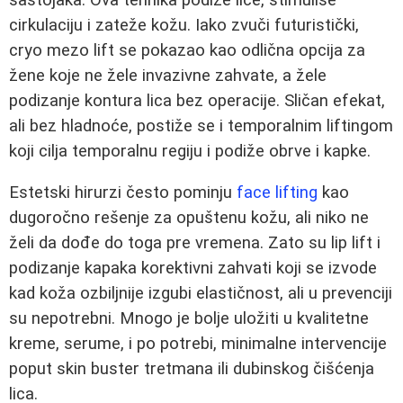
cirkulaciju i zateže kožu. Iako zvuči futuristički,
cryo mezo lift se pokazao kao odlična opcija za
žene koje ne žele invazivne zahvate, a žele
podizanje kontura lica bez operacije. Sličan efekat,
ali bez hladnoće, postiže se i temporalnim liftingom
koji cilja temporalnu regiju i podiže obrve i kapke.
Estetski hirurzi često pominju
face lifting
kao
dugoročno rešenje za opuštenu kožu, ali niko ne
želi da dođe do toga pre vremena. Zato su lip lift i
podizanje kapaka korektivni zahvati koji se izvode
kad koža ozbiljnije izgubi elastičnost, ali u prevenciji
su nepotrebni. Mnogo je bolje uložiti u kvalitetne
kreme, serume, i po potrebi, minimalne intervencije
poput skin buster tretmana ili dubinskog čišćenja
lica.