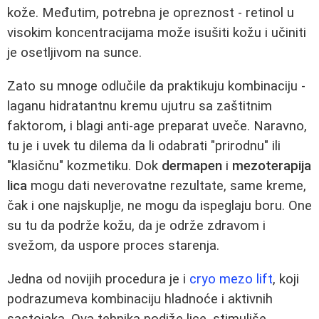
kože. Međutim, potrebna je opreznost - retinol u
visokim koncentracijama može isušiti kožu i učiniti
je osetljivom na sunce.
Zato su mnoge odlučile da praktikuju kombinaciju -
laganu hidratantnu kremu ujutru sa zaštitnim
faktorom, i blagi anti-age preparat uveče. Naravno,
tu je i uvek tu dilema da li odabrati "prirodnu" ili
"klasičnu" kozmetiku. Dok
dermapen
i
mezoterapija
lica
mogu dati neverovatne rezultate, same kreme,
čak i one najskuplje, ne mogu da ispeglaju boru. One
su tu da podrže kožu, da je održe zdravom i
svežom, da uspore proces starenja.
Jedna od novijih procedura je i
cryo mezo lift
, koji
podrazumeva kombinaciju hladnoće i aktivnih
sastojaka. Ova tehnika podiže lice, stimuliše