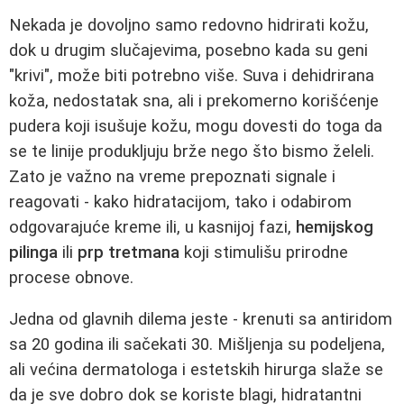
Nekada je dovoljno samo redovno hidrirati kožu,
dok u drugim slučajevima, posebno kada su geni
"krivi", može biti potrebno više. Suva i dehidrirana
koža, nedostatak sna, ali i prekomerno korišćenje
pudera koji isušuje kožu, mogu dovesti do toga da
se te linije produkljuju brže nego što bismo želeli.
Zato je važno na vreme prepoznati signale i
reagovati - kako hidratacijom, tako i odabirom
odgovarajuće kreme ili, u kasnijoj fazi,
hemijskog
pilinga
ili
prp tretmana
koji stimulišu prirodne
procese obnove.
Jedna od glavnih dilema jeste - krenuti sa antiridom
sa 20 godina ili sačekati 30. Mišljenja su podeljena,
ali većina dermatologa i estetskih hirurga slaže se
da je sve dobro dok se koriste blagi, hidratantni