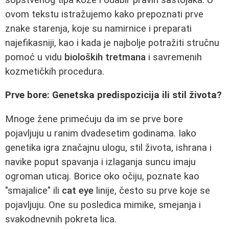
ovom tekstu istražujemo kako prepoznati prve
znake starenja, koje su namirnice i preparati
najefikasniji, kao i kada je najbolje potražiti stručnu
pomoć u vidu
bioloških tretmana
i savremenih
kozmetičkih procedura.
Prve bore: Genetska predispozicija ili stil života?
Mnoge žene primećuju da im se prve bore
pojavljuju u ranim dvadesetim godinama. Iako
genetika igra značajnu ulogu, stil života, ishrana i
navike poput spavanja i izlaganja suncu imaju
ogroman uticaj. Borice oko očiju, poznate kao
"smajalice" ili
cat eye
linije, često su prve koje se
pojavljuju. One su posledica mimike, smejanja i
svakodnevnih pokreta lica.