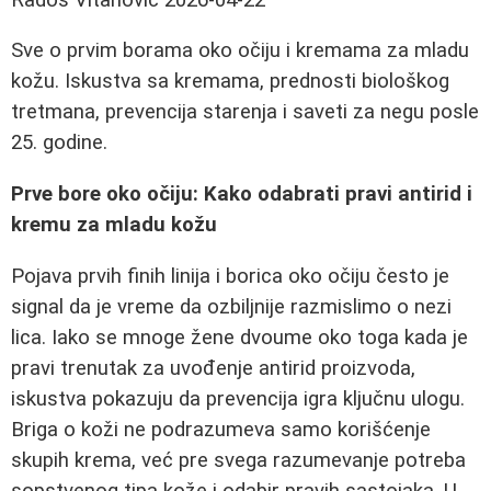
Sve o prvim borama oko očiju i kremama za mladu
kožu. Iskustva sa kremama, prednosti biološkog
tretmana, prevencija starenja i saveti za negu posle
25. godine.
Prve bore oko očiju: Kako odabrati pravi antirid i
kremu za mladu kožu
Pojava prvih finih linija i borica oko očiju često je
signal da je vreme da ozbiljnije razmislimo o nezi
lica. Iako se mnoge žene dvoume oko toga kada je
pravi trenutak za uvođenje antirid proizvoda,
iskustva pokazuju da prevencija igra ključnu ulogu.
Briga o koži ne podrazumeva samo korišćenje
skupih krema, već pre svega razumevanje potreba
sopstvenog tipa kože i odabir pravih sastojaka. U