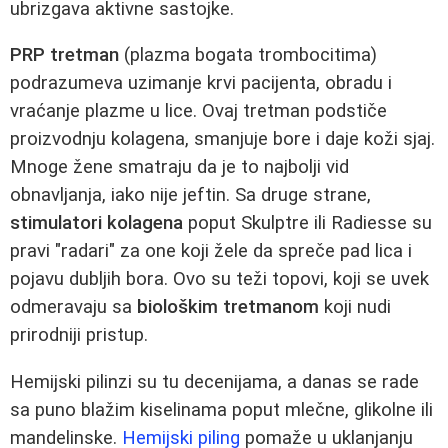
ubrizgava aktivne sastojke.
PRP tretman
(plazma bogata trombocitima)
podrazumeva uzimanje krvi pacijenta, obradu i
vraćanje plazme u lice. Ovaj tretman podstiče
proizvodnju kolagena, smanjuje bore i daje koži sjaj.
Mnoge žene smatraju da je to najbolji vid
obnavljanja, iako nije jeftin. Sa druge strane,
stimulatori kolagena
poput Skulptre ili Radiesse su
pravi "radari" za one koji žele da spreče pad lica i
pojavu dubljih bora. Ovo su teži topovi, koji se uvek
odmeravaju sa
biološkim tretmanom
koji nudi
prirodniji pristup.
Hemijski pilinzi su tu decenijama, a danas se rade
sa puno blažim kiselinama poput mlečne, glikolne ili
mandelinske.
Hemijski piling
pomaže u uklanjanju