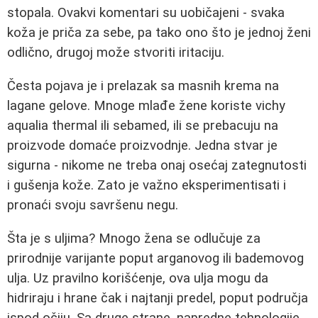
stopala. Ovakvi komentari su uobičajeni - svaka
koža je priča za sebe, pa tako ono što je jednoj ženi
odlično, drugoj može stvoriti iritaciju.
Česta pojava je i prelazak sa masnih krema na
lagane gelove. Mnoge mlađe žene koriste vichy
aqualia thermal ili sebamed, ili se prebacuju na
proizvode domaće proizvodnje. Jedna stvar je
sigurna - nikome ne treba onaj osećaj zategnutosti
i gušenja kože. Zato je važno eksperimentisati i
pronaći svoju savršenu negu.
Šta je s uljima? Mnogo žena se odlučuje za
prirodnije varijante poput arganovog ili bademovog
ulja. Uz pravilno korišćenje, ova ulja mogu da
hidriraju i hrane čak i najtanji predel, poput područja
ispod očiju. Sa druge strane, napredne tehnologije