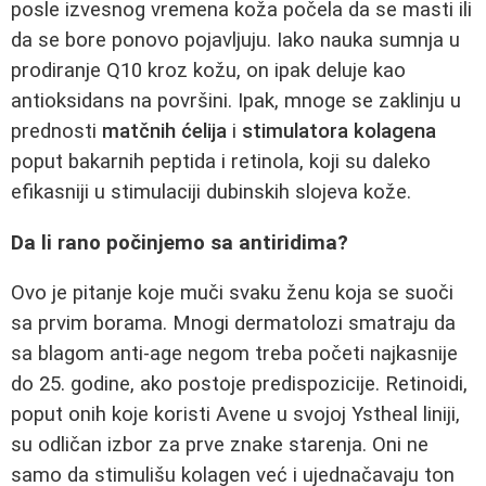
posle izvesnog vremena koža počela da se masti ili
da se bore ponovo pojavljuju. Iako nauka sumnja u
prodiranje Q10 kroz kožu, on ipak deluje kao
antioksidans na površini. Ipak, mnoge se zaklinju u
prednosti
matčnih ćelija
i
stimulatora kolagena
poput bakarnih peptida i retinola, koji su daleko
efikasniji u stimulaciji dubinskih slojeva kože.
Da li rano počinjemo sa antiridima?
Ovo je pitanje koje muči svaku ženu koja se suoči
sa prvim borama. Mnogi dermatolozi smatraju da
sa blagom anti-age negom treba početi najkasnije
do 25. godine, ako postoje predispozicije. Retinoidi,
poput onih koje koristi Avene u svojoj Ystheal liniji,
su odličan izbor za prve znake starenja. Oni ne
samo da stimulišu kolagen već i ujednačavaju ton