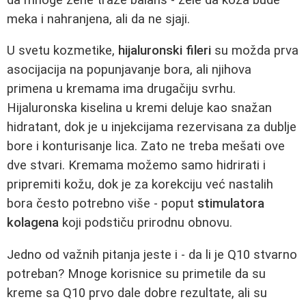
meka i nahranjena, ali da ne sjaji.
U svetu kozmetike,
hijaluronski fileri
su možda prva
asocijacija na popunjavanje bora, ali njihova
primena u kremama ima drugačiju svrhu.
Hijaluronska kiselina u kremi deluje kao snažan
hidratant, dok je u injekcijama rezervisana za dublje
bore i konturisanje lica. Zato ne treba mešati ove
dve stvari. Kremama možemo samo hidrirati i
pripremiti kožu, dok je za korekciju već nastalih
bora često potrebno više - poput
stimulatora
kolagena
koji podstiču prirodnu obnovu.
Jedno od važnih pitanja jeste i - da li je Q10 stvarno
potreban? Mnoge korisnice su primetile da su
kreme sa Q10 prvo dale dobre rezultate, ali su