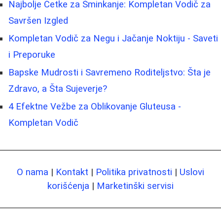
Najbolje Četke za Šminkanje: Kompletan Vodič za
Savršen Izgled
Kompletan Vodič za Negu i Jačanje Noktiju - Saveti
i Preporuke
Bapske Mudrosti i Savremeno Roditeljstvo: Šta je
Zdravo, a Šta Sujeverje?
4 Efektne Vežbe za Oblikovanje Gluteusa -
Kompletan Vodič
O nama
|
Kontakt
|
Politika privatnosti
|
Uslovi
korišćenja
|
Marketinški servisi