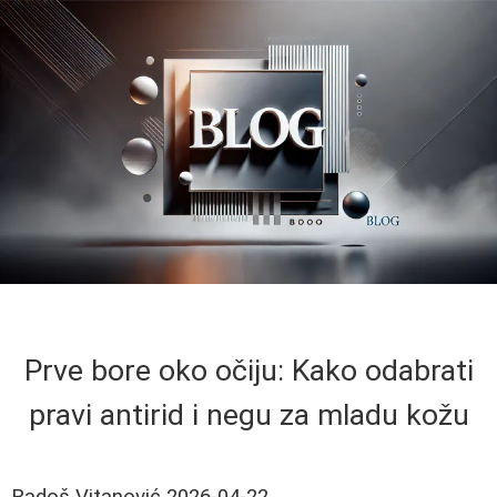
Prve bore oko očiju: Kako odabrati
pravi antirid i negu za mladu kožu
Radoš Vitanović
2026-04-22