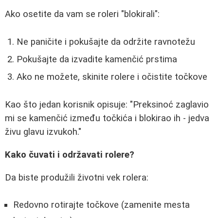
Ako osetite da vam se roleri "blokirali":
Ne paničite i pokušajte da održite ravnotežu
Pokušajte da izvadite kamenčić prstima
Ako ne možete, skinite rolere i očistite točkove
Kao što jedan korisnik opisuje: "Preksinoć zaglavio
mi se kamenčić između točkića i blokirao ih - jedva
živu glavu izvukoh."
Kako čuvati i održavati rolere?
Da biste produžili životni vek rolera:
Redovno rotirajte točkove (zamenite mesta