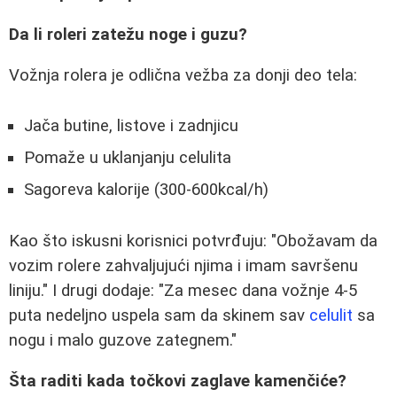
Da li roleri zatežu noge i guzu?
Vožnja rolera je odlična vežba za donji deo tela:
Jača butine, listove i zadnjicu
Pomaže u uklanjanju celulita
Sagoreva kalorije (300-600kcal/h)
Kao što iskusni korisnici potvrđuju: "Obožavam da
vozim rolere zahvaljujući njima i imam savršenu
liniju." I drugi dodaje: "Za mesec dana vožnje 4-5
puta nedeljno uspela sam da skinem sav
celulit
sa
nogu i malo guzove zategnem."
Šta raditi kada točkovi zaglave kamenčiće?