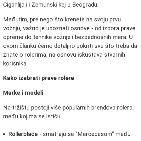
Ciganlija ili Zemunski kej u Beogradu.
Međutim, pre nego što krenete na svoju prvu
vožnju, važno je upoznati osnove - od izbora prave
opreme do tehnike vožnje i bezbednosnih mera. U
ovom članku ćemo detaljno pokriti sve što treba da
znate o rolerima, na osnovu iskustava stvarnih
korisnika.
Kako izabrati prave rolere
Marke i modeli
Na tržištu postoji više popularnih brendova rolera,
među kojima se ističu:
Rollerblade
- smatraju se "Mercedesom" među