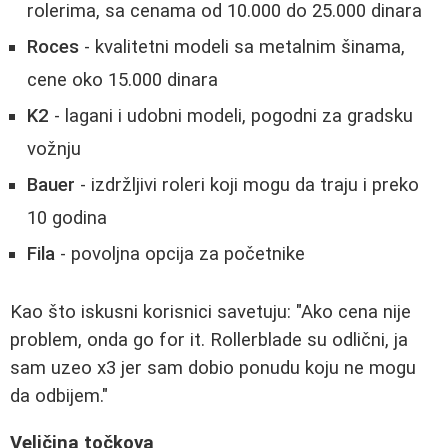
rolerima, sa cenama od 10.000 do 25.000 dinara
Roces
- kvalitetni modeli sa metalnim šinama,
cene oko 15.000 dinara
K2
- lagani i udobni modeli, pogodni za gradsku
vožnju
Bauer
- izdržljivi roleri koji mogu da traju i preko
10 godina
Fila
- povoljna opcija za početnike
Kao što iskusni korisnici savetuju: "Ako cena nije
problem, onda go for it. Rollerblade su odlični, ja
sam uzeo x3 jer sam dobio ponudu koju ne mogu
da odbijem."
Veličina točkova