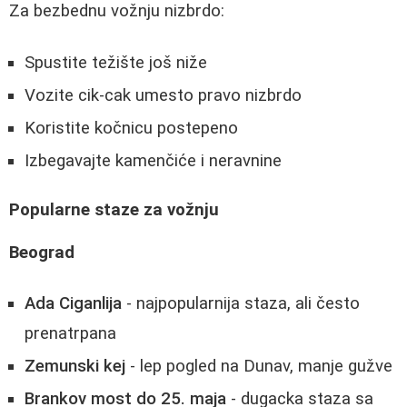
Za bezbednu vožnju nizbrdo:
Spustite težište još niže
Vozite cik-cak umesto pravo nizbrdo
Koristite kočnicu postepeno
Izbegavajte kamenčiće i neravnine
Popularne staze za vožnju
Beograd
Ada Ciganlija
- najpopularnija staza, ali često
prenatrpana
Zemunski kej
- lep pogled na Dunav, manje gužve
Brankov most do 25. maja
- dugacka staza sa