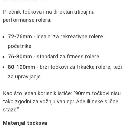
Prečnik točkova ima direktan uticaj na
performanse rolera:
72-76mm
- idealni za rekreativne rolere i
početnike
76-80mm
- standard za fitness rolere
80-100mm
- brzi točkovi za trkačke rolere, teži
za upravljanje
Kao što jedan korisnik ističe: "90mm točkovi nisu
tako zgodni za vožnju van npr Ade ili neke slične
staze."
Materijal točkova