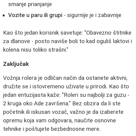
smanje prianjanje
Vozite u paru ili grupi
- sigurnije je i zabavnije
Kao što jedan korisnik savetuje: "Obavezno štitnike
za dlanove - posto naviše boli to kad oguliš laktovi i
kolena nisu toliko strašni."
Zaključak
Vožnja rolera je odličan način da ostanete aktivni,
družite se i istovremeno uživate u prirodi. Kao što
jedan entuzijasta kaže: "Roleri su najbolji za guzu -
2 kruga oko Ade završena." Bez obzira da li ste
početnik ili iskusan vozač, važno je da izaberete
opremu koja vam odgovara, naučite osnovne
tehnike i poštujete bezbednosne mere.