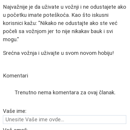
Najvažnije je da uživate u vožnji i ne odustajete ako
u početku imate poteškoća. Kao što iskusni
korisnici kažu: "Nikako ne odustajte ako ste već
počeli sa vožnjom jer to nije nikakav bauk i svi
mogu."
Srećna vožnja i uživajte u svom novom hobiju!
Komentari
Trenutno nema komentara za ovaj članak.
Vaše ime: