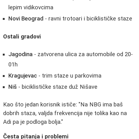
lepim vidikovcima
Novi Beograd
- ravni trotoari i biciklističke staze
Ostali gradovi
Jagodina
- zatvorena ulica za automobile od 20-
01h
Kragujevac
- trim staze u parkovima
Niš
- biciklističke staze duž Nišave
Kao što jedan korisnik ističe: "Na NBG ima baš
dobrih staza, valjda frekvencija nije tolika kao na
Adi pa je podloga bolja."
Česta pitanja i problemi