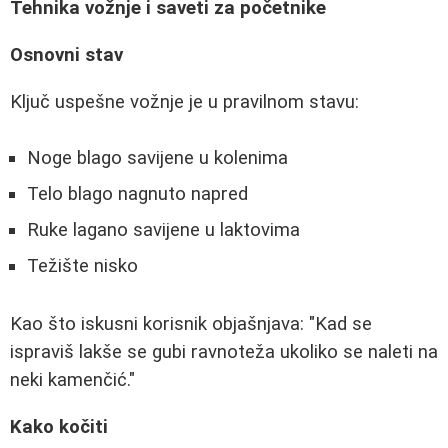
Tehnika vožnje i saveti za početnike
Osnovni stav
Ključ uspešne vožnje je u pravilnom stavu:
Noge blago savijene u kolenima
Telo blago nagnuto napred
Ruke lagano savijene u laktovima
Težište nisko
Kao što iskusni korisnik objašnjava: "Kad se
ispraviš lakše se gubi ravnoteža ukoliko se naleti na
neki kamenčić."
Kako kočiti