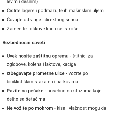
levim i desnim)
Čistite lagere i podmazujte ih mašinskim uljem
Čuvajte od vlage i direktnog sunca
Zamenite točkove kada se istroše
Bezbednosni saveti
Uvek nosite zaštitnu opremu
- štitnici za
zglobove, kolena i laktove, kaciga
Izbegavajte prometne ulice
- vozite po
biciklističkim stazama i parkovima
Pazite na pešake
- posebno na stazama koje
delite sa šetačima
Ne vožite po mokrom
- kisa i vlažnost mogu da