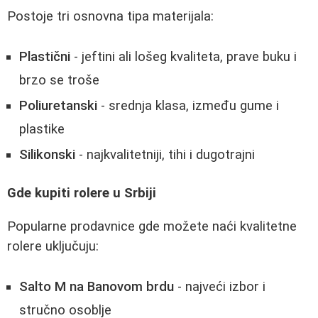
Postoje tri osnovna tipa materijala:
Plastični
- jeftini ali lošeg kvaliteta, prave buku i
brzo se troše
Poliuretanski
- srednja klasa, između gume i
plastike
Silikonski
- najkvalitetniji, tihi i dugotrajni
Gde kupiti rolere u Srbiji
Popularne prodavnice gde možete naći kvalitetne
rolere uključuju:
Salto M na Banovom brdu
- najveći izbor i
stručno osoblje