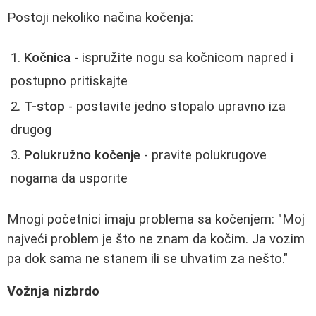
Postoji nekoliko načina kočenja:
Kočnica
- ispružite nogu sa kočnicom napred i
postupno pritiskajte
T-stop
- postavite jedno stopalo upravno iza
drugog
Polukružno kočenje
- pravite polukrugove
nogama da usporite
Mnogi početnici imaju problema sa kočenjem: "Moj
najveći problem je što ne znam da kočim. Ja vozim
pa dok sama ne stanem ili se uhvatim za nešto."
Vožnja nizbrdo