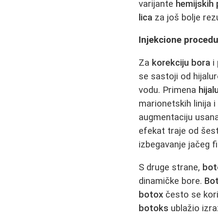
varijante
hemijskih 
lica
za još bolje rez
Injekcione procedur
Za
korekciju bora
i
se sastoji od hijalu
vodu. Primena
hija
marionetskih linija
augmentaciju usana 
efekat traje od še
izbegavanje jačeg f
S druge strane,
bot
dinamičke bore.
Bo
botox
često se kor
botoks
ublažio izra