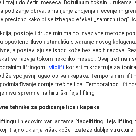
 i traju do četiri meseca.
Botulinum toksin
u rukama i
 za podizanje obrva, smanjenje znojenja i lečenje migre
se precizno kako bi se izbegao efekat „zamrznutog“ lic
kcija, postoje i druge minimalno invazivne metode poput
žu opušteno tkivo i stimulišu stvaranje novog kolagena.
rptivne, a postavljaju se ispod kože bez većih rezova. Re
ekat se razvija tokom nekoliko meseci. Ovaj tretman 
mporalnim liftingom.
Miolift
koristi mikrostruje za tonira
diže spoljašnji ugao obrva i kapaka. Temporalnim lift
 podmlađivanje gornje trećine lica. Temporalnog liftin
e nisu spremne na hirurški fejs lifting.
ivne tehnike za podizanje lica i kapaka
iftingu
i njegovim varijantama (
facelifting
,
fejs lifting
,
oji trajno uklanja višak kože i zateže dublje struktur