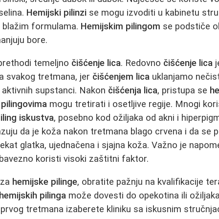
iselina.
Hemijski pilinzi
se mogu izvoditi u kabinetu stručn
a blažim formulama.
Hemijskim pilingom
se podstiče ob
anjuju bore.
rethodi temeljno
čišćenje lica
. Redovno
čišćenje lica
j
ta svakog tretmana, jer
čišćenjem lica
uklanjamo nečis
 aktivnih supstanci. Nakon
čišćenja lica
, pristupa se
he
 pilingovima
mogu tretirati i osetljive regije. Mnogi kor
iling iskustva
, posebno kod ožiljaka od akni i hiperpig
uju da je koža nakon tretmana blago crvena i da se p
 efekat glatka, ujednačena i sjajna koža. Važno je napo
avezno koristi visoki zaštitni faktor.
 za
hemijske pilinge
, obratite pažnju na kvalifikacije te
hemijskih pilinga
može dovesti do opekotina ili ožiljak
 prvog tretmana izaberete kliniku sa iskusnim stručnj