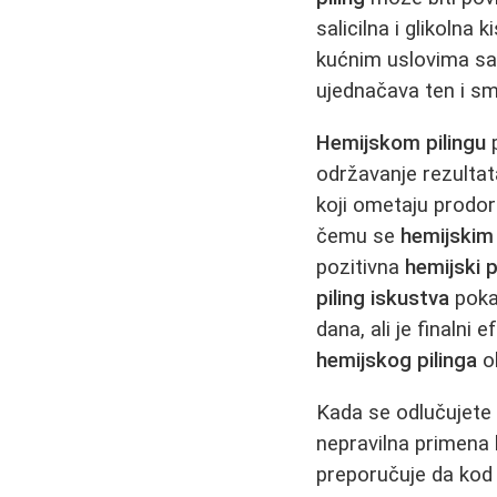
salicilna i glikolna k
kućnim uslovima s
ujednačava ten i sm
Hemijskom pilingu
p
održavanje rezulta
koji ometaju prodor
čemu se
hemijskim
pozitivna
hemijski p
piling iskustva
pokaz
dana, ali je finalni
hemijskog pilinga
ob
Kada se odlučujete
nepravilna primena
preporučuje da kod