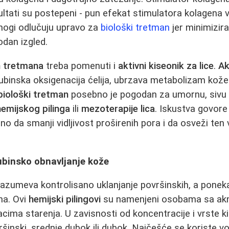
ltati su postepeni - pun efekat stimulatora kolagena vi
nogi odlučuju upravo za
biološki tretman
jer minimizira 
rodan izgled.
h tretmana
treba pomenuti i
aktivni kiseonik za lice
.
Ak
ubinska oksigenacija ćelija, ubrzava metabolizam kože
biološki tretman
posebno je pogodan za umornu, sivu i
hemijskog pilinga
ili
mezoterapije lica
. Iskustva govor
 da smanji vidljivost proširenih pora i da osveži ten
dubinsko obnavljanje kože
zumeva kontrolisano uklanjanje površinskih, a ponekad
na. Ovi
hemijski pilingovi
su namenjeni osobama sa akn
acima starenja. U zavisnosti od koncentracije i vrste ki
šinski, srednje dubok ili dubok. Najčešće se koriste vo