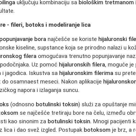
pilinga
uključuju kombinaciju sa
biološkim tretmanom
ultate.
e - fileri, botoks i modeliranje lica
popunjavanje bora
najčešće se koriste
hijaluronski file
ronske kiseline, supstance koja se prirodno nalazi u kož
luronskog filera
omogućava trenutno popunjavanje nazol
 i podočnjaka. Uz pomoć
hijaluronskih filera
, moguće je 
i jagodica. Iskustva sa
hijaluronskim filerima
su prete
st do osamnaest meseci. Nakon aplikacije
hijaluronskom
izičkog napora i izlaganja suncu.
oks
(odnosno
botulinski toksin
) služi za opuštanje mi
toksom
se najčešće tretiraju bore na čelu, između obrv
isti kao sinonim za
botulinski toksin
. Mnogi pacijenti 
z lica i dao svež izgled. Postupak
botoksom
je brz, a 