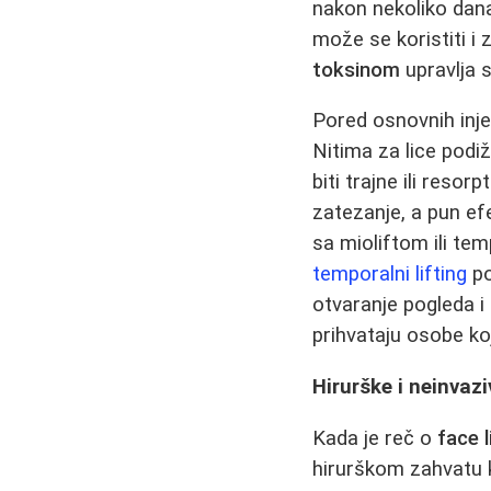
nakon nekoliko dana
može se koristiti i
toksinom
upravlja 
Pored osnovnih inje
Nitima za lice podi
biti trajne ili reso
zatezanje, a pun ef
sa mioliftom ili te
temporalni lifting
po
otvaranje pogleda i
prihvataju osobe koj
Hirurške i neinvaz
Kada je reč o
face l
hirurškom zahvatu k