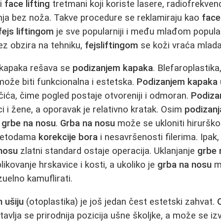
ni
face lifting
tretmani koji koriste lasere, radiofrekvenci
nja bez noža. Takve procedure se reklamiraju kao
face
fejs liftingom
je sve popularniji i među mlađom populac
ez obzira na tehniku,
fejsliftingom
se koži vraća mlada
 kapaka rešava se
podizanjem kapaka
. Blefaroplastik
 može biti funkcionalna i estetska.
Podizanjem kapaka
čića, čime pogled postaje otvoreniji i odmoran.
Podiza
i i žene, a oporavak je relativno kratak. Osim
podizanj
a
grbe na nosu
.
Grba na nosu
može se ukloniti hirurško
 metodama
korekcije bora
i nesavršenosti filerima. Ipak
nosu
zlatni standard ostaje operacija. Uklanjanje
grbe 
kovanje hrskavice i kosti, a ukoliko je
grba na nosu
m
uelno kamuflirati.
 ušiju
(otoplastika) je još jedan čest estetski zahvat.
avlja se prirodnija pozicija ušne školjke, a može se izv