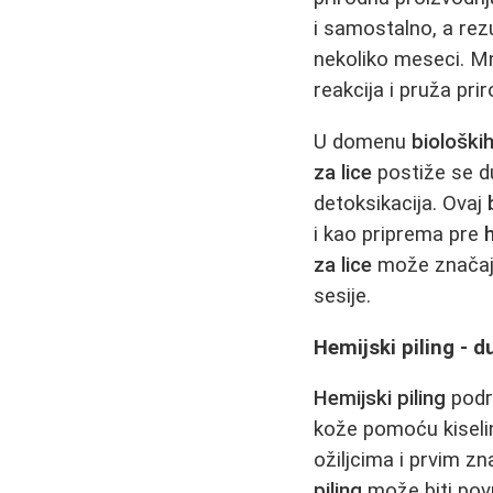
i samostalno, a rezu
nekoliko meseci. M
reakcija i pruža pri
U domenu
biološki
za lice
postiže se d
detoksikacija. Ovaj
i kao priprema pre
za lice
može značajno
sesije.
Hemijski piling - 
Hemijski piling
podra
kože pomoću kiseli
ožiljcima i prvim zn
piling
može biti povr