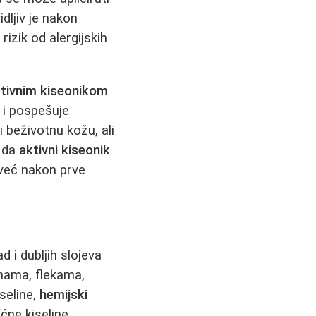
dljiv je nakon
rizik od alergijskih
tivnim kiseonikom
 i pospešuje
 beživotnu kožu, ali
e da
aktivni kiseonik
 već nakon prve
 i dubljih slojeva
ama, flekama,
seline,
hemijski
ćne kiseline,