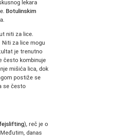
skusnog lekara
ne.
Botulinskim
a.
 niti za lice.
 Niti za lice mogu
zultat je trenutno
se često kombinuje
nje mišića lica, dok
ingom postiže se
ga se često
fejslifting
), reč je o
e. Međutim, danas