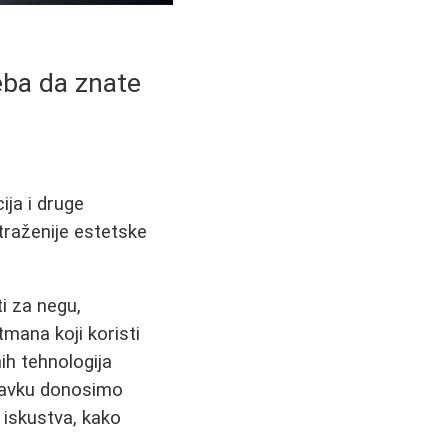
reba da znate
cija i druge
traženije estetske
i za negu,
tmana koji koristi
ih tehnologija
astavku donosimo
i iskustva, kako