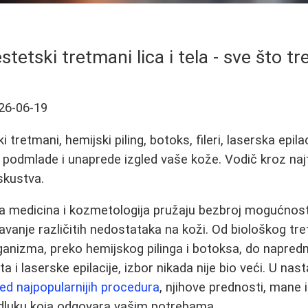
tetski tretmani lica i tela - sve što t
26-06-19
i tretmani, hemijski piling, botoks, fileri, laserska epila
podmlade i unaprede izgled vaše kože. Vodič kroz naj
skustva.
 medicina i kozmetologija pružaju bezbroj mogućnost
avanje različitih nedostataka na koži. Od biološkog tre
ganizma, preko hemijskog pilinga i botoksa, do napredn
a i laserske epilacije, izbor nikada nije bio veći. U n
ed najpopularnijih procedura
, njihove prednosti, mane 
odluku koja odgovara vašim potrebama.