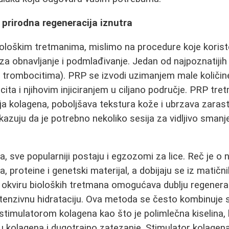
- prirodna regeneracija iznutra
ološkim tretmanima, mislimo na procedure koje koris
a obnavljanje i podmlađivanje. Jedan od najpoznatijih
rombocitima). PRP se izvodi uzimanjem male količine 
ita i njihovim injiciranjem u ciljano područje. PRP tr
ja kolagena, poboljšava tekstura kože i ubrzava zarast
ju da je potrebno nekoliko sesija za vidljivo smanjenje
 sve popularniji postaju i egzozomi za lice. Reč je o
, proteine i genetski materijal, a dobijaju se iz matični
okviru bioloških tretmana omogućava dublju regeneraci
ntenzivnu hidrataciju. Ova metoda se često kombinuje 
timulatorom kolagena kao što je polimlečna kiselina, 
u kolagena i dugotrajno zatezanje. Stimulator kolagena