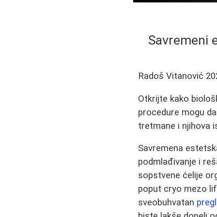
Savremeni es
Radoš Vitanović
20
Otkrijte kako biološk
procedure mogu da 
tretmane i njihova i
Savremena estetska
podmlađivanje i reš
sopstvene ćelije or
poput cryo mezo lift
sveobuhvatan
pregl
biste lakše doneli 