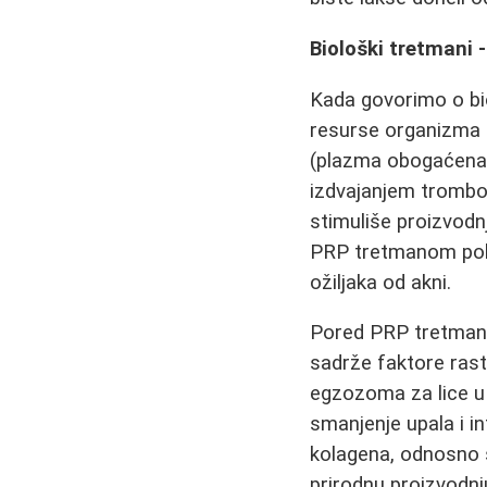
Biološki tretmani 
Kada govorimo o bi
resurse organizma z
(plazma obogaćena t
izdvajanjem tromboc
stimuliše proizvodn
PRP tretmanom pokazu
ožiljaka od akni.
Pored PRP tretmana,
sadrže faktore rasta
egzozoma za lice u 
smanjenje upala i i
kolagena, odnosno s
prirodnu proizvodnj