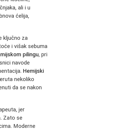
jaka, ali i u
nova ćelija,
e ključno za
toće i višak sebuma
mijskom pilingu
, pri
isnici navode
mentacija.
Hemijski
eruta nekoliko
menuti da se nakon
rapeuta, jer
a. Zato se
acima. Moderne