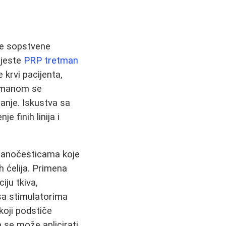
te sopstvene
 jeste
PRP tretman
krvi pacijenta,
etmanom se
anje. Iskustva sa
 finih linija i
 nanočesticama koje
h ćelija. Primena
ju tkiva,
sa stimulatorima
koji podstiče
 se može aplicirati