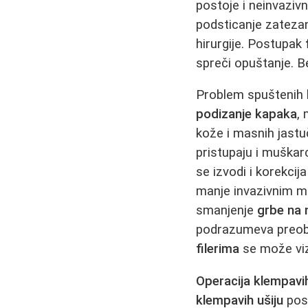
postoje i neinvaziv
podsticanje zateza
hirurgije. Postupak
spreči opuštanje. B
Problem spuštenih
podizanje kapaka
,
kože i masnih jastu
pristupaju i muškarc
se izvodi i korekcij
manje invazivnim
smanjenje
grbe na 
podrazumeva preobli
filerima
se može viz
Operacija klempavih
klempavih ušiju
post