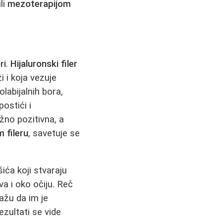
ili
mezoterapijom
ri
.
Hijaluronski filer
i i koja vezuje
abijalnih bora,
postići i
žno pozitivna, a
 fileru
, savetuje se
šića koji stvaraju
a i oko očiju. Reč
kažu da im je
rezultati se vide