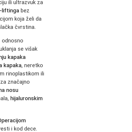
ju ili ultrazvuk za
-liftinga
bez
ijom koja želi da
lačka čvrstina.
a, odnosno
uklanja se višak
nju kapaka
a kapaka
, neretko
m rinoplastikom ili
, za značajno
na nosu
ala,
hijaluronskim
Operacijom
esti i kod dece.