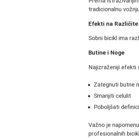
Prema istraživanjim
tradicionalnu vožn
Efekti na Različite
Sobni bicikl ima raz
Butine i Noge
Najizraženiji efekt
Zategnuti butne 
Smanjiti celulit
Poboljšati definic
Važno je napomenut
profesionalnih bici