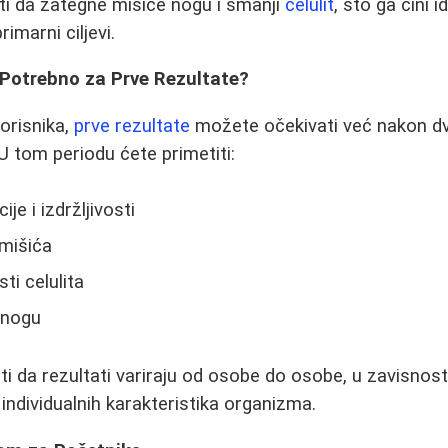
i da zategne mišiće nogu i smanji
celulit
, što ga čini 
imarni ciljevi.
 Potrebno za Prve Rezultate?
orisnika,
prve rezultate
možete očekivati već nakon 
U tom periodu ćete primetiti:
je i izdržljivosti
 mišića
ti celulita
 nogu
 da rezultati variraju od osobe do osobe, u zavisnosti
 individualnih karakteristika organizma.