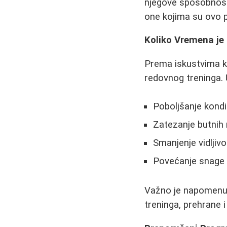
njegove sposobnost
one kojima su ovo pr
Koliko Vremena je
Prema iskustvima k
redovnog treninga. 
Poboljšanje kondici
Zatezanje butnih
Smanjenje vidljivos
Povećanje snage
Važno je napomenuti
treninga, prehrane i