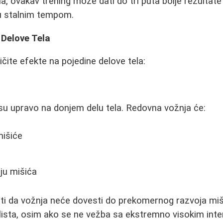
a, ovakav trening može dati do tri puta bolje rezultat
ju stalnim tempom.
 Delove Tela
ličite efekte na pojedine delove tela:
i su upravo na donjem delu tela. Redovna vožnja će:
mišiće
iju mišića
i da vožnja neće dovesti do prekomernog razvoja miš
klista, osim ako se ne vežba sa ekstremno visokim int