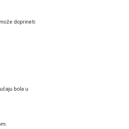
 može doprineti:
učaju bola u
om: