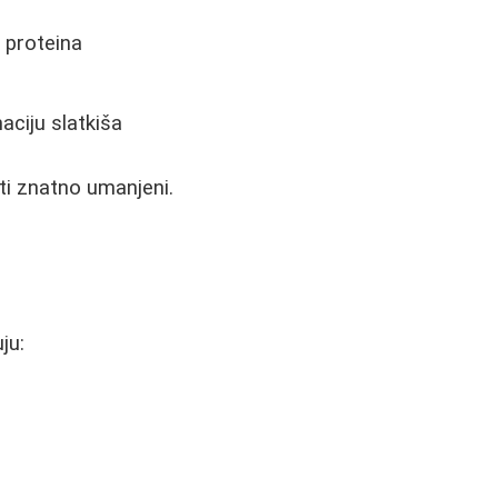
o proteina
ciju slatkiša
iti znatno umanjeni.
ju: