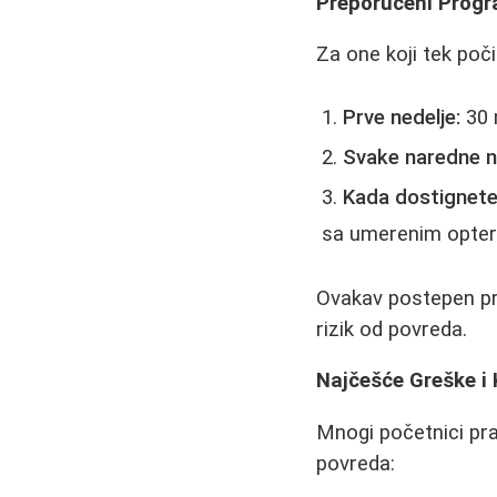
Preporučeni Progr
Za one koji tek poč
Prve nedelje:
30 
Svake naredne n
Kada dostignete
sa umerenim opte
Ovakav postepen pri
rizik od povreda.
Najčešće Greške i 
Mnogi početnici pra
povreda: