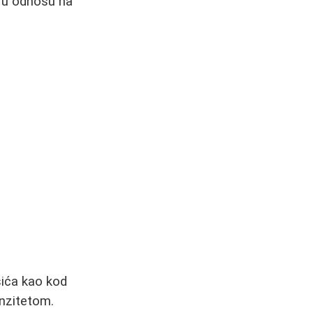
e u odnosu na
ića kao kod
enzitetom.