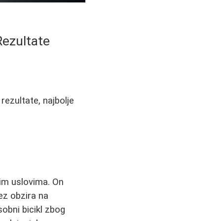
Rezultate
rezultate, najbolje
nim uslovima. On
ez obzira na
obni bicikl zbog