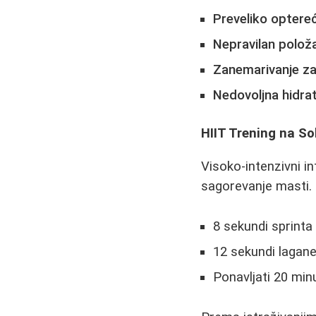
Preveliko optere
Nepravilan položa
Zanemarivanje za
Nedovoljna hidrat
HIIT Trening na S
Visoko-intenzivni i
sagorevanje masti. 
8 sekundi sprint
12 sekundi lagan
Ponavljati 20 min