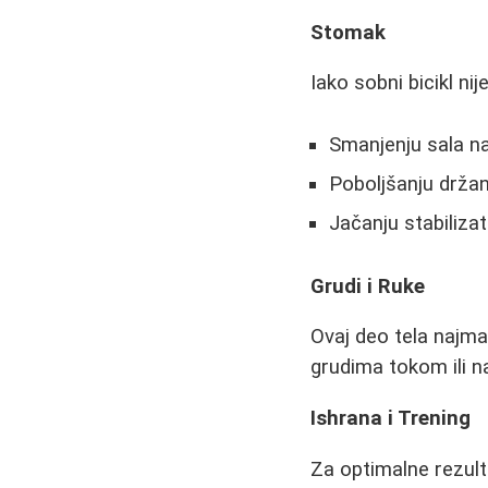
Stomak
Iako sobni bicikl ni
Smanjenju sala n
Poboljšanju držan
Jačanju stabiliza
Grudi i Ruke
Ovaj deo tela najma
grudima tokom ili n
Ishrana i Trening
Za optimalne rezult