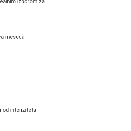
idealnim izborom za
dva meseca
 od intenziteta