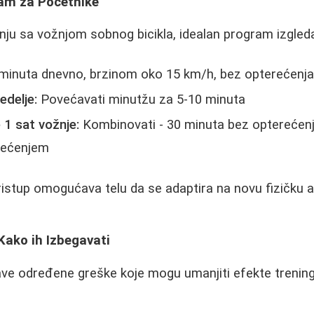
am za Početnike
inju sa vožnjom sobnog bicikla, idealan program izgled
minuta dnevno, brzinom oko 15 km/h, bez opterećenj
edelje:
Povećavati minutžu za 5-10 minuta
 1 sat vožnje:
Kombinovati - 30 minuta bez opterećenj
rećenjem
stup omogućava telu da se adaptira na novu fizičku a
Kako ih Izbegavati
ve određene greške koje mogu umanjiti efekte treninga