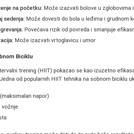
ćenje na početku:
Može izazvati bolove u zglobovima i
j sedenja:
Može dovesti do bola u leđima i grudnom 
grevanja:
Povećava rizik od povreda i smanjuje efikas
acija:
Može izazvati vrtoglavicu i umor
obnom Biciklu
ntervalni trening (HIIT) pokazao se kao izuzetno efikas
Jedna od popularnih HIIT tehnika na sobnom biciklu ukl
a (maksimalan napor)
e vožnje
uta