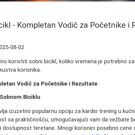
cikl - Kompletan Vodič za Početnike i 
025-08-02
no koristiti sobni bicikl, koliko vremena je potrebno za 
skustva korisnika.
pletan Vodič za Početnike i Rezultate
 Sobnom Biciklu
avlja izuzetno popularnu opciju za kardio trening u kuć
ost sa praktičnošću, omogućavajući vam da vežbate b
i dostupnost teretane. Mnogi korisnici posebno cene s