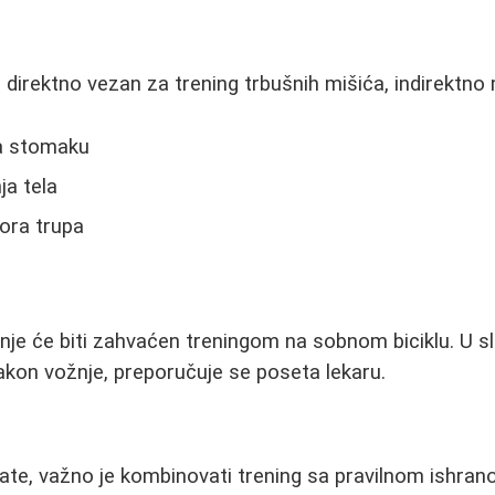
je direktno vezan za trening trbušnih mišića, indirektno
a stomaku
ja tela
tora trupa
nje će biti zahvaćen treningom na sobnom biciklu. U sl
akon vožnje, preporučuje se poseta lekaru.
ate, važno je kombinovati trening sa pravilnom ishran