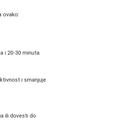
a ovako:
a
a i 20-30 minuta
ktivnost i smanjuje
 ili dovesti do