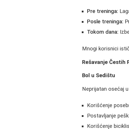
Pre treninga:
Laga
Posle treninga:
Pr
Tokom dana:
Izbe
Mnogi korisnici ist
Rešavanje Čestih
Bol u Sedištu
Neprijatan osećaj u
Korišćenje poseb
Postavljanje peški
Korišćenje bicikl