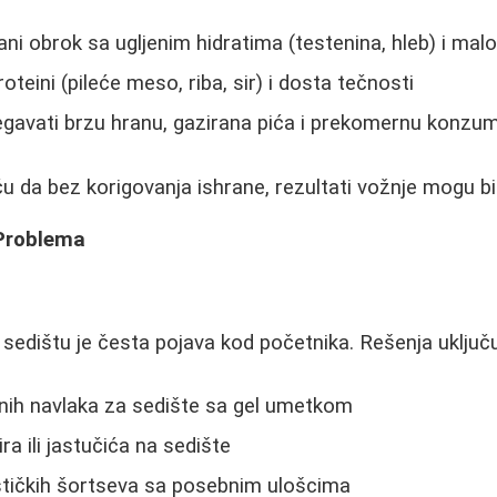
ni obrok sa ugljenim hidratima (testenina, hleb) i mal
oteini (pileće meso, riba, sir) i dosta tečnosti
gavati brzu hranu, gazirana pića i prekomernu konzuma
iču da bez korigovanja ishrane, rezultati vožnje mogu b
 Problema
 sedištu je česta pojava kod početnika. Rešenja uključu
nih navlaka za sedište sa gel umetkom
ra ili jastučića na sedište
ističkih šortseva sa posebnim ulošcima