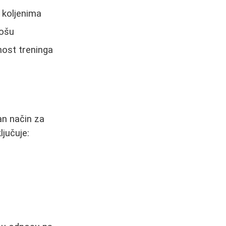
 koljenima
košu
nost treninga
an način za
jučuje: