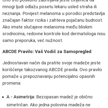
mnogi ljudi odlažu posetu lekaru usled straha ili
neznanja. Povijest melanoma u porodici predstavlja
značajan faktor rizika i zahteva pojačanu budnost.
Ako imate slučajeve melanoma među bliskim
srodnicima, redovne kontrole kod dermatologa nisu
samo preporuka, već nužnost.
ABCDE Pravilo: Vaš Vodič za Samopregled
Jednostavan način da pratite svoje madeže jeste
korišćenje takozvanog ABCDE pravila. Ovo pravilo
pomaže u prepoznavanju potencijalno opasnih
promena:
A - Asimetrija:
Bezopasan madež je obično
simetričan. Ako jedna polovina madeža ne