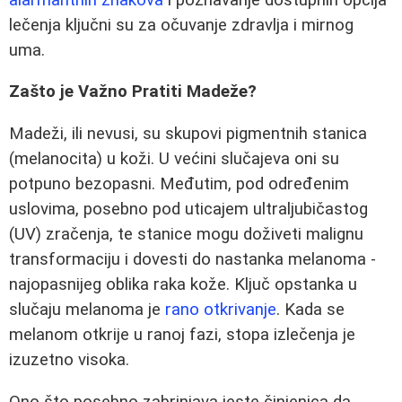
lečenja ključni su za očuvanje zdravlja i mirnog
uma.
Zašto je Važno Pratiti Madeže?
Madeži, ili nevusi, su skupovi pigmentnih stanica
(melanocita) u koži. U većini slučajeva oni su
potpuno bezopasni. Međutim, pod određenim
uslovima, posebno pod uticajem ultraljubičastog
(UV) zračenja, te stanice mogu doživeti malignu
transformaciju i dovesti do nastanka melanoma -
najopasnijeg oblika raka kože. Ključ opstanka u
slučaju melanoma je
rano otkrivanje
. Kada se
melanom otkrije u ranoj fazi, stopa izlečenja je
izuzetno visoka.
Ono što posebno zabrinjava jeste činjenica da