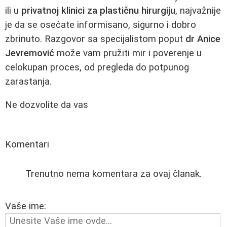
ili u
privatnoj klinici za plastičnu hirurgiju
, najvažnije
je da se osećate informisano, sigurno i dobro
zbrinuto. Razgovor sa specijalistom poput
dr Anice
Jevremović
može vam pružiti mir i poverenje u
celokupan proces, od pregleda do potpunog
zarastanja.
Ne dozvolite da vas
Komentari
Trenutno nema komentara za ovaj članak.
Vaše ime: