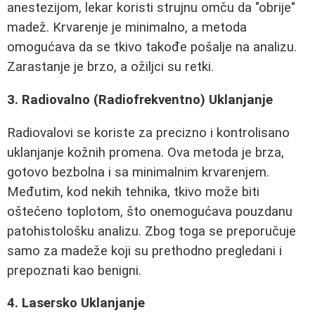
anestezijom, lekar koristi strujnu omču da "obrije"
madež. Krvarenje je minimalno, a metoda
omogućava da se tkivo takođe pošalje na analizu.
Zarastanje je brzo, a ožiljci su retki.
3. Radiovalno (Radiofrekventno) Uklanjanje
Radiovalovi se koriste za precizno i kontrolisano
uklanjanje kožnih promena. Ova metoda je brza,
gotovo bezbolna i sa minimalnim krvarenjem.
Međutim, kod nekih tehnika, tkivo može biti
oštećeno toplotom, što onemogućava pouzdanu
patohistološku analizu. Zbog toga se preporučuje
samo za madeže koji su prethodno pregledani i
prepoznati kao benigni.
4. Lasersko Uklanjanje