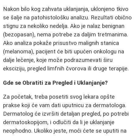
Nakon bilo kog zahvata uklanjanja, uklonjeno tkivo
se šalje na patohistološku analizu. Rezultati obično
stignu za nekoliko nedelja. Ako je nalaz benignan
(bezopasan), nema potrebe za daljim tretmanima.
Ako analiza pokaže prisustvo malignih stanica
(melanoma), pacijent će biti upućen onkologu na
dalje lečenje, koje može podrazumevati širu
eksciziju, pregled limfnih čvorova ili druge terapije.
Gde se Obratiti za Pregled i Uklanjanje?
Za početak, treba posetiti svog lekara opšte
prakse koji će vam dati uputnicu za dermatologa.
Dermatolog će izvršiti detaljan pregled, po potrebi
dermatoskopijom, i odlučiti da li je uklanjanje
neophodno. Ukoliko jeste, moći ćete se uputiti na