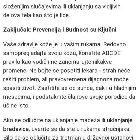
složenijim slučajevima ili uklanjanju sa vidljivih
delova tela kao što je lice.
Zaključak: Prevencija i Budnost su Ključni
Vaše zdravlje kože je u vašim rukama. Redovno
samopregledajte svoju kožu, koristite ABCDE
pravilo kao vodič i ne zanemarujte nikakve
promene. Ne bojte se posetiti lekara - strah neće
rešiti problem, ali pravovremena dijagnoza može
spasiti život. Zaštitite se od sunca, čak i u hladnijim
mesecima, i podstaknite članove svoje porodice da
učine isto.
Ako se odlučite na uklanjanje madeža ili
uklanjanje
bradavice
, uverite se da ste u rukama stručnjaka.
Bilo da se odlučite za tretman u državnoj ustanovi