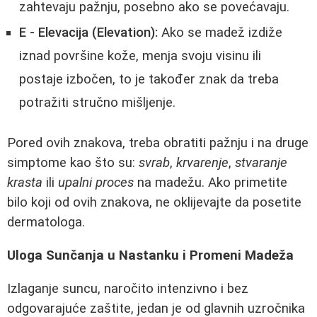
zahtevaju pažnju, posebno ako se povećavaju.
E - Elevacija (Elevation):
Ako se madež izdiže
iznad površine kože, menja svoju visinu ili
postaje izbočen, to je također znak da treba
potražiti stručno mišljenje.
Pored ovih znakova, treba obratiti pažnju i na druge
simptome kao što su:
svrab
,
krvarenje
,
stvaranje
krasta
ili
upalni proces
na madežu. Ako primetite
bilo koji od ovih znakova, ne oklijevajte da posetite
dermatologa.
Uloga Sunčanja u Nastanku i Promeni Madeža
Izlaganje suncu, naročito intenzivno i bez
odgovarajuće zaštite, jedan je od glavnih uzročnika