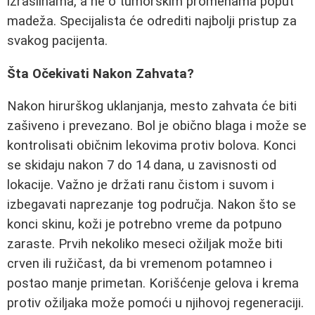
izraslinama, a ne o tumorskim promenama poput
madeža. Specijalista će odrediti najbolji pristup za
svakog pacijenta.
Šta Očekivati Nakon Zahvata?
Nakon hirurškog uklanjanja, mesto zahvata će biti
zašiveno i prevezano. Bol je obično blaga i može se
kontrolisati običnim lekovima protiv bolova. Konci
se skidaju nakon 7 do 14 dana, u zavisnosti od
lokacije. Važno je držati ranu čistom i suvom i
izbegavati naprezanje tog područja. Nakon što se
konci skinu, koži je potrebno vreme da potpuno
zaraste. Prvih nekoliko meseci ožiljak može biti
crven ili ružičast, da bi vremenom potamneo i
postao manje primetan. Korišćenje gelova i krema
protiv ožiljaka može pomoći u njihovoj regeneraciji.