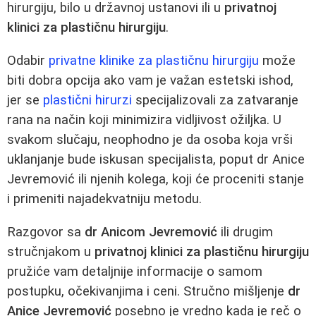
hirurgiju, bilo u državnoj ustanovi ili u
privatnoj
klinici za plastičnu hirurgiju
.
Odabir
privatne klinike za plastičnu hirurgiju
može
biti dobra opcija ako vam je važan estetski ishod,
jer se
plastični hirurzi
specijalizovali za zatvaranje
rana na način koji minimizira vidljivost ožiljka. U
svakom slučaju, neophodno je da osoba koja vrši
uklanjanje bude iskusan specijalista, poput dr Anice
Jevremović ili njenih kolega, koji će proceniti stanje
i primeniti najadekvatniju metodu.
Razgovor sa
dr Anicom Jevremović
ili drugim
stručnjakom u
privatnoj klinici za plastičnu hirurgiju
pružiće vam detaljnije informacije o samom
postupku, očekivanjima i ceni. Stručno mišljenje
dr
Anice Jevremović
posebno je vredno kada je reč o