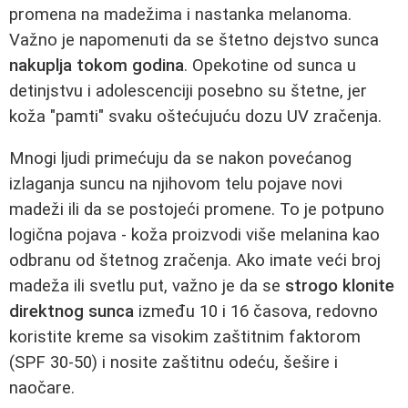
promena na madežima i nastanka melanoma.
Važno je napomenuti da se štetno dejstvo sunca
nakuplja tokom godina
. Opekotine od sunca u
detinjstvu i adolescenciji posebno su štetne, jer
koža "pamti" svaku oštećujuću dozu UV zračenja.
Mnogi ljudi primećuju da se nakon povećanog
izlaganja suncu na njihovom telu pojave novi
madeži ili da se postojeći promene. To je potpuno
logična pojava - koža proizvodi više melanina kao
odbranu od štetnog zračenja. Ako imate veći broj
madeža ili svetlu put, važno je da se
strogo klonite
direktnog sunca
između 10 i 16 časova, redovno
koristite kreme sa visokim zaštitnim faktorom
(SPF 30-50) i nosite zaštitnu odeću, šešire i
naočare.