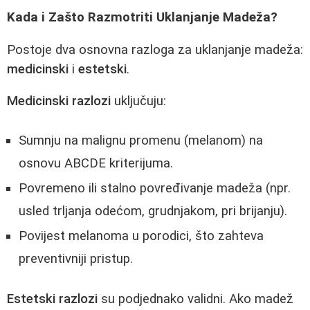
Kada i Zašto Razmotriti Uklanjanje Madeža?
Postoje dva osnovna razloga za uklanjanje madeža:
medicinski
i
estetski
.
Medicinski razlozi
uključuju:
Sumnju na malignu promenu (melanom) na
osnovu ABCDE kriterijuma.
Povremeno ili stalno povređivanje madeža (npr.
usled trljanja odećom, grudnjakom, pri brijanju).
Povijest melanoma u porodici, što zahteva
preventivniji pristup.
Estetski razlozi
su podjednako validni. Ako madež