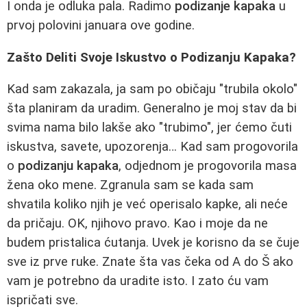
I onda je odluka pala. Radimo
podizanje kapaka
u
prvoj polovini januara ove godine.
Zašto Deliti Svoje Iskustvo o Podizanju Kapaka?
Kad sam zakazala, ja sam po običaju "trubila okolo"
šta planiram da uradim. Generalno je moj stav da bi
svima nama bilo lakše ako "trubimo", jer ćemo čuti
iskustva, savete, upozorenja… Kad sam progovorila
o
podizanju kapaka
, odjednom je progovorila masa
žena oko mene. Zgranula sam se kada sam
shvatila koliko njih je već operisalo kapke, ali neće
da pričaju. OK, njihovo pravo. Kao i moje da ne
budem pristalica ćutanja. Uvek je korisno da se čuje
sve iz prve ruke. Znate šta vas čeka od A do Š ako
vam je potrebno da uradite isto. I zato ću vam
ispričati sve.