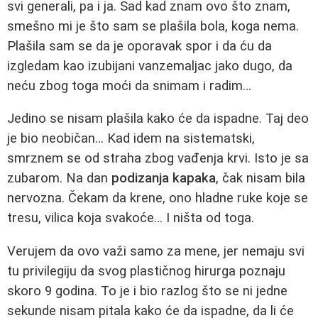
svi generali, pa i ja. Sad kad znam ovo što znam,
smešno mi je što sam se plašila bola, koga nema.
Plašila sam se da je oporavak spor i da ću da
izgledam kao izubijani vanzemaljac jako dugo, da
neću zbog toga moći da snimam i radim…
Jedino se nisam plašila kako će da ispadne. Taj deo
je bio neobičan… Kad idem na sistematski,
smrznem se od straha zbog vađenja krvi. Isto je sa
zubarom. Na dan
podizanja kapaka
, čak nisam bila
nervozna. Čekam da krene, ono hladne ruke koje se
tresu, vilica koja svakoće… I ništa od toga.
Verujem da ovo važi samo za mene, jer nemaju svi
tu privilegiju da svog plastičnog hirurga poznaju
skoro 9 godina. To je i bio razlog što se ni jedne
sekunde nisam pitala kako će da ispadne, da li će