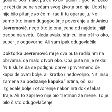
je reći da se ne sećam svog života pre nje. Uopšte
nije bilo pitanje
ko
će mi raditi tu operaciju. Ne
samo što imam dugogodišnje poverenje u
dr Anicu
Jevremović
, nego što je ona jedna od najdetaljnijih
osoba na svetu. Gleda svaku sitnicu, ima oštro oko,
super je odgovorna. Ali sam ipak odugovlačila…
Doktorka Jevremović
mi je dva puta radila niti na
obrvama, da malo otvori oko. Oba puta mi je rekla:
"Niti služe da se podignu obrve i privremeno će
kapci delovati bolje, ali kratko i nedovoljno. Niti nisu
zamena za
podizanje kapaka
." Istina, oči su
izgledale bolje i otvorenije nakon niti dok efekat
traje. Ali to zapravo nije bio tretman za mene. To je
bilo čisto odugovlačenje.