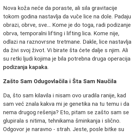
Nova koža neće da poraste, ali sila gravitacije
tokom godina nastavlja da vuče lice na dole. Padaju
obrazi, obrve, sve… Kome je do toga, radi podizanje
obrva, temporalni lifting i lifting lica. Kome nije,
odlazi na raznovrsne tretmane. Dakle, lice nastavlja
da živi svoj život. Vi birate šta ćete dalje s njim. Ali
su retki ljudi kojima je bila potrebna druga operacija
podizanja kapaka
.
Zašto Sam Odugovlačila i Šta Sam Naučila
Da, što sam kilavila i nisam ovo uradila ranije, kad
sam već znala kakva mi je genetika na tu temu i da
nema drugog rešenja? Eto, pitam se zašto sam se
glupirala s nitima, tehnikama šminkanja i slično.
Odgovor je naravno - strah. Jeste, posle bitke su