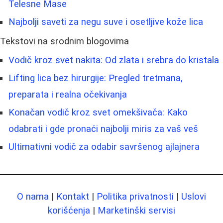
Telesne Mase
Najbolji saveti za negu suve i osetljive kože lica
Tekstovi na srodnim blogovima
Vodič kroz svet nakita: Od zlata i srebra do kristala
Lifting lica bez hirurgije: Pregled tretmana,
preparata i realna očekivanja
Konačan vodič kroz svet omekšivača: Kako
odabrati i gde pronaći najbolji miris za vaš veš
Ultimativni vodič za odabir savršenog ajlajnera
O nama
|
Kontakt
|
Politika privatnosti
|
Uslovi
korišćenja
|
Marketinški servisi