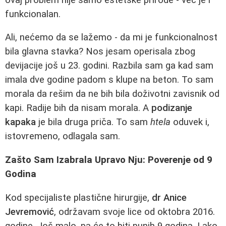
funkcionalan.
Ali, nećemo da se lažemo - da mi je funkcionalnost
bila glavna stavka? Nos jesam operisala zbog
devijacije još u 23. godini. Razbila sam ga kad sam
imala dve godine padom s klupe na beton. To sam
morala da rešim da ne bih bila doživotni zavisnik od
kapi. Radije bih da nisam morala. A
podizanje
kapaka
je bila druga priča. To sam
htela
oduvek i,
istovremeno, odlagala sam.
Zašto Sam Izabrala Upravo Nju: Poverenje od 9
Godina
Kod specijaliste plastične hirurgije,
dr Anice
Jevremović
, održavam svoje lice od oktobra 2016.
godine. Još malo, pa će to biti punih 9 godina. Lako