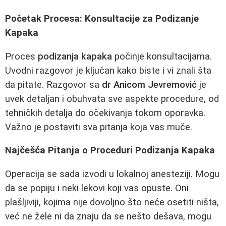
Početak Procesa: Konsultacije za Podizanje
Kapaka
Proces
podizanja kapaka
počinje konsultacijama.
Uvodni razgovor je ključan kako biste i vi znali šta
da pitate. Razgovor sa
dr Anicom Jevremović
je
uvek detaljan i obuhvata sve aspekte procedure, od
tehničkih detalja do očekivanja tokom oporavka.
Važno je postaviti sva pitanja koja vas muče.
Najčešća Pitanja o Proceduri Podizanja Kapaka
Operacija se sada izvodi u lokalnoj anesteziji. Mogu
da se popiju i neki lekovi koji vas opuste. Oni
plašljiviji, kojima nije dovoljno što neće osetiti ništa,
već ne žele ni da znaju da se nešto dešava, mogu