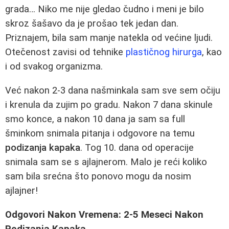
grada… Niko me nije gledao čudno i meni je bilo
skroz šašavo da je prošao tek jedan dan.
Priznajem, bila sam manje natekla od većine ljudi.
Otečenost zavisi od tehnike
plastičnog hirurga
, kao
i od svakog organizma.
Već nakon 2-3 dana našminkala sam sve sem očiju
i krenula da zujim po gradu. Nakon 7 dana skinule
smo konce, a nakon 10 dana ja sam sa full
šminkom snimala pitanja i odgovore na temu
podizanja kapaka
. Tog 10. dana od operacije
snimala sam se s ajlajnerom. Malo je reći koliko
sam bila srećna što ponovo mogu da nosim
ajlajner!
Odgovori Nakon Vremena: 2-5 Meseci Nakon
Podizanja Kapaka