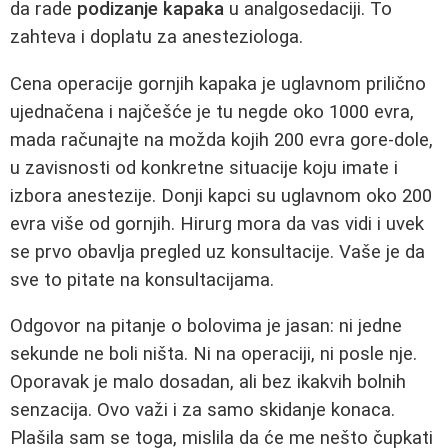
da rade
podizanje kapaka
u analgosedaciji. To
zahteva i doplatu za anesteziologa.
Cena operacije gornjih kapaka je uglavnom prilično
ujednačena i najčešće je tu negde oko 1000 evra,
mada računajte na možda kojih 200 evra gore-dole,
u zavisnosti od konkretne situacije koju imate i
izbora anestezije. Donji kapci su uglavnom oko 200
evra više od gornjih. Hirurg mora da vas vidi i uvek
se prvo obavlja pregled uz konsultacije. Vaše je da
sve to pitate na konsultacijama.
Odgovor na pitanje o bolovima je jasan: ni jedne
sekunde ne boli ništa. Ni na operaciji, ni posle nje.
Oporavak je malo dosadan, ali bez ikakvih bolnih
senzacija. Ovo važi i za samo skidanje konaca.
Plašila sam se toga, mislila da će me nešto čupkati