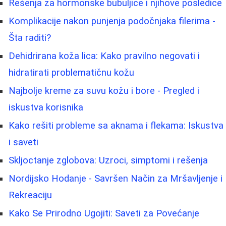
Rešenja za hormonske bubuljice i njihove posledice
Komplikacije nakon punjenja podočnjaka filerima -
Šta raditi?
Dehidrirana koža lica: Kako pravilno negovati i
hidratirati problematičnu kožu
Najbolje kreme za suvu kožu i bore - Pregled i
iskustva korisnika
Kako rešiti probleme sa aknama i flekama: Iskustva
i saveti
Skljoctanje zglobova: Uzroci, simptomi i rešenja
Nordijsko Hodanje - Savršen Način za Mršavljenje i
Rekreaciju
Kako Se Prirodno Ugojiti: Saveti za Povećanje