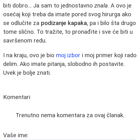
biti dobro… Ja sam to jednostavno
znala
. A ovo je
osećaj koji treba da imate pored svog hirurga ako
se odlučite za
podizanje kapaka
, pa i bilo šta drugo
tome slično. To tražite, to pronađite i sve će biti u
savršenom redu.
I na kraju, ovo je bio
moj izbor
i moj primer koji rado
delim. Ako imate pitanja, slobodno ih postavite.
Uvek je bolje znati.
Komentari
Trenutno nema komentara za ovaj članak.
Vaše ime: