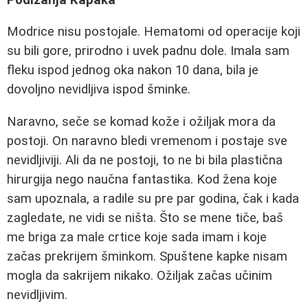
Modrice nisu postojale. Hematomi od operacije koji
su bili gore, prirodno i uvek padnu dole. Imala sam
fleku ispod jednog oka nakon 10 dana, bila je
dovoljno nevidljiva ispod šminke.
Naravno, seče se komad kože i ožiljak mora da
postoji. On naravno bledi vremenom i postaje sve
nevidljiviji. Ali da ne postoji, to ne bi bila plastična
hirurgija nego naučna fantastika. Kod žena koje
sam upoznala, a radile su pre par godina, čak i kada
zagledate, ne vidi se ništa. Što se mene tiče, baš
me briga za male crtice koje sada imam i koje
začas prekrijem šminkom. Spuštene kapke nisam
mogla da sakrijem nikako. Ožiljak začas učinim
nevidljivim.