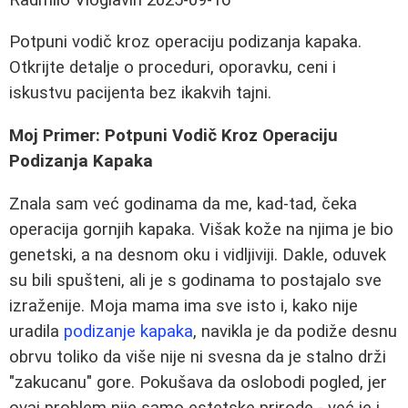
Potpuni vodič kroz operaciju podizanja kapaka.
Otkrijte detalje o proceduri, oporavku, ceni i
iskustvu pacijenta bez ikakvih tajni.
Moj Primer: Potpuni Vodič Kroz Operaciju
Podizanja Kapaka
Znala sam već godinama da me, kad-tad, čeka
operacija gornjih kapaka. Višak kože na njima je bio
genetski, a na desnom oku i vidljiviji. Dakle, oduvek
su bili spušteni, ali je s godinama to postajalo sve
izraženije. Moja mama ima sve isto i, kako nije
uradila
podizanje kapaka
, navikla je da podiže desnu
obrvu toliko da više nije ni svesna da je stalno drži
"zakucanu" gore. Pokušava da oslobodi pogled, jer
ovaj problem nije samo estetske prirode - već je i