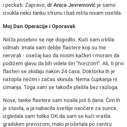
i peckati. Zapravo,
dr Anica Jevremović
je samo
izvukla neku tanku strunu i baš ništa nisam osetila.
Moj Dan Operacije i Oporavak
Ništa posebno se nije dogodilo. Kući sam otišla
odmah. Imala sam deblje flastere koji su me
nervirali - osećaj kao da nosim kačket i moram da
podižem glavu da bih videla širi "horizont". Ali, ti prvi
flasteri se skidaju nakon 24 časa. Doktorka ih je
natopila nečim i začas skinula. Nema čupkanja ni
cimanja. Toga sam se takođe plašila bez razloga.
Nove, tanke flastere sam nosila još 6 dana. Čim ih
je stavila, a ja nabacila svetlije naočare za sunce,
izgledala sam toliko OK da sam se kući vratila
gradskim prevozom, malo prošetala po centru