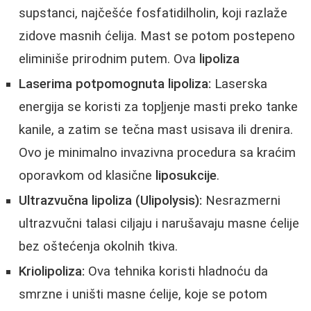
supstanci, najčešće fosfatidilholin, koji razlaže
zidove masnih ćelija. Mast se potom postepeno
eliminiše prirodnim putem. Ova
lipoliza
Laserima potpomognuta lipoliza:
Laserska
energija se koristi za topļjenje masti preko tanke
kanile, a zatim se tečna mast usisava ili drenira.
Ovo je minimalno invazivna procedura sa kraćim
oporavkom od klasične
liposukcije
.
Ultrazvučna lipoliza (Ulipolysis):
Nesrazmerni
ultrazvučni talasi ciljaju i narušavaju masne ćelije
bez oštećenja okolnih tkiva.
Kriolipoliza:
Ova tehnika koristi hladnoću da
smrzne i uništi masne ćelije, koje se potom