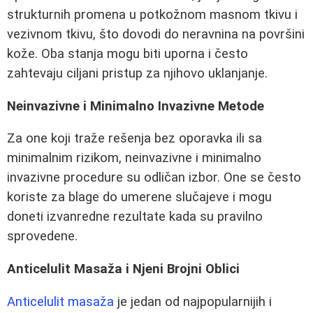
strukturnih promena u potkožnom masnom tkivu i
vezivnom tkivu, što dovodi do neravnina na površini
kože. Oba stanja mogu biti uporna i često
zahtevaju ciljani pristup za njihovo uklanjanje.
Neinvazivne i Minimalno Invazivne Metode
Za one koji traže rešenja bez oporavka ili sa
minimalnim rizikom, neinvazivne i minimalno
invazivne procedure su odličan izbor. One se često
koriste za blage do umerene slučajeve i mogu
doneti izvanredne rezultate kada su pravilno
sprovedene.
Anticelulit Masaža i Njeni Brojni Oblici
Anticelulit masaža
je jedan od najpopularnijih i