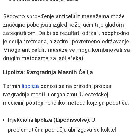
Redovno sprovđenje
anticelulit masažama
može
značajno poboljšati izgled kože, učiniti je glađom i
zategnutijom. Da bi se rezultati održali, neophodno
je serija tretmana, a zatim i povremeno održavanje.
Mnoge
anticelulit masaže
se mogu kombinovati sa
drugim metodama za jači efekat.
Lipoliza: Razgradnja Masnih Ćelija
Termin
lipoliza
odnosi se na prirodni proces
razgradnje masti u organizmu. U estetskoj
medicini, postoji nekoliko metoda koje ga podstiču:
Injekciona lipoliza (Lipodissolve):
U
problematična područja ubrizgava se koktel