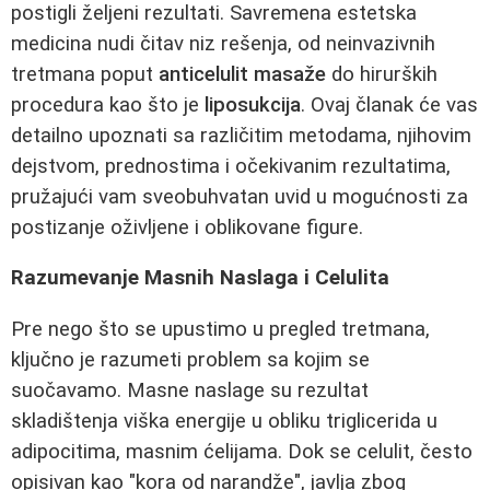
postigli željeni rezultati. Savremena estetska
medicina nudi čitav niz rešenja, od neinvazivnih
tretmana poput
anticelulit masaže
do hirurških
procedura kao što je
liposukcija
. Ovaj članak će vas
detailno upoznati sa različitim metodama, njihovim
dejstvom, prednostima i očekivanim rezultatima,
pružajući vam sveobuhvatan uvid u mogućnosti za
postizanje oživljene i oblikovane figure.
Razumevanje Masnih Naslaga i Celulita
Pre nego što se upustimo u pregled tretmana,
ključno je razumeti problem sa kojim se
suočavamo. Masne naslage su rezultat
skladištenja viška energije u obliku triglicerida u
adipocitima, masnim ćelijama. Dok se celulit, često
opisivan kao "kora od narandže", javlja zbog