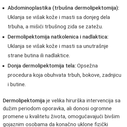
Abdominoplastika (trbušna dermolipektomija):
Uklanja se višak kože i masti sa donjeg dela
trbuha, a mišići trbušnog zida se zatežu.
Dermolipektomija natkolenica i nadlaktica:
Uklanja se višak kože i masti sa unutrašnje
strane butina ili nadlaktice.
Donja dermolipektomija tela:
Opsežna
procedura koja obuhvata trbuh, bokove, zadnjicu
i butine.
Dermolipektomija
je velika hirurška intervencija sa
dužim periodom oporavka, ali donosi ogromne
promene u kvalitetu života, omogućavajući bivšim
gojaznim osobama da konačno uklone fizički