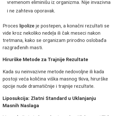
vremenom eliminišu iz organizma. Nije invazivna
i ne zahteva oporavak.
Proces
lipolize
je postepen, a konačni rezultati se
vide kroz nekoliko nedeļa ili čak meseci nakon
tretmana, kako se organizam prirodno oslobađa
razgrađenih masti.
Hirurške Metode za Trajnije Rezultate
Kada su neinvazivne metode nedovoljne ili kada
postoji veća količina viška masnog tkiva, hirurške
opcije nude dramatičnije i trajnije rezultate.
Liposukcija: Zlatni Standard u Uklanjanju
Masnih Naslaga