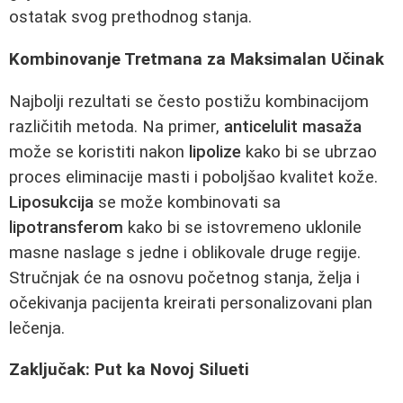
ostatak svog prethodnog stanja.
Kombinovanje Tretmana za Maksimalan Učinak
Najbolji rezultati se često postižu kombinacijom
različitih metoda. Na primer,
anticelulit masaža
može se koristiti nakon
lipolize
kako bi se ubrzao
proces eliminacije masti i poboljšao kvalitet kože.
Liposukcija
se može kombinovati sa
lipotransferom
kako bi se istovremeno uklonile
masne naslage s jedne i oblikovale druge regije.
Stručnjak će na osnovu početnog stanja, želja i
očekivanja pacijenta kreirati personalizovani plan
lečenja.
Zaključak: Put ka Novoj Silueti