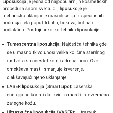
Liposukcija
je jedna od najpopularnijih kosmetičkih
procedura širom sveta. Cilj
liposukcije
je
mehaničko uklanjanje masnih ćelija iz specifičnih
područja tela poput trbuha, bokova, butina i
podlaktica. Postoji nekoliko tehnika
liposukcije
:
Tumescentna liposukcija:
Najčešća tehnika gde
se u masno tkivo unosi velika količina sterilnog
rastvora sa anestetikom i adrenalinom. Ovo
omekšava mast i smanjuje krvarenje,
olakšavajući njeno uklanjanje.
LASER liposukcija (SmartLipo):
Laserska
energija se koristi da likvidira mast i istovremeno
zategne kožu.
Ultrazvučna liposukcija (VASER):
Ultrazvuk