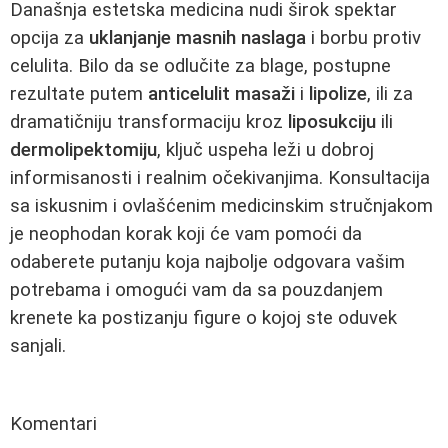
Današnja estetska medicina nudi širok spektar
opcija za
uklanjanje masnih naslaga
i borbu protiv
celulita. Bilo da se odlučite za blage, postupne
rezultate putem
anticelulit masaži
i
lipolize
, ili za
dramatičniju transformaciju kroz
liposukciju
ili
dermolipektomiju
, ključ uspeha leži u dobroj
informisanosti i realnim očekivanjima. Konsultacija
sa iskusnim i ovlašćenim medicinskim stručnjakom
je neophodan korak koji će vam pomoći da
odaberete putanju koja najbolje odgovara vašim
potrebama i omogući vam da sa pouzdanjem
krenete ka postizanju figure o kojoj ste oduvek
sanjali.
Komentari