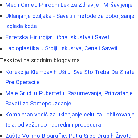
Med i Cimet: Prirodni Lek za Zdravlje i Mršavljenje
Uklanjanje oziljaka - Saveti i metode za poboljšanje
izgleda kože
Estetska Hirurgija: Lična Iskustva i Saveti
Labioplastika u Srbiji: Iskustva, Cene i Saveti
Tekstovi na srodnim blogovima
Korekcija Klempavih Ušiju: Sve Što Treba Da Znate
Pre Operacije
Male Grudi u Pubertetu: Razumevanje, Prihvatanje i
Saveti za Samopouzdanje
Kompletan vodič za uklanjanje celulita i oblikovanje
tela: od vežbi do naprednih procedura
Zašto Volimo Biografije: Put u Srce Drugih Života