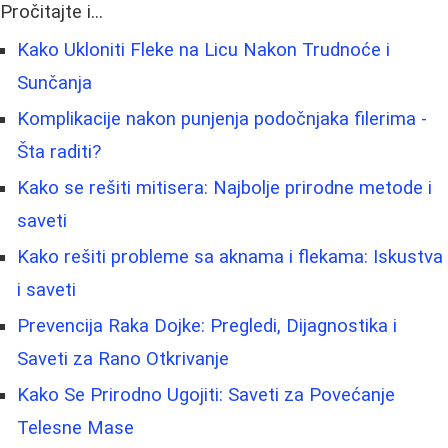
Pročitajte i...
Kako Ukloniti Fleke na Licu Nakon Trudnoće i
Sunčanja
Komplikacije nakon punjenja podočnjaka filerima -
Šta raditi?
Kako se rešiti mitisera: Najbolje prirodne metode i
saveti
Kako rešiti probleme sa aknama i flekama: Iskustva
i saveti
Prevencija Raka Dojke: Pregledi, Dijagnostika i
Saveti za Rano Otkrivanje
Kako Se Prirodno Ugojiti: Saveti za Povećanje
Telesne Mase