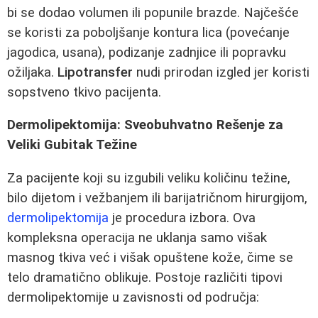
bi se dodao volumen ili popunile brazde. Najčešće
se koristi za poboljšanje kontura lica (povećanje
jagodica, usana), podizanje zadnjice ili popravku
ožiljaka.
Lipotransfer
nudi prirodan izgled jer koristi
sopstveno tkivo pacijenta.
Dermolipektomija: Sveobuhvatno Rešenje za
Veliki Gubitak Težine
Za pacijente koji su izgubili veliku količinu težine,
bilo dijetom i vežbanjem ili barijatričnom hirurgijom,
dermolipektomija
je procedura izbora. Ova
kompleksna operacija ne uklanja samo višak
masnog tkiva već i višak opuštene kože, čime se
telo dramatično oblikuje. Postoje različiti tipovi
dermolipektomije u zavisnosti od područja: