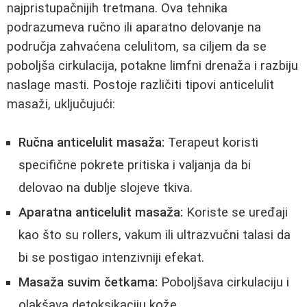
najpristupačnijih tretmana. Ova tehnika
podrazumeva ručno ili aparatno delovanje na
područja zahvaćena celulitom, sa ciljem da se
poboljša cirkulacija, potakne limfni drenaža i razbiju
naslage masti. Postoje različiti tipovi anticelulit
masaži, uključujući:
Ručna anticelulit masaža:
Terapeut koristi
specifične pokrete pritiska i valjanja da bi
delovao na dublje slojeve tkiva.
Aparatna anticelulit masaža:
Koriste se uređaji
kao što su rollers, vakum ili ultrazvučni talasi da
bi se postigao intenzivniji efekat.
Masaža suvim četkama:
Poboljšava cirkulaciju i
olakšava detoksikaciju kože.