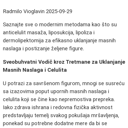
Radmilo Vioglavin
2025-09-29
Saznajte sve o modernim metodama kao što su
anticelulit masaža, liposukcija, lipoliza i
dermolipektomija za efikasno uklanjanje masnih
naslaga i postizanje željene figure.
Sveobuhvatni Vodič kroz Tretmane za Uklanjanje
Masnih Naslaga i Celulita
U potrazi za savršenom figurom, mnogi se susreću
sa izazovima poput upornih masnih naslaga i
celulita koji se čine kao nepremostiva prepreka.
Iako zdrava ishrana i redovna fizička aktivnost
predstavljaju temelj svakog pokušaja mršavljenja,
ponekad su potrebne dodatne mere da bi se