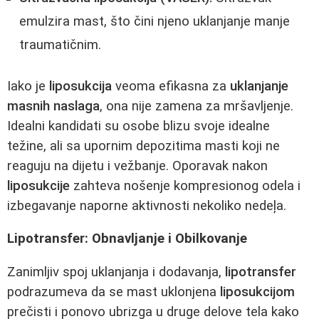
emulzira mast, što čini njeno uklanjanje manje
traumatičnim.
Iako je
liposukcija
veoma efikasna za
uklanjanje
masnih naslaga
, ona nije zamena za mršavljenje.
Idealni kandidati su osobe blizu svoje idealne
težine, ali sa upornim depozitima masti koji ne
reaguju na dijetu i vežbanje. Oporavak nakon
liposukcije
zahteva nošenje kompresionog odela i
izbegavanje naporne aktivnosti nekoliko nedeļa.
Lipotransfer: Obnavljanje i Obilkovanje
Zanimljiv spoj uklanjanja i dodavanja,
lipotransfer
podrazumeva da se mast uklonjena
liposukcijom
prečisti i ponovo ubrizga u druge delove tela kako