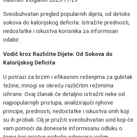
Sveobuhvatan pregled popularnih dijeta, od detoks
sokova do kalorijskog deficita. Istražite prednosti,
nedostatke i iskustva korisnika za informisan
odabir.
Vodič kroz Različite Dijete: Od Sokova do
Kalorijskog Deficita
U potrazi za brzim i efikasnim rešenjima za gubitak
težine, mnogi se okreću različitim režimima
ishrane. Ovaj članak će detaljno istražiti neke od
najpopularnijih pristupa, analizirajući njihove
principe, prednosti, nedostatke i iskustva onih koji
su ih probali. Cilj je pružiti sveobuhvatan uvid koji će
vam pomoći da donesete informisanu odluku o
tome koji pristup najbolje odgovara vašim