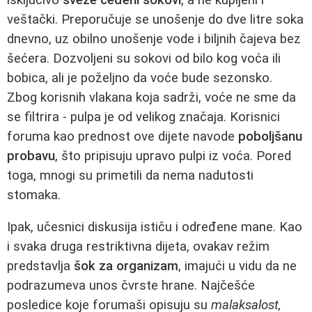
veštački. Preporučuje se unošenje do dve litre soka
dnevno, uz obilno unošenje vode i biljnih čajeva bez
šećera. Dozvoljeni su sokovi od bilo kog voća ili
bobica, ali je poželjno da voće bude sezonsko.
Zbog korisnih vlakana koja sadrži, voće ne sme da
se filtrira - pulpa je od velikog značaja. Korisnici
foruma kao prednost ove dijete navode
poboljšanu
probavu
, što pripisuju upravo pulpi iz voća. Pored
toga, mnogi su primetili da nema nadutosti
stomaka.
Ipak, učesnici diskusija ističu i određene mane. Kao
i svaka druga restriktivna dijeta, ovakav režim
predstavlja
šok za organizam
, imajući u vidu da ne
podrazumeva unos čvrste hrane. Najčešće
posledice koje forumaši opisuju su
malaksalost,