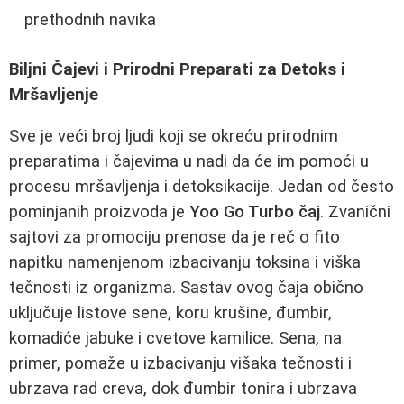
prethodnih navika
Biljni Čajevi i Prirodni Preparati za Detoks i
Mršavljenje
Sve je veći broj ljudi koji se okreću prirodnim
preparatima i čajevima u nadi da će im pomoći u
procesu mršavljenja i detoksikacije. Jedan od često
pominjanih proizvoda je
Yoo Go Turbo čaj
. Zvanični
sajtovi za promociju prenose da je reč o fito
napitku namenjenom izbacivanju toksina i viška
tečnosti iz organizma. Sastav ovog čaja obično
uključuje listove sene, koru krušine, đumbir,
komadiće jabuke i cvetove kamilice. Sena, na
primer, pomaže u izbacivanju višaka tečnosti i
ubrzava rad creva, dok đumbir tonira i ubrzava