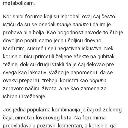
metabolizam.
Korisnici foruma koji su isprobali ovaj čaj često
ističu da su se osećali
manje naduto
i da im je
probava bila bolja. Kao pogodnost navode to što je
dovoljno popiti samo jednu šoljicu dnevno.
Međutim, susreću se i negativna iskustva. Neki
korisnici nisu primetili željene efekte na gubitak
težine, dok su drugi istakli da je čaj delovao pre
svega kao laksativ. Važno je napomenuti da se
ovakvi preparati trebaju koristiti kao
dopuna
zdravom načinu života, a ne kao zamena za
ishranu i vežbanje.
Još jedna popularna kombinacija je
čaj od zelenog
čaja, cimeta i lovorovog lista
. Na forumima
preovladavaju pozitivni komentari, a korisnici ga