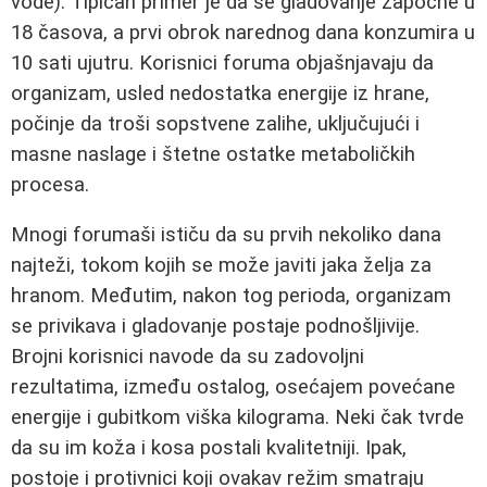
vode). Tipičan primer je da se gladovanje započne u
18 časova, a prvi obrok narednog dana konzumira u
10 sati ujutru. Korisnici foruma objašnjavaju da
organizam, usled nedostatka energije iz hrane,
počinje da troši sopstvene zalihe, uključujući i
masne naslage i štetne ostatke metaboličkih
procesa.
Mnogi forumaši ističu da su prvih nekoliko dana
najteži, tokom kojih se može javiti jaka želja za
hranom. Međutim, nakon tog perioda, organizam
se privikava i gladovanje postaje podnošljivije.
Brojni korisnici navode da su zadovoljni
rezultatima, između ostalog, osećajem povećane
energije i gubitkom viška kilograma. Neki čak tvrde
da su im koža i kosa postali kvalitetniji. Ipak,
postoje i protivnici koji ovakav režim smatraju