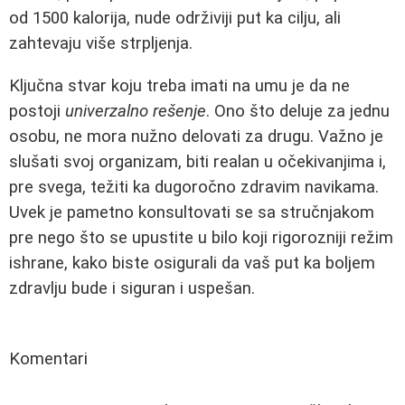
od 1500 kalorija, nude održiviji put ka cilju, ali
zahtevaju više strpljenja.
Ključna stvar koju treba imati na umu je da ne
postoji
univerzalno rešenje
. Ono što deluje za jednu
osobu, ne mora nužno delovati za drugu. Važno je
slušati svoj organizam, biti realan u očekivanjima i,
pre svega, težiti ka dugoročno zdravim navikama.
Uvek je pametno konsultovati se sa stručnjakom
pre nego što se upustite u bilo koji rigorozniji režim
ishrane, kako biste osigurali da vaš put ka boljem
zdravlju bude i siguran i uspešan.
Komentari