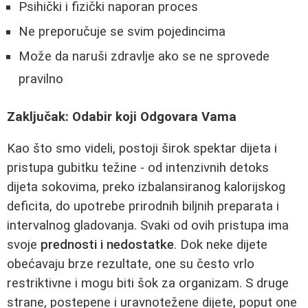
Psihički i fizički naporan proces
Ne preporučuje se svim pojedincima
Može da naruši zdravlje ako se ne sprovede
pravilno
Zaključak: Odabir koji Odgovara Vama
Kao što smo videli, postoji širok spektar dijeta i
pristupa gubitku težine - od intenzivnih detoks
dijeta sokovima, preko izbalansiranog kalorijskog
deficita, do upotrebe prirodnih biljnih preparata i
intervalnog gladovanja. Svaki od ovih pristupa ima
svoje
prednosti i nedostatke
. Dok neke dijete
obećavaju brze rezultate, one su često vrlo
restriktivne i mogu biti šok za organizam. S druge
strane, postepene i uravnotežene dijete, poput one