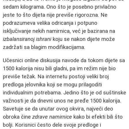
sedam kilograma. Ono što je posebno privlačno
jeste to što dijeta nije previše rigorozna. Ne
podrazumeva velika odricanja i potpuno
isključivanje nekih namirnica, već je bazirana na
izbalansiranoj ishrani
koju se nakon dijete može
zadržati sa blagim modifikacijama.
Učesnici online diskusija navode da tokom dijete sa
1500 kalorija nisu bili gladni, pa im režim nije bio
previše težak. Na internetu postoji veliki broj
predloga jelovnika koji se mogu prilagoditi
individualnim potrebama. Jedino što je od suštinske
važnosti je da dnevni unos ne pređe 1500 kalorija.
Savetuje se da unutar ovog okvira, najveći deo
obroka čine
zdrave namirnice
kako bi efekti bili što
bolji. Korisnici često dele svoje predloge i