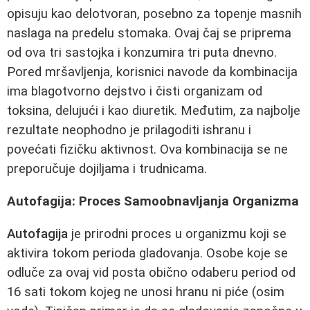
opisuju kao delotvoran, posebno za topenje masnih
naslaga na predelu stomaka. Ovaj čaj se priprema
od ova tri sastojka i konzumira tri puta dnevno.
Pored mršavljenja, korisnici navode da kombinacija
ima blagotvorno dejstvo i čisti organizam od
toksina, delujući i kao diuretik. Međutim, za najbolje
rezultate neophodno je prilagoditi ishranu i
povećati fizičku aktivnost. Ova kombinacija se ne
preporučuje dojiljama i trudnicama.
Autofagija: Proces Samoobnavljanja Organizma
Autofagija
je prirodni proces u organizmu koji se
aktivira tokom perioda gladovanja. Osobe koje se
odluče za ovaj vid posta obično odaberu period od
16 sati tokom kojeg ne unosi hranu ni piće (osim