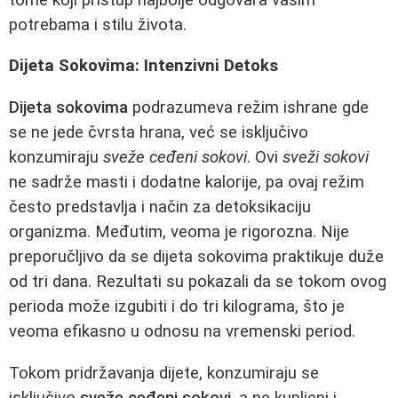
potrebama i stilu života.
Dijeta Sokovima: Intenzivni Detoks
Dijeta sokovima
podrazumeva režim ishrane gde
se ne jede čvrsta hrana, već se isključivo
konzumiraju
sveže ceđeni sokovi
. Ovi
sveži sokovi
ne sadrže masti i dodatne kalorije, pa ovaj režim
često predstavlja i način za detoksikaciju
organizma. Međutim, veoma je rigorozna. Nije
preporučljivo da se dijeta sokovima praktikuje duže
od tri dana. Rezultati su pokazali da se tokom ovog
perioda može izgubiti i do tri kilograma, što je
veoma efikasno u odnosu na vremenski period.
Tokom pridržavanja dijete, konzumiraju se
isključivo
sveže ceđeni sokovi
, a ne kupljeni i