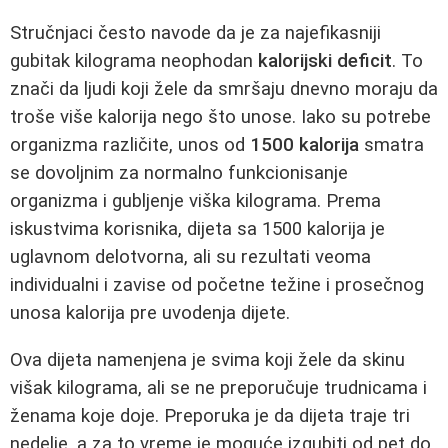
Stručnjaci često navode da je za najefikasniji
gubitak kilograma neophodan
kalorijski deficit
. To
znači da ljudi koji žele da smršaju dnevno moraju da
troše više kalorija nego što unose. Iako su potrebe
organizma različite, unos od
1500 kalorija
smatra
se dovoljnim za normalno funkcionisanje
organizma i gubljenje viška kilograma. Prema
iskustvima korisnika, dijeta sa 1500 kalorija je
uglavnom delotvorna, ali su rezultati veoma
individualni i zavise od početne težine i prosečnog
unosa kalorija pre uvodenja dijete.
Ova dijeta namenjena je svima koji žele da skinu
višak kilograma, ali se ne preporučuje trudnicama i
ženama koje doje. Preporuka je da dijeta traje tri
nedelje, a za to vreme je moguće izgubiti od pet do