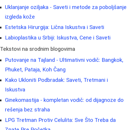
Uklanjanje oziljaka - Saveti i metode za poboljšanje
izgleda kože
Estetska Hirurgija: Lična Iskustva i Saveti
Labioplastika u Srbiji: Iskustva, Cene i Saveti
Tekstovi na srodnim blogovima
Putovanje na Tajland - Ultimativni vodič: Bangkok,
Phuket, Pataja, Koh Čang
Kako Ukloniti Podbradak: Saveti, Tretmani i
Iskustva
Ginekomastija - kompletan vodič: od dijagnoze do
rešenja bez straha
LPG Tretman Protiv Celulita: Sve Što Treba da
Znate Pre Početka