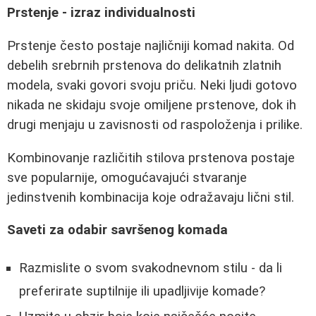
Prstenje - izraz individualnosti
Prstenje često postaje najličniji komad nakita. Od
debelih srebrnih prstenova do delikatnih zlatnih
modela, svaki govori svoju priču. Neki ljudi gotovo
nikada ne skidaju svoje omiljene prstenove, dok ih
drugi menjaju u zavisnosti od raspoloženja i prilike.
Kombinovanje različitih stilova prstenova postaje
sve popularnije, omogućavajući stvaranje
jedinstvenih kombinacija koje odražavaju lični stil.
Saveti za odabir savršenog komada
Razmislite o svom svakodnevnom stilu - da li
preferirate suptilnije ili upadljivije komade?