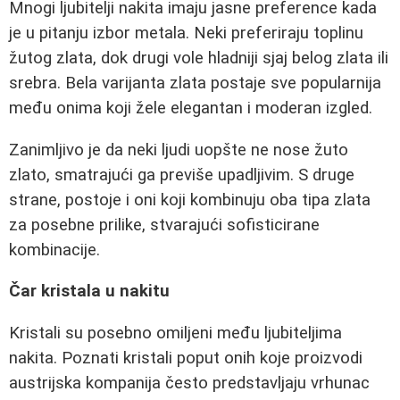
Mnogi ljubitelji nakita imaju jasne preference kada
je u pitanju izbor metala. Neki preferiraju toplinu
žutog zlata, dok drugi vole hladniji sjaj belog zlata ili
srebra. Bela varijanta zlata postaje sve popularnija
među onima koji žele elegantan i moderan izgled.
Zanimljivo je da neki ljudi uopšte ne nose žuto
zlato, smatrajući ga previše upadljivim. S druge
strane, postoje i oni koji kombinuju oba tipa zlata
za posebne prilike, stvarajući sofisticirane
kombinacije.
Čar kristala u nakitu
Kristali su posebno omiljeni među ljubiteljima
nakita. Poznati kristali poput onih koje proizvodi
austrijska kompanija često predstavljaju vrhunac