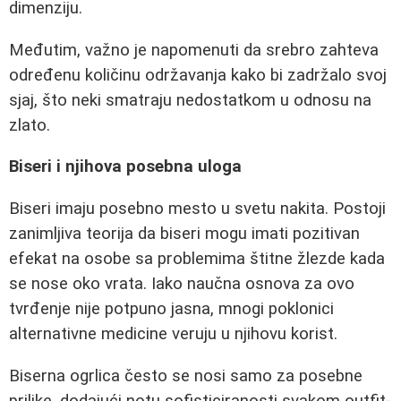
dimenziju.
Međutim, važno je napomenuti da srebro zahteva
određenu količinu održavanja kako bi zadržalo svoj
sjaj, što neki smatraju nedostatkom u odnosu na
zlato.
Biseri i njihova posebna uloga
Biseri imaju posebno mesto u svetu nakita. Postoji
zanimljiva teorija da biseri mogu imati pozitivan
efekat na osobe sa problemima štitne žlezde kada
se nose oko vrata. Iako naučna osnova za ovo
tvrđenje nije potpuno jasna, mnogi poklonici
alternativne medicine veruju u njihovu korist.
Biserna ogrlica često se nosi samo za posebne
prilike, dodajući notu sofisticiranosti svakom outfit-