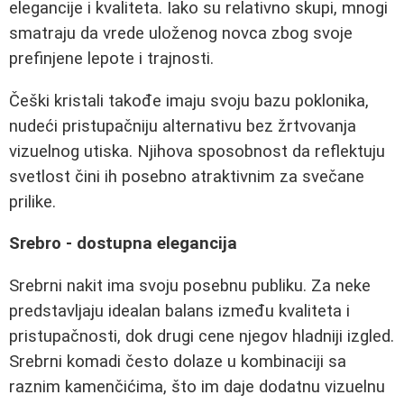
elegancije i kvaliteta. Iako su relativno skupi, mnogi
smatraju da vrede uloženog novca zbog svoje
prefinjene lepote i trajnosti.
Češki kristali takođe imaju svoju bazu poklonika,
nudeći pristupačniju alternativu bez žrtvovanja
vizuelnog utiska. Njihova sposobnost da reflektuju
svetlost čini ih posebno atraktivnim za svečane
prilike.
Srebro - dostupna elegancija
Srebrni nakit ima svoju posebnu publiku. Za neke
predstavljaju idealan balans između kvaliteta i
pristupačnosti, dok drugi cene njegov hladniji izgled.
Srebrni komadi često dolaze u kombinaciji sa
raznim kamenčićima, što im daje dodatnu vizuelnu