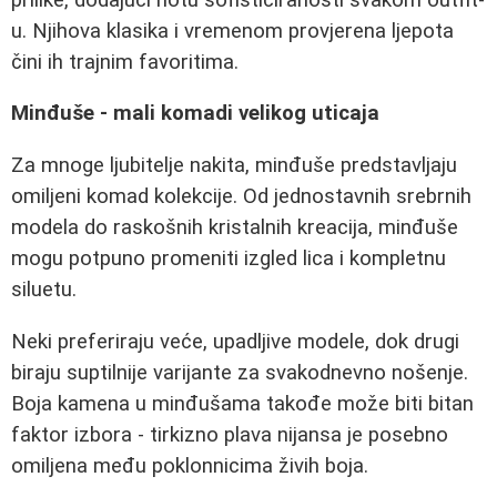
u. Njihova klasika i vremenom provjerena ljepota
čini ih trajnim favoritima.
Minđuše - mali komadi velikog uticaja
Za mnoge ljubitelje nakita, minđuše predstavljaju
omiljeni komad kolekcije. Od jednostavnih srebrnih
modela do raskošnih kristalnih kreacija, minđuše
mogu potpuno promeniti izgled lica i kompletnu
siluetu.
Neki preferiraju veće, upadljive modele, dok drugi
biraju suptilnije varijante za svakodnevno nošenje.
Boja kamena u minđušama takođe može biti bitan
faktor izbora - tirkizno plava nijansa je posebno
omiljena među poklonnicima živih boja.