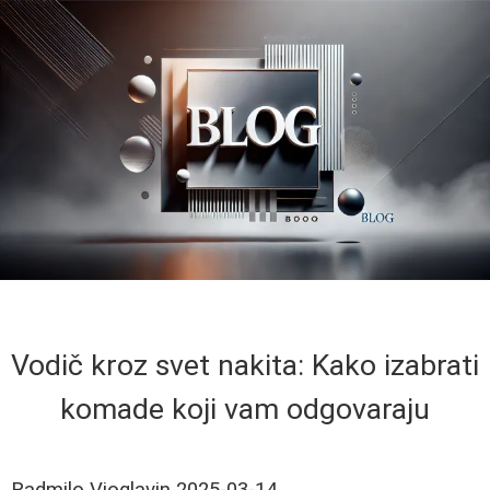
Vodič kroz svet nakita: Kako izabrati
komade koji vam odgovaraju
Radmilo Vioglavin
2025-03-14