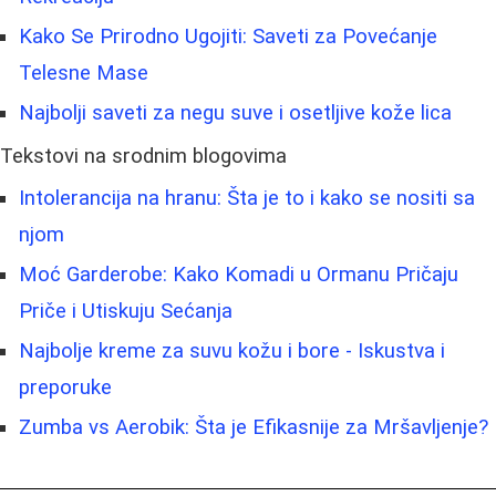
Kako Se Prirodno Ugojiti: Saveti za Povećanje
Telesne Mase
Najbolji saveti za negu suve i osetljive kože lica
Tekstovi na srodnim blogovima
Intolerancija na hranu: Šta je to i kako se nositi sa
njom
Moć Garderobe: Kako Komadi u Ormanu Pričaju
Priče i Utiskuju Sećanja
Najbolje kreme za suvu kožu i bore - Iskustva i
preporuke
Zumba vs Aerobik: Šta je Efikasnije za Mršavljenje?