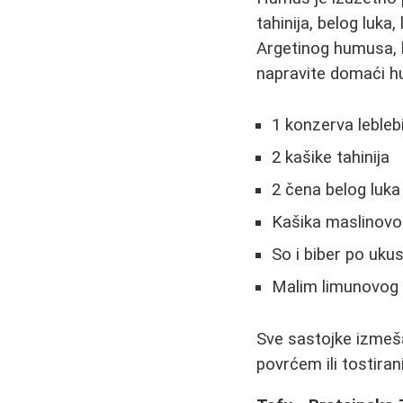
tahinija, belog luka
Argetinog humusa, ko
napravite domaći h
1 konzerva leblebij
2 kašike tahinija
2 čena belog luka
Kašika maslinovog
So i biber po uku
Malim limunovog
Sve sastojke izmeša
povrćem ili tostira