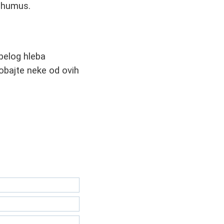
u humus.
belog hleba
robajte neke od ovih