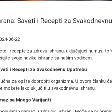
hrana: Saveti i Recepti za Svakodnevn
024-06-22
ete i recepte za zdravu ishranu, uključujući humus, tof
šajte svoje navike ishrane sa našim vodičem.
aveti i Recepti za Svakodnevnu Upotrebu
ljučna za opšte dobrobiti organizma. U ovom članku će
je možete lako uključiti u svakodnevnu ishranu.
maz sa Mnogo Varijanti
opularan namaz u zdravijoj ishrani. Može se pripremiti