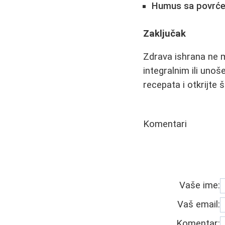
Humus sa povrć
Zaključak
Zdrava ishrana ne 
integralnim ili unoš
recepata i otkrijte
Komentari
Vaše ime:
Vaš email:
Komentar: