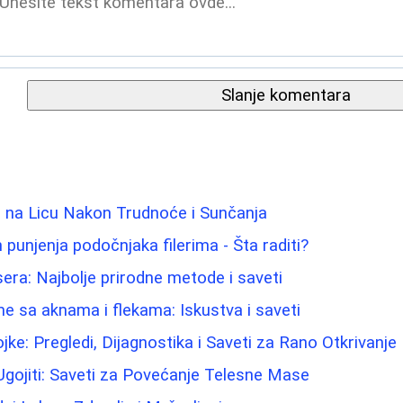
Slanje komentara
e na Licu Nakon Trudnoće i Sunčanja
punjenja podočnjaka filerima - Šta raditi?
sera: Najbolje prirodne metode i saveti
me sa aknama i flekama: Iskustva i saveti
ke: Pregledi, Dijagnostika i Saveti za Rano Otkrivanje
gojiti: Saveti za Povećanje Telesne Mase