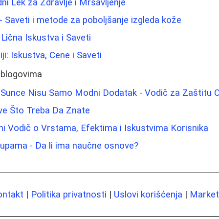
ni Lek za Zdravlje i Mršavljenje
 - Saveti i metode za poboljšanje izgleda kože
 Lična Iskustva i Saveti
ji: Iskustva, Cene i Saveti
 blogovima
Sunce Nisu Samo Modni Dodatak - Vodič za Zaštitu O
Sve Što Treba Da Znate
i Vodič o Vrstama, Efektima i Iskustvima Korisnika
rupama - Da li ima naučne osnove?
ontakt
|
Politika privatnosti
|
Uslovi korišćenja
|
Marketi