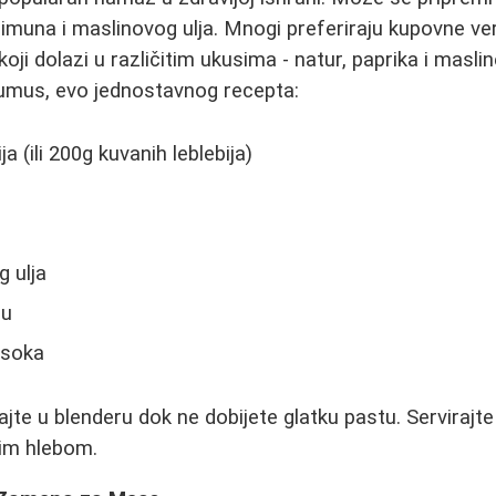
, limuna i maslinovog ulja. Mnogi preferiraju kupovne ve
ji dolazi u različitim ukusima - natur, paprika i maslin
umus, evo jednostavnog recepta:
a (ili 200g kuvanih leblebija)
 ulja
su
 soka
jte u blenderu dok ne dobijete glatku pastu. Servirajt
nim hlebom.