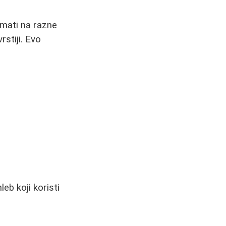
emati na razne
rstiji. Evo
eb koji koristi