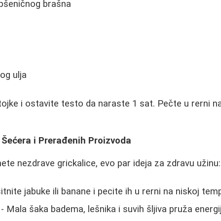
 pšeničnog brašna
og ulja
jke i ostavite testo da naraste 1 sat. Pečte u rerni 
 Šećera i Prerađenih Proizvoda
ete nezdrave grickalice, evo par ideja za zdravu užinu:
sitnite jabuke ili banane i pecite ih u rerni na niskoj tem
- Mala šaka badema, lešnika i suvih šljiva pruža energi