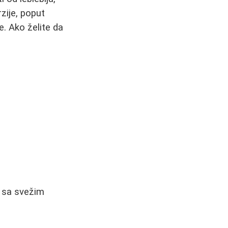
rzije, poput
e. Ako želite da
e sa svežim