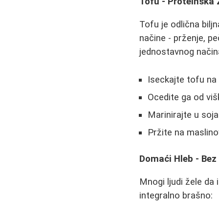
Tofu - Proteinsk
Tofu je odlična bil
načine - prženje, pe
jednostavnog način
Iseckajte tofu na
Ocedite ga od viš
Marinirajte u soja 
Pržite na maslin
Domaći Hleb - Bez
Mnogi ljudi žele da 
integralno brašno: