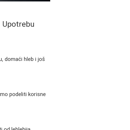
u Upotrebu
u, domaći hleb i još
mo podeliti korisne
 od leblebija,