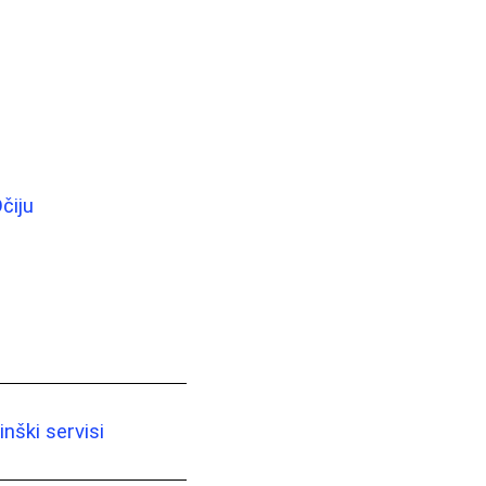
čiju
nški servisi