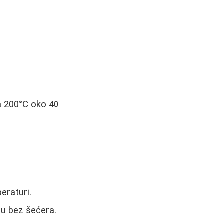
na 200°C oko 40
peraturi.
ju bez šećera.