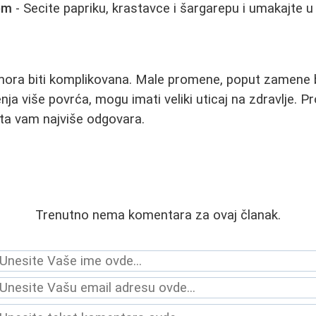
em
- Secite papriku, krastavce i šargarepu i umakajte 
mora biti komplikovana. Male promene, poput zamene 
enja više povrća, mogu imati veliki uticaj na zdravlje. P
 šta vam najviše odgovara.
Trenutno nema komentara za ovaj članak.