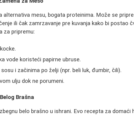
a Zamena za Meso
jna alternativa mesu, bogata proteinima. Može se pripr
čenje ili čak zamrzavanje pre kuvanja kako bi postao čv
a za pripremu:
 kocke.
ka vode koristeći papirne ubruse.
sosu i začinima po želji (npr. beli luk, đumbir, čili).
ovom ulju dok ne porumeni.
 Belog Brašna
izbegnu belo brašno u ishrani. Evo recepta za domaći hl