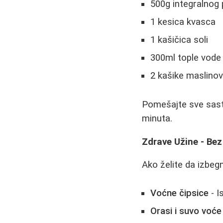
500g integralnog
1 kesica kvasca
1 kašičica soli
300ml tople vode
2 kašike maslinov
Pomešajte sve sasto
minuta.
Zdrave Užine - Bez
Ako želite da izbegn
Voćne čipsice
- I
Orasi i suvo voće