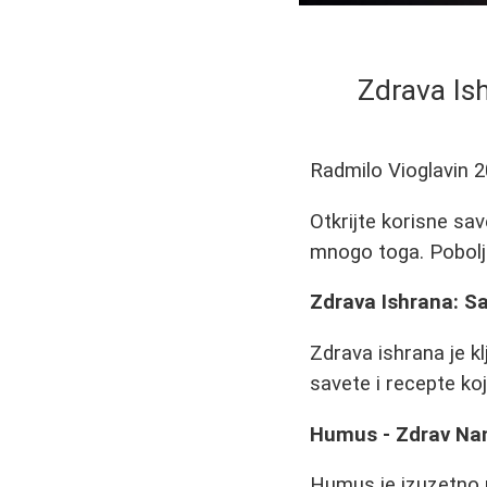
Zdrava Is
Radmilo Vioglavin
2
Otkrijte korisne sav
mnogo toga. Pobolj
Zdrava Ishrana: S
Zdrava ishrana je k
savete i recepte ko
Humus - Zdrav Na
Humus je izuzetno p