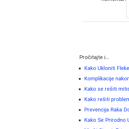
Pročitajte i...
Kako Ukloniti Flek
Komplikacije nakon 
Kako se rešiti miti
Kako rešiti proble
Prevencija Raka Doj
Kako Se Prirodno U