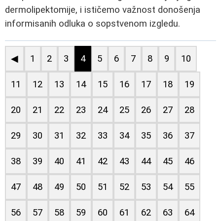
dermolipektomije, i ističemo važnost donošenja
informisanih odluka o sopstvenom izgledu.
◀
1
2
3
4
5
6
7
8
9
10
11
12
13
14
15
16
17
18
19
20
21
22
23
24
25
26
27
28
29
30
31
32
33
34
35
36
37
38
39
40
41
42
43
44
45
46
47
48
49
50
51
52
53
54
55
56
57
58
59
60
61
62
63
64