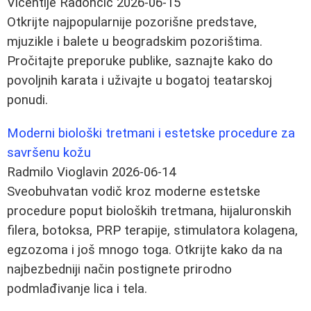
Vićentije Radončić
2026-06-15
Otkrijte najpopularnije pozorišne predstave,
mjuzikle i balete u beogradskim pozorištima.
Pročitajte preporuke publike, saznajte kako do
povoljnih karata i uživajte u bogatoj teatarskoj
ponudi.
Moderni biološki tretmani i estetske procedure za
savršenu kožu
Radmilo Vioglavin
2026-06-14
Sveobuhvatan vodič kroz moderne estetske
procedure poput bioloških tretmana, hijaluronskih
filera, botoksa, PRP terapije, stimulatora kolagena,
egzozoma i još mnogo toga. Otkrijte kako da na
najbezbedniji način postignete prirodno
podmlađivanje lica i tela.