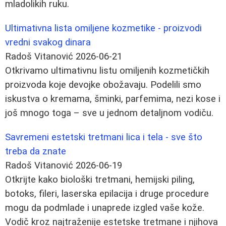
mladolikih ruku.
Ultimativna lista omiljene kozmetike - proizvodi
vredni svakog dinara
Radoš Vitanović
2026-06-21
Otkrivamo ultimativnu listu omiljenih kozmetičkih
proizvoda koje devojke obožavaju. Podelili smo
iskustva o kremama, šminki, parfemima, nezi kose i
još mnogo toga – sve u jednom detaljnom vodiču.
Savremeni estetski tretmani lica i tela - sve što
treba da znate
Radoš Vitanović
2026-06-19
Otkrijte kako biološki tretmani, hemijski piling,
botoks, fileri, laserska epilacija i druge procedure
mogu da podmlade i unaprede izgled vaše kože.
Vodič kroz najtraženije estetske tretmane i njihova