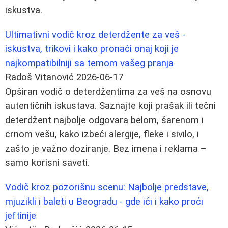
iskustva.
Ultimativni vodič kroz deterdžente za veš -
iskustva, trikovi i kako pronaći onaj koji je
najkompatibilniji sa temom vašeg pranja
Radoš Vitanović
2026-06-17
Opširan vodič o deterdžentima za veš na osnovu
autentičnih iskustava. Saznajte koji prašak ili tečni
deterdžent najbolje odgovara belom, šarenom i
crnom vešu, kako izbeći alergije, fleke i sivilo, i
zašto je važno doziranje. Bez imena i reklama –
samo korisni saveti.
Vodič kroz pozorišnu scenu: Najbolje predstave,
mjuzikli i baleti u Beogradu - gde ići i kako proći
jeftinije