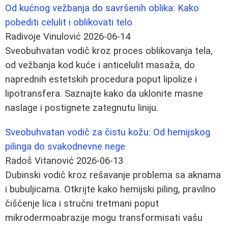
Od kućnog vežbanja do savršenih oblika: Kako
pobediti celulit i oblikovati telo
Radivoje Vinulović
2026-06-14
Sveobuhvatan vodič kroz proces oblikovanja tela,
od vežbanja kod kuće i anticelulit masaža, do
naprednih estetskih procedura poput lipolize i
lipotransfera. Saznajte kako da uklonite masne
naslage i postignete zategnutu liniju.
Sveobuhvatan vodič za čistu kožu: Od hemijskog
pilinga do svakodnevne nege
Radoš Vitanović
2026-06-13
Dubinski vodič kroz rešavanje problema sa aknama
i bubuljicama. Otkrijte kako hemijski piling, pravilno
čišćenje lica i stručni tretmani poput
mikrodermoabrazije mogu transformisati vašu