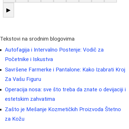
▶
Tekstovi na srodnim blogovima
Autofagija i Intervalno Postenje: Vodič za
Početnike i Iskustva
Savršene Farmerke i Pantalone: Kako Izabrati Kroj
Za Vašu Figuru
Operacija nosa: sve što treba da znate o devijaciji i
estetskim zahvatima
Zašto je Mešanje Kozmetičkih Proizvoda Štetno
za Kožu