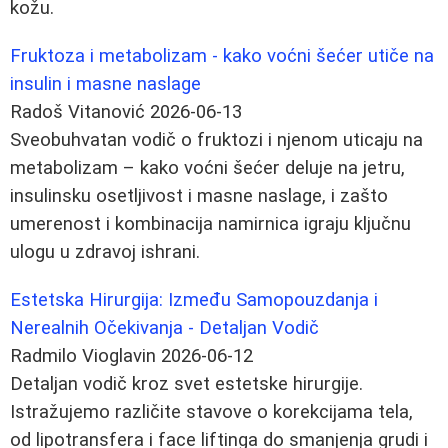
kožu.
Fruktoza i metabolizam - kako voćni šećer utiče na
insulin i masne naslage
Radoš Vitanović
2026-06-13
Sveobuhvatan vodič o fruktozi i njenom uticaju na
metabolizam – kako voćni šećer deluje na jetru,
insulinsku osetljivost i masne naslage, i zašto
umerenost i kombinacija namirnica igraju ključnu
ulogu u zdravoj ishrani.
Estetska Hirurgija: Između Samopouzdanja i
Nerealnih Očekivanja - Detaljan Vodič
Radmilo Vioglavin
2026-06-12
Detaljan vodič kroz svet estetske hirurgije.
Istražujemo različite stavove o korekcijama tela,
od lipotransfera i face liftinga do smanjenja grudi i