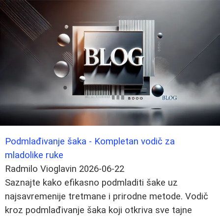
Podmlađivanje šaka - Kompletan vodič za
mladolike ruke
Radmilo Vioglavin
2026-06-22
Saznajte kako efikasno podmladiti šake uz
najsavremenije tretmane i prirodne metode. Vodič
kroz podmlađivanje šaka koji otkriva sve tajne