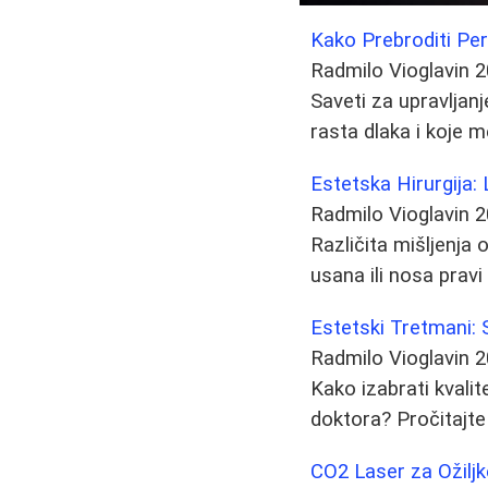
Kako Prebroditi Per
Radmilo Vioglavin
2
Saveti za upravljan
rasta dlaka i koje m
Estetska Hirurgija: 
Radmilo Vioglavin
2
Različita mišljenja o
usana ili nosa pravi
Estetski Tretmani: 
Radmilo Vioglavin
2
Kako izabrati kvalit
doktora? Pročitajte
CO2 Laser za Ožiljk