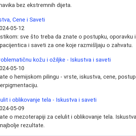
navika bez ekstremnih dijeta.
stva, Cene i Saveti
024-05-12
astikom: sve što treba da znate o postupku, oporavku i
acijentica i saveti za one koje razmišljaju o zahvatu.
roblematičnu kožu i ožiljke - Iskustva i saveti
024-05-10
ate o hemijskom pilingu - vrste, iskustva, cene, postup
iperpigmentaciju.
lit i oblikovanje tela - Iskustva i saveti
024-05-09
te o mezoterapiji za celulit i oblikovanje tela. Iskustva
 najbolje rezultate.