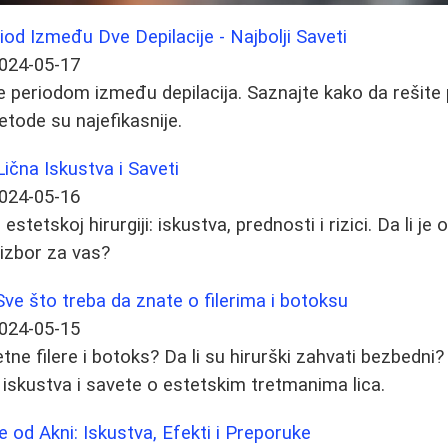
iod Između Dve Depilacije - Najbolji Saveti
024-05-17
je periodom između depilacija. Saznajte kako da rešit
etode su najefikasnije.
Lična Iskustva i Saveti
024-05-16
 estetskoj hirurgiji: iskustva, prednosti i rizici. Da li je 
 izbor za vas?
Sve što treba da znate o filerima i botoksu
024-05-15
etne filere i botoks? Da li su hirurški zahvati bezbedni? 
 iskustva i savete o estetskim tretmanima lica.
e od Akni: Iskustva, Efekti i Preporuke