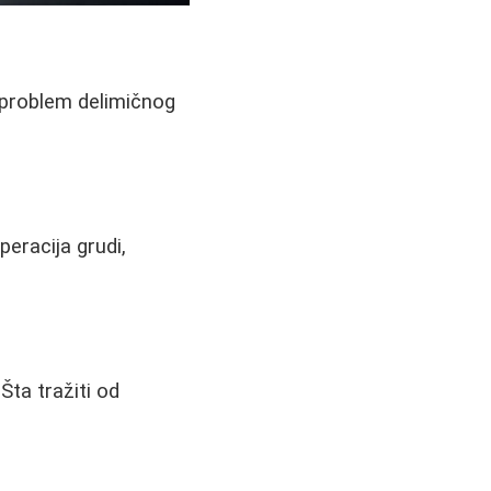
e problem delimičnog
operacija grudi,
Šta tražiti od