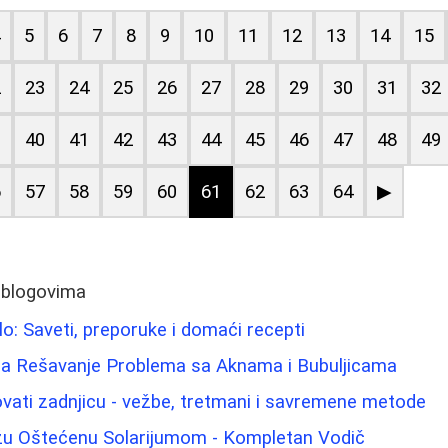
4
5
6
7
8
9
10
11
12
13
14
15
2
23
24
25
26
27
28
29
30
31
32
9
40
41
42
43
44
45
46
47
48
49
6
57
58
59
60
61
62
63
64
▶
 blogovima
telo: Saveti, preporuke i domaći recepti
a Rešavanje Problema sa Aknama i Bubuljicama
kovati zadnjicu - vežbe, tretmani i savremene metode
žu Oštećenu Solarijumom - Kompletan Vodič