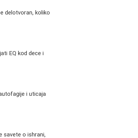
je delotvoran, koliko
jati EQ kod dece i
utofagije i uticaja
 savete o ishrani,