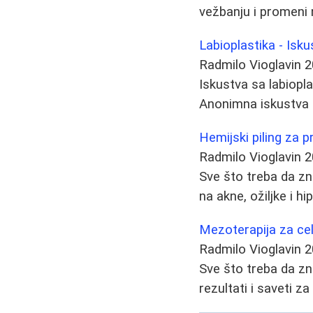
vežbanju i promeni 
Labioplastika - Isku
Radmilo Vioglavin
2
Iskustva sa labiopl
Anonimna iskustva p
Hemijski piling za p
Radmilo Vioglavin
2
Sve što treba da zn
na akne, ožiljke i h
Mezoterapija za celu
Radmilo Vioglavin
2
Sve što treba da zna
rezultati i saveti za