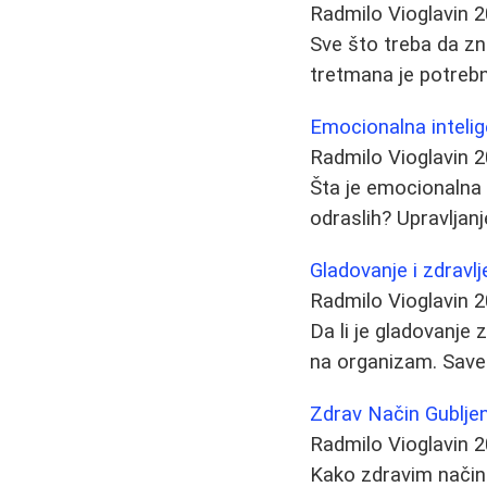
Radmilo Vioglavin
2
Sve što treba da zna
tretmana je potrebn
Emocionalna intelige
Radmilo Vioglavin
2
Šta je emocionalna i
odraslih? Upravljan
Gladovanje i zdrav
Radmilo Vioglavin
2
Da li je gladovanje 
na organizam. Savet
Zdrav Način Gubljen
Radmilo Vioglavin
2
Kako zdravim načino