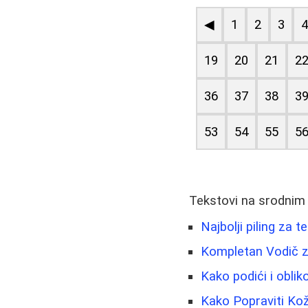
◀
1
2
3
19
20
21
2
36
37
38
3
53
54
55
5
Tekstovi na srodnim
Najbolji piling za 
Kompletan Vodič z
Kako podići i obli
Kako Popraviti Ko