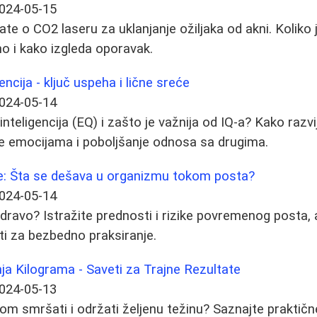
024-05-15
te o CO2 laseru za uklanjanje ožiljaka od akni. Koliko 
o i kako izgleda oporavak.
ncija - ključ uspeha i lične sreće
024-05-14
nteligencija (EQ) i zašto je važnija od IQ-a? Kako razvi
je emocijama i poboljšanje odnosa sa drugima.
lje: Šta se dešava u organizmu tokom posta?
024-05-14
zdravo? Istražite prednosti i rizike povremenog posta, a
i za bezbedno praksiranje.
ja Kilograma - Saveti za Trajne Rezultate
024-05-13
m smršati i održati željenu težinu? Saznajte praktične