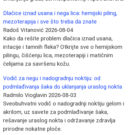
Dlačice iznad usana i nega lica: hemijski piling,
mezoterapija i sve što treba da znate
Radoš Vitanović
2026-08-04
Kako da rešite problem dlačica iznad usana,
iritacije i tamnih fleka? Otkrijte sve o hemijskom
pilingu, čišćenju lica, mezoterapiji i matičnim
ćelijama za savršenu kožu.
Vodič za negu i nadogradnju noktiju: od
podmlađivanja šaka do uklanjanja uraslog nokta
Radmilo Vioglavin
2026-08-03
Sveobuhvatni vodič o nadogradnji noktiju gelom i
akrilom, uz savete za podmlađivanje šaka,
rešavanje uraslog nokta i održavanje zdravlja
prirodne nokatne ploče.