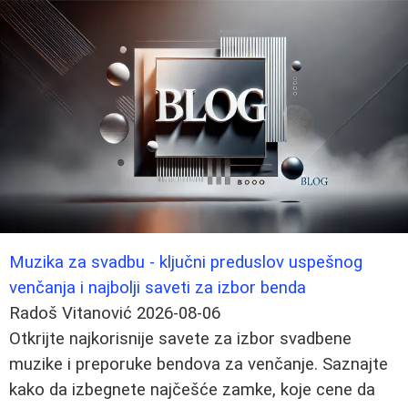
Muzika za svadbu - ključni preduslov uspešnog
venčanja i najbolji saveti za izbor benda
Radoš Vitanović
2026-08-06
Otkrijte najkorisnije savete za izbor svadbene
muzike i preporuke bendova za venčanje. Saznajte
kako da izbegnete najčešće zamke, koje cene da