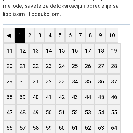
metode, savete za detoksikaciju i poređenje sa
lipolizom i liposukcijom.
◀
1
2
3
4
5
6
7
8
9
10
11
12
13
14
15
16
17
18
19
20
21
22
23
24
25
26
27
28
29
30
31
32
33
34
35
36
37
38
39
40
41
42
43
44
45
46
47
48
49
50
51
52
53
54
55
56
57
58
59
60
61
62
63
64