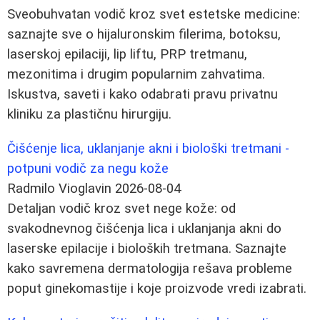
Sveobuhvatan vodič kroz svet estetske medicine:
saznajte sve o hijaluronskim filerima, botoksu,
laserskoj epilaciji, lip liftu, PRP tretmanu,
mezonitima i drugim popularnim zahvatima.
Iskustva, saveti i kako odabrati pravu privatnu
kliniku za plastičnu hirurgiju.
Čišćenje lica, uklanjanje akni i biološki tretmani -
potpuni vodič za negu kože
Radmilo Vioglavin
2026-08-04
Detaljan vodič kroz svet nege kože: od
svakodnevnog čišćenja lica i uklanjanja akni do
laserske epilacije i bioloških tretmana. Saznajte
kako savremena dermatologija rešava probleme
poput ginekomastije i koje proizvode vredi izabrati.