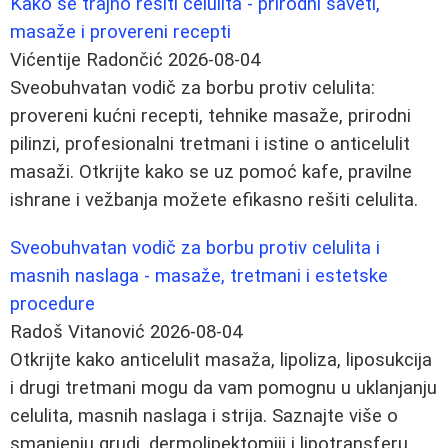
Kako se trajno rešiti celulita - prirodni saveti,
masaže i provereni recepti
Vićentije Radončić
2026-08-04
Sveobuhvatan vodič za borbu protiv celulita:
provereni kućni recepti, tehnike masaže, prirodni
pilinzi, profesionalni tretmani i istine o anticelulit
masaži. Otkrijte kako se uz pomoć kafe, pravilne
ishrane i vežbanja možete efikasno rešiti celulita.
Sveobuhvatan vodič za borbu protiv celulita i
masnih naslaga - masaže, tretmani i estetske
procedure
Radoš Vitanović
2026-08-04
Otkrijte kako anticelulit masaža, lipoliza, liposukcija
i drugi tretmani mogu da vam pomognu u uklanjanju
celulita, masnih naslaga i strija. Saznajte više o
smanjenju grudi, dermolipektomiji i lipotransferu.