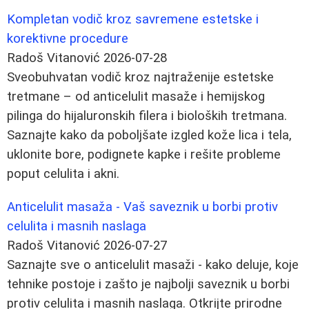
Kompletan vodič kroz savremene estetske i
korektivne procedure
Radoš Vitanović
2026-07-28
Sveobuhvatan vodič kroz najtraženije estetske
tretmane – od anticelulit masaže i hemijskog
pilinga do hijaluronskih filera i bioloških tretmana.
Saznajte kako da poboljšate izgled kože lica i tela,
uklonite bore, podignete kapke i rešite probleme
poput celulita i akni.
Anticelulit masaža - Vaš saveznik u borbi protiv
celulita i masnih naslaga
Radoš Vitanović
2026-07-27
Saznajte sve o anticelulit masaži - kako deluje, koje
tehnike postoje i zašto je najbolji saveznik u borbi
protiv celulita i masnih naslaga. Otkrijte prirodne