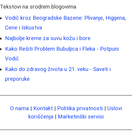
Tekstovi na srodnim blogovima
Vodič kroz Beogradske Bazene: Plivanje, Higijena,
Cene i Iskustva
Najbolje kreme za suvu kožu i bore
Kako Rešiti Problem Bubuljica i Fleka - Potpuni
Vodič
Kako do zdravog života u 21. veku - Saveti i
preporuke
O nama
|
Kontakt
|
Politika privatnosti
|
Uslovi
korišćenja
|
Marketinški servisi