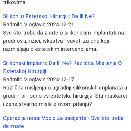
trikovima.
Silikoni u Estetskoj Hirurgiji: Da Ili Ne?
Radmilo Vioglavin
2024-12-21
Sve što treba da znate o silikonskim implantatima:
prednosti, rizici, iskustva i saveti za one koji
razmišljaju o estetskim intervencijama.
Silikonski Implanti: Da Ili Ne? Različita Mišljenja O
Estetskoj Hirurgiji
Radmilo Vioglavin
2024-12-17
Različita mišljenja o ugradnji silikonskih implanata u
grudi – prirodno vs estetska hirurgija. Šta muškarci
i žene stvarno misle o ovom pitanju?
Operacija nosa: Vodič za pacijente - Sve što treba
da znate