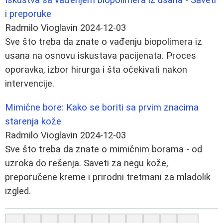
i preporuke
Radmilo Vioglavin
2024-12-03
Sve što treba da znate o vađenju biopolimera iz
usana na osnovu iskustava pacijenata. Proces
oporavka, izbor hirurga i šta očekivati nakon
intervencije.
Mimične bore: Kako se boriti sa prvim znacima
starenja kože
Radmilo Vioglavin
2024-12-03
Sve što treba da znate o mimičnim borama - od
uzroka do rešenja. Saveti za negu kože,
preporučene kreme i prirodni tretmani za mladolik
izgled.