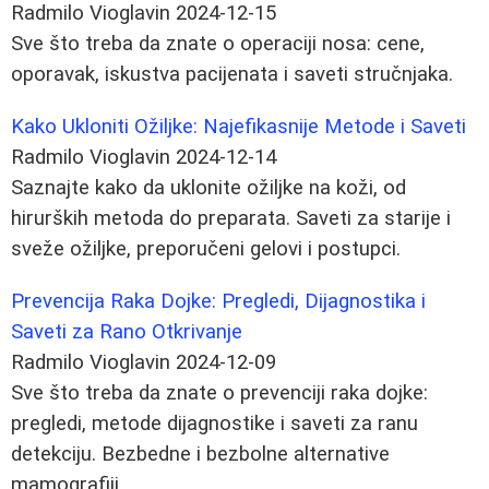
Radmilo Vioglavin
2024-12-15
Sve što treba da znate o operaciji nosa: cene,
oporavak, iskustva pacijenata i saveti stručnjaka.
Kako Ukloniti Ožiljke: Najefikasnije Metode i Saveti
Radmilo Vioglavin
2024-12-14
Saznajte kako da uklonite ožiljke na koži, od
hirurških metoda do preparata. Saveti za starije i
sveže ožiljke, preporučeni gelovi i postupci.
Prevencija Raka Dojke: Pregledi, Dijagnostika i
Saveti za Rano Otkrivanje
Radmilo Vioglavin
2024-12-09
Sve što treba da znate o prevenciji raka dojke:
pregledi, metode dijagnostike i saveti za ranu
detekciju. Bezbedne i bezbolne alternative
mamografiji.