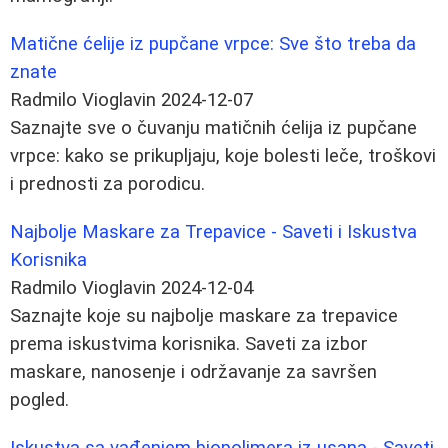
Matične ćelije iz pupčane vrpce: Sve što treba da
znate
Radmilo Vioglavin
2024-12-07
Saznajte sve o čuvanju matičnih ćelija iz pupčane
vrpce: kako se prikupljaju, koje bolesti leče, troškovi
i prednosti za porodicu.
Najbolje Maskare za Trepavice - Saveti i Iskustva
Korisnika
Radmilo Vioglavin
2024-12-04
Saznajte koje su najbolje maskare za trepavice
prema iskustvima korisnika. Saveti za izbor
maskare, nanosenje i održavanje za savršen
pogled.
Iskustva sa vađenjem biopolimera iz usana - Saveti