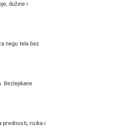
je, dužine i
 za negu tela bez
a. Bezlepkane
 prednosti, rizika i