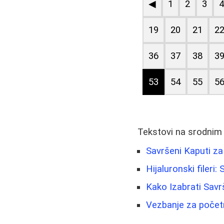
◀
1
2
3
19
20
21
2
36
37
38
3
53
54
55
5
Tekstovi na srodnim
Savršeni Kaputi za S
Hijaluronski fileri
Kako Izabrati Savr
Vezbanje za početn