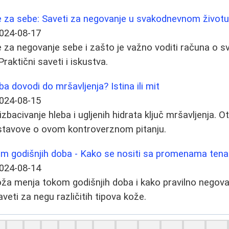
 za sebe: Saveti za negovanje u svakodnevnom život
024-08-17
za negovanje sebe i zašto je važno voditi računa o sv
raktični saveti i iskustva.
eba dovodi do mršavljenja? Istina ili mit
024-08-15
 izbacivanje hleba i ugljenih hidrata ključ mršavljenja.
te stavove o ovom kontroverznom pitanju.
 godišnjih doba - Kako se nositi sa promenama tena
024-08-14
ža menja tokom godišnjih doba i kako pravilno negovati
aveti za negu različitih tipova kože.