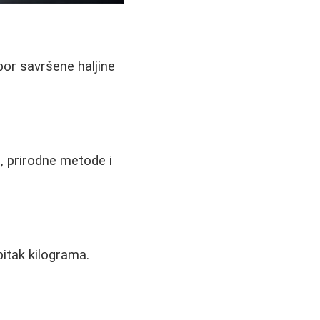
izbor savršene haljine
e, prirodne metode i
bitak kilograma.