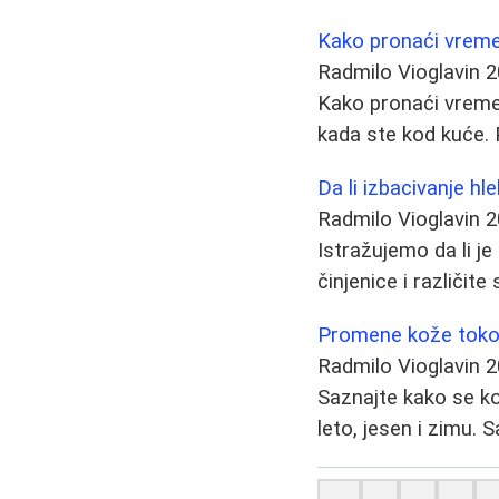
Kako pronaći vreme
Radmilo Vioglavin
2
Kako pronaći vreme 
kada ste kod kuće. P
Da li izbacivanje hl
Radmilo Vioglavin
2
Istražujemo da li je
činjenice i različi
Promene kože tokom
Radmilo Vioglavin
2
Saznajte kako se ko
leto, jesen i zimu. S