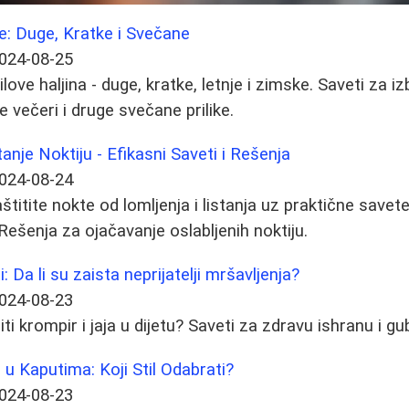
ke: Duge, Kratke i Svečane
024-08-25
tilove haljina - duge, kratke, letnje i zimske. Saveti za 
 večeri i druge svečane prilike.
anje Noktiju - Efikasni Saveti i Rešenja
024-08-24
titite nokte od lomljenja i listanja uz praktične savet
Rešenja za ojačavanje oslabljenih noktiju.
ti: Da li su zaista neprijatelji mršavljenja?
024-08-23
iti krompir i jaja u dijetu? Saveti za zdravu ishranu i gu
u Kaputima: Koji Stil Odabrati?
024-08-23