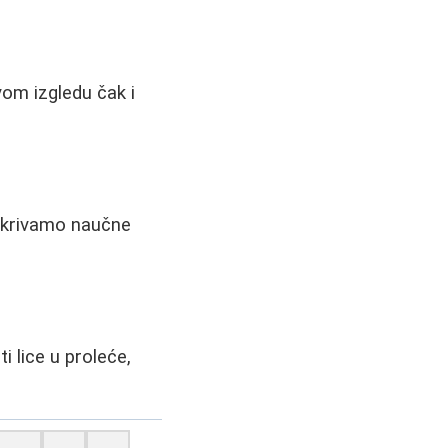
u
om izgledu čak i
 Otkrivamo naučne
 lice u proleće,