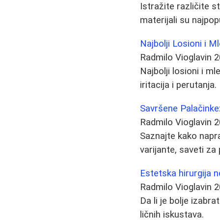
Istražite različite 
materijali su najpop
Najbolji Losioni i M
Radmilo Vioglavin
2
Najbolji losioni i m
iritacija i perutanja.
Savršene Palačinke:
Radmilo Vioglavin
2
Saznajte kako napra
varijante, saveti za
Estetska hirurgija n
Radmilo Vioglavin
2
Da li je bolje izabra
ličnih iskustava.