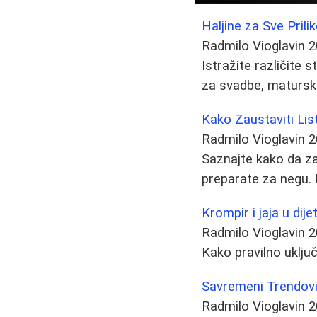
Haljine za Sve Prili
Radmilo Vioglavin
2
Istražite različite s
za svadbe, maturske
Kako Zaustaviti List
Radmilo Vioglavin
2
Saznajte kako da zaš
preparate za negu. 
Krompir i jaja u dije
Radmilo Vioglavin
2
Kako pravilno uključ
Savremeni Trendovi 
Radmilo Vioglavin
2