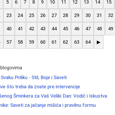
4
5
6
7
8
9
10
11
12
13
14
15
2
23
24
25
26
27
28
29
30
31
32
9
40
41
42
43
44
45
46
47
48
49
6
57
58
59
60
61
62
63
64
▶
 blogovima
vaku Priliku - Stil, Boje i Saveti
: Sve što treba da znate pre intervencije
šenog Šminkera za Vaš Veliki Dan: Vodič i Iskustva
ike: Saveti za jačanje mišića i pravilnu formu