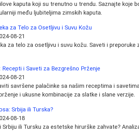
stilove kaputa koji su trenutno u trendu. Saznajte koje bo
ularniji među ljubiteljima zimskih kaputa.
leka za Telo za Osetljivu i Suvu Kožu
024-08-21
leka za telo za osetljivu i suvu kožu. Saveti i preporuke
 Recepti i Saveti za Bezgrešno Prženje
024-08-21
viti savršene palačinke sa našim receptima i savetim
 prženje i ukusne kombinacije za slatke i slane verzije.
osa: Srbija ili Turska?
024-08-18
ti Srbiju ili Tursku za estetske hirurške zahvate? Analiza