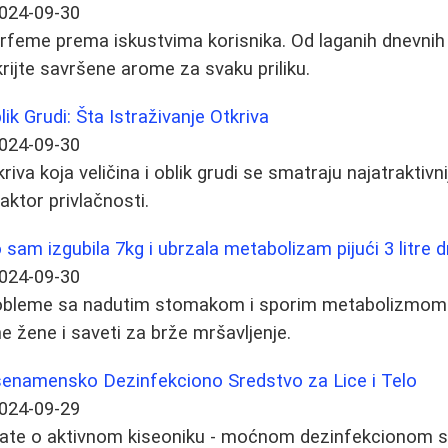
024-09-30
parfeme prema iskustvima korisnika. Od laganih dnevnih
krijte savršene arome za svaku priliku.
lik Grudi: Šta Istraživanje Otkriva
024-09-30
kriva koja veličina i oblik grudi se smatraju najatraktiv
 faktor privlačnosti.
sam izgubila 7kg i ubrzala metabolizam pijući 3 litre 
024-09-30
robleme sa nadutim stomakom i sporim metabolizmo
e žene i saveti za brže mršavljenje.
išenamensko Dezinfekciono Sredstvo za Lice i Telo
024-09-29
nate o aktivnom kiseoniku - moćnom dezinfekcionom sr