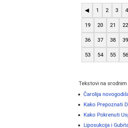
◀
1
2
3
19
20
21
2
36
37
38
3
53
54
55
5
Tekstovi na srodnim
Čarolija novogodiš
Kako Prepoznati D
Kako Pokrenuti Usp
Liposukcija i Gubi