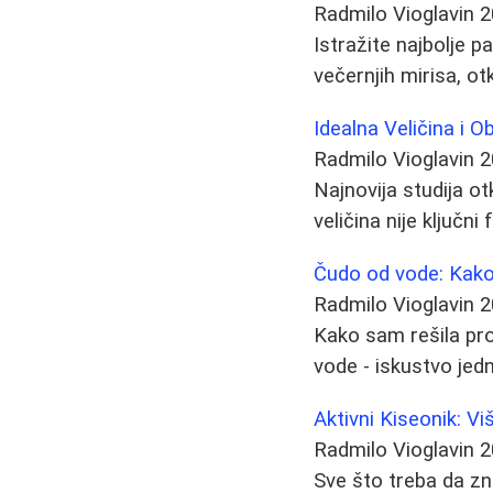
Radmilo Vioglavin
2
Istražite najbolje 
večernjih mirisa, ot
Idealna Veličina i Ob
Radmilo Vioglavin
2
Najnovija studija ot
veličina nije ključni
Čudo od vode: Kako 
Radmilo Vioglavin
2
Kako sam rešila p
vode - iskustvo jedn
Aktivni Kiseonik: V
Radmilo Vioglavin
2
Sve što treba da z