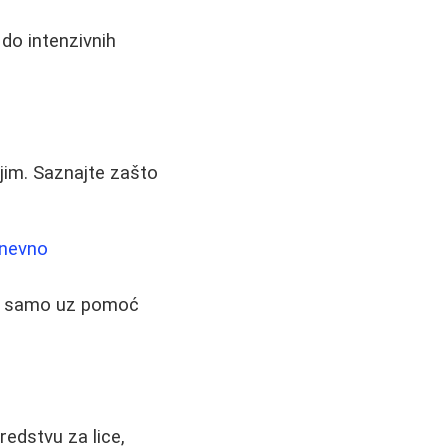
 do intenzivnih
nijim. Saznajte zašto
dnevno
m samo uz pomoć
edstvu za lice,