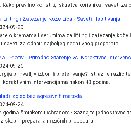
. Kako pravilno koristiti, iskustva korisnika i saveti za
a Lifting i Zatezanje Kože Lica - Saveti i Ispitivanja
024-09-29
ate o kremama i serumima za lifting i zatezanje kože l
 i saveti za odabir najboljeg negativnog preparata.
Za i Protiv - Prirodno Starenje vs. Korektivne Intervenc
024-09-25
urgija prihvatljiv izbor ili preterivanje? Istražite različi
i korektivnim intervencijama nakon 40 godina.
 mlađi izgled bez agresivnih metoda
024-09-24
ve godina šminkom i ishranom? Saznajte jednostavne t
z skupih preparata i rizičnih procedura.