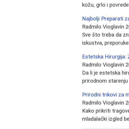
kožu, grlo i povrede
Najbolji Preparati z
Radmilo Vioglavin
2
Sve što treba da zn
iskustva, preporuke
Estetska Hirurgija: 
Radmilo Vioglavin
2
Da li je estetska hir
prirodnom starenju 
Prirodni trikovi za
Radmilo Vioglavin
2
Kako prikriti trago
mladalački izgled be