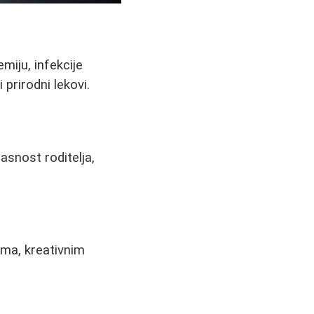
iju, infekcije
 prirodni lekovi.
asnost roditelja,
sama, kreativnim