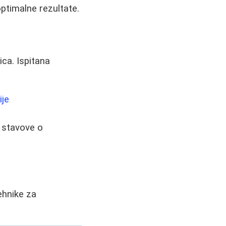
 optimalne rezultate.
ica. Ispitana
ije
te stavove o
ehnike za