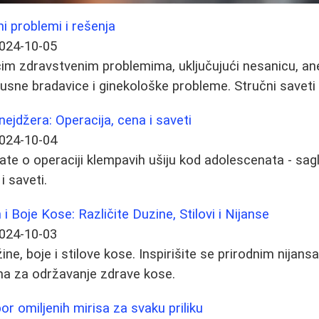
i problemi i rešenja
024-10-05
m zdravstvenim problemima, uključujući nesanicu, anem
rusne bradavice i ginekološke probleme. Stručni saveti i
nejdžera: Operacija, cena i saveti
024-10-04
ate o operaciji klempavih ušiju kod adolescenata - sagl
i saveti.
 i Boje Kose: Različite Duzine, Stilovi i Nijanse
024-10-03
užine, boje i stilove kose. Inspirišite se prirodnim nijan
ma za održavanje zdrave kose.
bor omiljenih mirisa za svaku priliku