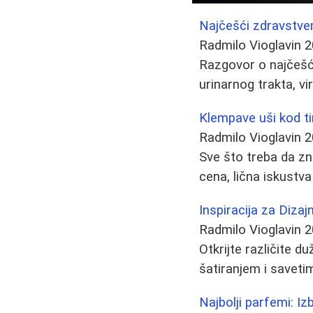
Najčešći zdravstven
Radmilo Vioglavin
2
Razgovor o najčešći
urinarnog trakta, vi
Klempave uši kod ti
Radmilo Vioglavin
2
Sve što treba da zn
cena, lična iskustva 
Inspiracija za Dizajn
Radmilo Vioglavin
2
Otkrijte različite d
šatiranjem i saveti
Najbolji parfemi: Iz