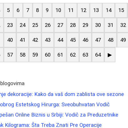
4
5
6
7
8
9
10
11
12
13
14
15
2
23
24
25
26
27
28
29
30
31
32
9
40
41
42
43
44
45
46
47
48
49
6
57
58
59
60
61
62
63
64
▶
 blogovima
nje dekoracije: Kako da vaš dom zablista ove sezone
obrog Estetskog Hirurga: Sveobuhvatan Vodič
ešan Online Biznis u Srbiji: Vodič za Preduzetnike
tak Kilograma: Šta Treba Znati Pre Operacije