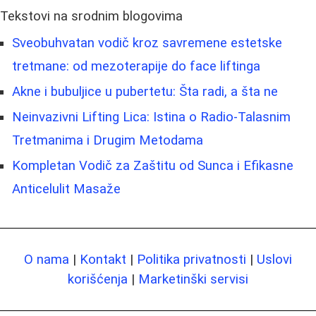
Tekstovi na srodnim blogovima
Sveobuhvatan vodič kroz savremene estetske
tretmane: od mezoterapije do face liftinga
Akne i bubuljice u pubertetu: Šta radi, a šta ne
Neinvazivni Lifting Lica: Istina o Radio-Talasnim
Tretmanima i Drugim Metodama
Kompletan Vodič za Zaštitu od Sunca i Efikasne
Anticelulit Masaže
O nama
|
Kontakt
|
Politika privatnosti
|
Uslovi
korišćenja
|
Marketinški servisi