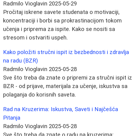
Radmilo Vioglavin
2025-05-29
Pročitaj iskrene savete studenata o motivaciji,
koncentraciji i borbi sa prokrastinacijom tokom
učenja i priprema za ispite. Kako se nositi sa
stresom i ostvariti uspeh.
Kako položiti stručni ispit iz bezbednosti i zdravlja
na radu (BZR)
Radmilo Vioglavin
2025-05-28
Sve što treba da znate o pripremi za stručni ispit iz
BZR - od prijave, materijala za učenje, iskustva sa
polaganja do korisnih saveta.
Rad na Kruzerima: Iskustva, Saveti i Najčešća
Pitanja
Radmilo Vioglavin
2025-05-28
Sve što treba da znate o radu na kruzerima: