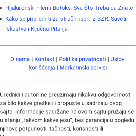
Hijaluronski Fileri i Botoks: Sve Što Treba da Znate
Kako se pripremiti za stručni ispit iz BZR: Saveti,
Iskustva i Ključna Pitanja
O nama
|
Kontakt
|
Politika privatnosti
|
Uslovi
korišćenja
|
Marketinški servisi
Urednici i autori ne preuzimaju nikakvu odgovornost
za bilo kakve greške ili propuste u sadržaju ovog
sajta. Informacije sadržane na ovom sajtu pružaju se
u stanju „takvom kakve jesu“, bez garancija u pogledu
njihove potpunosti, tačnosti, korisnosti ili