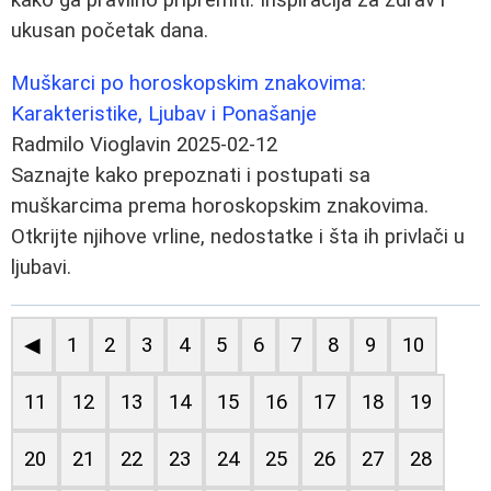
ukusan početak dana.
Muškarci po horoskopskim znakovima:
Karakteristike, Ljubav i Ponašanje
Radmilo Vioglavin
2025-02-12
Saznajte kako prepoznati i postupati sa
muškarcima prema horoskopskim znakovima.
Otkrijte njihove vrline, nedostatke i šta ih privlači u
ljubavi.
◀
1
2
3
4
5
6
7
8
9
10
11
12
13
14
15
16
17
18
19
20
21
22
23
24
25
26
27
28