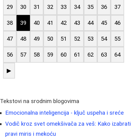
29
30
31
32
33
34
35
36
37
38
39
40
41
42
43
44
45
46
47
48
49
50
51
52
53
54
55
56
57
58
59
60
61
62
63
64
▶
Tekstovi na srodnim blogovima
Emocionalna inteligencija - ključ uspeha i sreće
Vodič kroz svet omekšivača za veš: Kako izabrati
pravi miris i mekoću