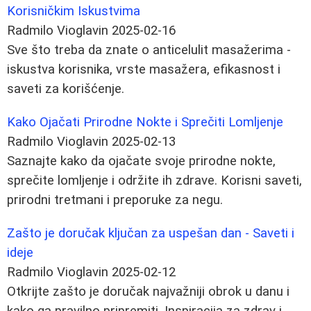
Korisničkim Iskustvima
Radmilo Vioglavin
2025-02-16
Sve što treba da znate o anticelulit masažerima -
iskustva korisnika, vrste masažera, efikasnost i
saveti za korišćenje.
Kako Ojačati Prirodne Nokte i Sprečiti Lomljenje
Radmilo Vioglavin
2025-02-13
Saznajte kako da ojačate svoje prirodne nokte,
sprečite lomljenje i održite ih zdrave. Korisni saveti,
prirodni tretmani i preporuke za negu.
Zašto je doručak ključan za uspešan dan - Saveti i
ideje
Radmilo Vioglavin
2025-02-12
Otkrijte zašto je doručak najvažniji obrok u danu i
kako ga pravilno pripremiti. Inspiracija za zdrav i