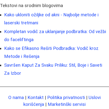
Tekstovi na srodnim blogovima
Kako ukloniti ožiljke od akni - Najbolje metode i
laserski tretmani
Kompletan vodič za uklanjanje podbratka: Od vežbi
do faceliftinga
Kako se Efikasno Rešiti Podbradka: Vodič kroz
Metode i Rešenja
Savršen Kaput Za Svaku Priliku: Stil, Boje i Saveti
Za Izbor
O nama
|
Kontakt
|
Politika privatnosti
|
Uslovi
korišćenja
|
Marketinški servisi