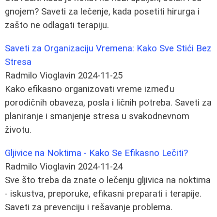
gnojem? Saveti za lečenje, kada posetiti hirurga i
zašto ne odlagati terapiju.
Saveti za Organizaciju Vremena: Kako Sve Stići Bez
Stresa
Radmilo Vioglavin
2024-11-25
Kako efikasno organizovati vreme između
porodičnih obaveza, posla i ličnih potreba. Saveti za
planiranje i smanjenje stresa u svakodnevnom
životu.
Gljivice na Noktima - Kako Se Efikasno Lečiti?
Radmilo Vioglavin
2024-11-24
Sve što treba da znate o lečenju gljivica na noktima
- iskustva, preporuke, efikasni preparati i terapije.
Saveti za prevenciju i rešavanje problema.