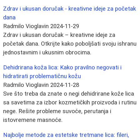
Zdrav i ukusan doručak - kreativne ideje za početak
dana
Radmilo Vioglavin
2024-11-29
Zdrav i ukusan doručak – kreativne ideje za
početak dana. Otkrijte kako poboljšati svoju ishranu
jednostavnim i ukusnim obrocima.
Dehidrirana koža lica: Kako pravilno negovati i
hidratirati problematičnu kožu
Radmilo Vioglavin
2024-11-28
Sve što treba da znate o negi dehidrirane kože lica
sa savetima za izbor kozmetičkih proizvoda i rutinu
nege. Rešite probleme suvoće, perutanja i
istovremene masnoće.
Najbolje metode za estetske tretmane lica: fileri,