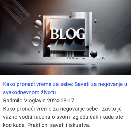
Kako pronaći vreme za sebe: Saveti za negovanje u
svakodnevnom životu
Radmilo Vioglavin
2024-08-17
Kako pronaći vreme za negovanje sebe i zašto je
važno voditi računa o svom izgledu čak i kada ste
kod kuće. Praktični saveti i iskustva.