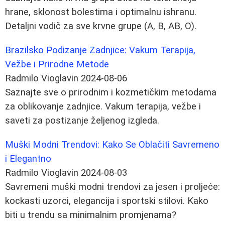
hrane, sklonost bolestima i optimalnu ishranu.
Detaljni vodič za sve krvne grupe (A, B, AB, O).
Brazilsko Podizanje Zadnjice: Vakum Terapija,
Vežbe i Prirodne Metode
Radmilo Vioglavin
2024-08-06
Saznajte sve o prirodnim i kozmetičkim metodama
za oblikovanje zadnjice. Vakum terapija, vežbe i
saveti za postizanje željenog izgleda.
Muški Modni Trendovi: Kako Se Oblačiti Savremeno
i Elegantno
Radmilo Vioglavin
2024-08-03
Savremeni muški modni trendovi za jesen i proljeće:
kockasti uzorci, elegancija i sportski stilovi. Kako
biti u trendu sa minimalnim promjenama?