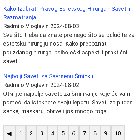
Kako Izabrati Pravog Estetskog Hirurga - Saveti i
Razmatranja
Radmilo Vioglavin
2024-08-03
Sve što treba da znate pre nego što se odlučite za
estetsku hirurgiju nosa. Kako prepoznati
pouzdanog hirurga, psihološki aspekti i praktični
saveti.
Najbolji Saveti za Savršenu Šminku
Radmilo Vioglavin
2024-08-02
Otkrijte najbolje savete za šminkanje koje će vam
pomoći da istaknete svoju lepotu. Saveti za puder,
senke, maskaru, obrve i još mnogo toga.
◀
1
2
3
4
5
6
7
8
9
10