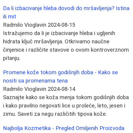
Da li izbacivanje hleba dovodi do mršavljenja? Istina
ili mit
Radmilo Vioglavin
2024-08-15
Istražujemo da li je izbacivanje hleba i ugljenih
hidrata ključ mršavljenja. Otkrivamo naučne
činjenice i različite stavove o ovom kontroverznom
pitanju.
Promene kože tokom godišnjih doba - Kako se
nositi sa promenama tena
Radmilo Vioglavin
2024-08-14
Saznajte kako se koža menja tokom godišnjih doba
i kako pravilno negovati lice u proleće, leto, jesen i
zimu. Saveti za negu različitih tipova kože.
Najbolja Kozmetika - Pregled Omiljenih Proizvoda