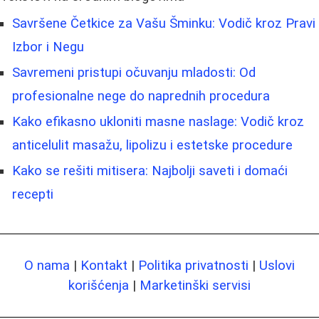
Savršene Četkice za Vašu Šminku: Vodič kroz Pravi
Izbor i Negu
Savremeni pristupi očuvanju mladosti: Od
profesionalne nege do naprednih procedura
Kako efikasno ukloniti masne naslage: Vodič kroz
anticelulit masažu, lipolizu i estetske procedure
Kako se rešiti mitisera: Najbolji saveti i domaći
recepti
O nama
|
Kontakt
|
Politika privatnosti
|
Uslovi
korišćenja
|
Marketinški servisi