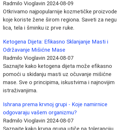
Radmilo Vioglavin
2024-08-09
Otkrivamo najpopularnije kozmetičke proizvode
koje koriste žene širom regiona. Saveti za negu
lica, tela i šminku iz prve ruke.
Ketogena Dijeta: Efikasno Sklanjanje Masti i
Održavanje Mišićne Mase
Radmilo Vioglavin
2024-08-07
Saznajte kako ketogena dijeta može efikasno
pomoći u skidanju masti uz očuvanje mišićne
mase. Sve o principima, iskustvima i najnovijim
istraživanjima.
Ishrana prema krvnoj grupi - Koje namirnice
odgovaraju vašem organizmu?
Radmilo Vioglavin
2024-08-07
Saznajte kako krvna grupa utiče na toleranciju