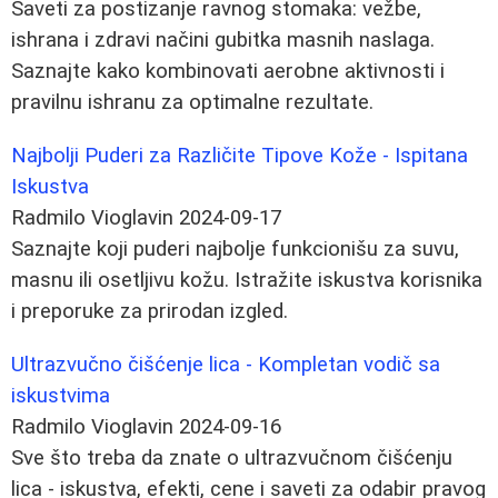
Saveti za postizanje ravnog stomaka: vežbe,
ishrana i zdravi načini gubitka masnih naslaga.
Saznajte kako kombinovati aerobne aktivnosti i
pravilnu ishranu za optimalne rezultate.
Najbolji Puderi za Različite Tipove Kože - Ispitana
Iskustva
Radmilo Vioglavin
2024-09-17
Saznajte koji puderi najbolje funkcionišu za suvu,
masnu ili osetljivu kožu. Istražite iskustva korisnika
i preporuke za prirodan izgled.
Ultrazvučno čišćenje lica - Kompletan vodič sa
iskustvima
Radmilo Vioglavin
2024-09-16
Sve što treba da znate o ultrazvučnom čišćenju
lica - iskustva, efekti, cene i saveti za odabir pravog