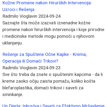
Kožne Promene nakon Hirurških Intervencija:
Uzroci i Rešenja
Radmilo Vioglavin
2024-09-24
Saznajte šta može izazvati iznenadne kožne
promene nakon hirurških intervencija i koje prirodne
i medicinske metode mogu pomoći u njihovom
uklanjanju.
Rešenje za Spuštene Očne Kapke - Krema,
Operacija ili Domaći Trikovi?
Radmilo Vioglavin
2024-09-23
Sve što treba da znate o spuštenim kapcima - da li
kreme zaoko očiju zaista pomažu, koliko košta
blefaroplastika, domaći trikovi i saveti za
sminkanje.
Un Dijeta: Iskustva i Saveti za Efektivno Mršavljenje