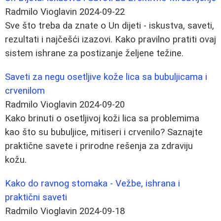
Radmilo Vioglavin
2024-09-22
Sve što treba da znate o Un dijeti - iskustva, saveti,
rezultati i najčešći izazovi. Kako pravilno pratiti ovaj
sistem ishrane za postizanje željene težine.
Saveti za negu osetljive kože lica sa bubuljicama i
crvenilom
Radmilo Vioglavin
2024-09-20
Kako brinuti o osetljivoj koži lica sa problemima
kao što su bubuljice, mitiseri i crvenilo? Saznajte
praktične savete i prirodne rešenja za zdraviju
kožu.
Kako do ravnog stomaka - Vežbe, ishrana i
praktični saveti
Radmilo Vioglavin
2024-09-18