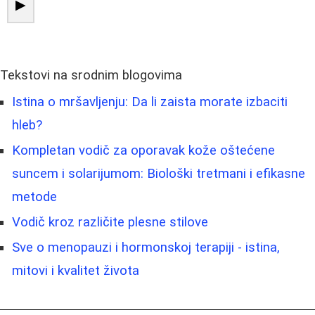
▶
Tekstovi na srodnim blogovima
Istina o mršavljenju: Da li zaista morate izbaciti
hleb?
Kompletan vodič za oporavak kože oštećene
suncem i solarijumom: Biološki tretmani i efikasne
metode
Vodič kroz različite plesne stilove
Sve o menopauzi i hormonskoj terapiji - istina,
mitovi i kvalitet života