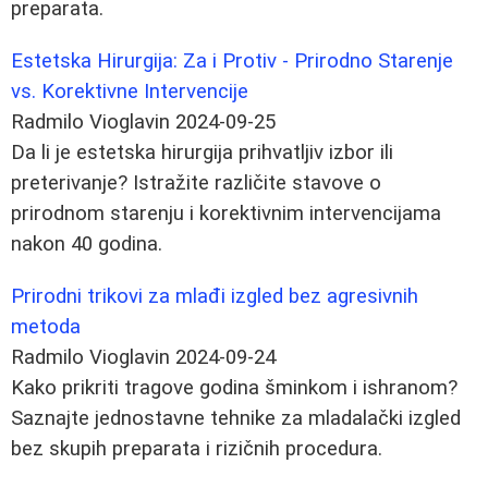
preparata.
Estetska Hirurgija: Za i Protiv - Prirodno Starenje
vs. Korektivne Intervencije
Radmilo Vioglavin
2024-09-25
Da li je estetska hirurgija prihvatljiv izbor ili
preterivanje? Istražite različite stavove o
prirodnom starenju i korektivnim intervencijama
nakon 40 godina.
Prirodni trikovi za mlađi izgled bez agresivnih
metoda
Radmilo Vioglavin
2024-09-24
Kako prikriti tragove godina šminkom i ishranom?
Saznajte jednostavne tehnike za mladalački izgled
bez skupih preparata i rizičnih procedura.